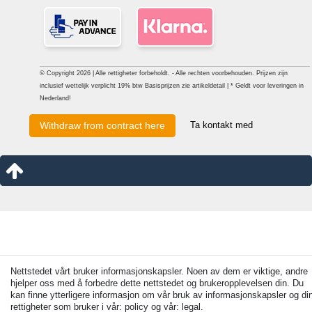
© Copyright 2026 | Alle rettigheter forbeholdt. - Alle rechten voorbehouden. Prijzen zijn
inclusief wettelijk verplicht 19% btw Basisprijzen zie artikeldetail | * Geldt voor leveringen in
Nederland!
Ta kontakt med
Withdraw from contract here
Nettstedet vårt bruker informasjonskapsler. Noen av dem er viktige, andre
hjelper oss med å forbedre dette nettstedet og brukeropplevelsen din. Du
kan finne ytterligere informasjon om vår bruk av informasjonskapsler og di
rettigheter som bruker i vår: policy og vår: legal.