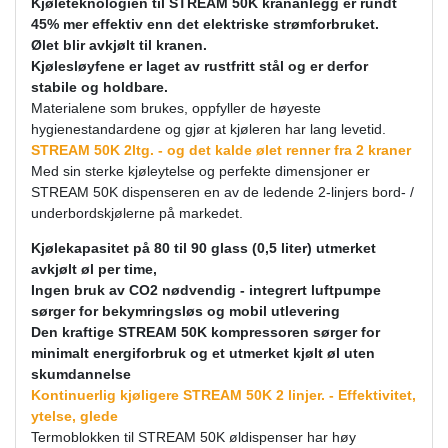
Kjøleteknologien til STREAM 50K krananlegg er rundt
45% mer effektiv enn det elektriske strømforbruket.
Ølet blir avkjølt til kranen.
Kjølesløyfene er laget av rustfritt stål og er derfor
stabile og holdbare.
Materialene som brukes, oppfyller de høyeste
hygienestandardene og gjør at kjøleren har lang levetid.
STREAM 50K 2ltg. - og det kalde ølet renner fra 2 kraner
Med sin sterke kjøleytelse og perfekte dimensjoner er
STREAM 50K dispenseren en av de ledende 2-linjers bord- /
underbordskjølerne på markedet.
Kjølekapasitet på 80 til 90 glass (0,5 liter) utmerket
avkjølt øl per time,
Ingen bruk av CO2 nødvendig - integrert luftpumpe
sørger for bekymringsløs og mobil utlevering
Den kraftige STREAM 50K kompressoren sørger for
minimalt energiforbruk og et utmerket kjølt øl uten
skumdannelse
Kontinuerlig kjøligere STREAM 50K 2 linjer. - Effektivitet,
ytelse, glede
Termoblokken til STREAM 50K øldispenser har høy