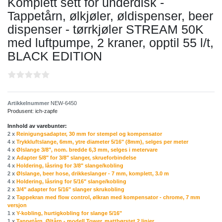
Komplett sett for underdisk -
Tappetårn, ølkjøler, øldispenser, beer
dispenser - tørrkjøler STREAM 50K
med luftpumpe, 2 kraner, opptil 55 l/t,
BLACK EDITION
Artikkelnummer
NEW-6450
Produsent:
ich-zapfe
Innhold av varebunter:
2 x
Reinigungsadapter, 30 mm for stempel og kompensator
4 x
Trykkluftslange, 6mm, ytre diameter 5/16" (8mm), selges per meter
4 x
Ølslange 3/8", nom. bredde 6,3 mm, selges i metervare
2 x
Adapter 5/8" for 3/8" slanger, skrueforbindelse
4 x
Holdering, låsring for 3/8" slange/kobling
2 x
Ølslange, beer hose, drikkeslanger - 7 mm, komplett, 3.0 m
4 x
Holdering, låsring for 5/16" slange/kobling
2 x
3/4" adapter for 5/16" slanger skrukobling
2 x
Tappekran med flow control, ølkran med kompensator - chrome, 7 mm
versjon
1 x
Y-kobling, hurtigkobling for slange 5/16"
1 x
Tappetårn, Øltårn - modell Tower, mattbørstet,2 linjer