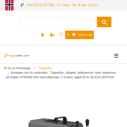
+49 (5151) 87798 - 77 / man - fre: 9 am - 6 p.m.
0
NOK 0.00
☰
Go to homepage
Tappetårn
Komplett sett for underdisk - Tappetårn, ølkjøler, øldispenser, beer dispenser -
tørrkjøler STREAM 50K med luftpumpe, 2 kraner, opptil 55 l/t, BLACK EDITION