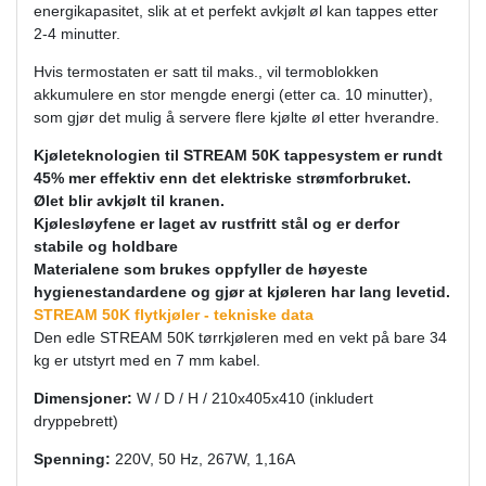
energikapasitet, slik at et perfekt avkjølt øl kan tappes etter
2-4 minutter.
Hvis termostaten er satt til maks., vil termoblokken
akkumulere en stor mengde energi (etter ca. 10 minutter),
som gjør det mulig å servere flere kjølte øl etter hverandre.
Kjøleteknologien til STREAM 50K tappesystem er rundt
45% mer effektiv enn det elektriske strømforbruket.
Ølet blir avkjølt til kranen.
Kjølesløyfene er laget av rustfritt stål og er derfor
stabile og holdbare
Materialene som brukes oppfyller de høyeste
hygienestandardene og gjør at kjøleren har lang levetid.
STREAM 50K flytkjøler - tekniske data
Den edle STREAM 50K tørrkjøleren med en vekt på bare 34
kg er utstyrt med en 7 mm kabel.
Dimensjoner:
W / D / H / 210х405х410 (inkludert
dryppebrett)
Spenning:
220V, 50 Hz, 267W, 1,16A