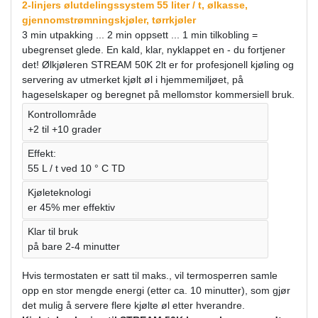
2-linjers ølutdelingssystem 55 liter / t, ølkasse,
gjennomstrømningskjøler, tørrkjøler
3 min utpakking ... 2 min oppsett ... 1 min tilkobling =
ubegrenset glede. En kald, klar, nyklappet en - du fortjener
det! Ølkjøleren STREAM 50K 2lt er for profesjonell kjøling og
servering av utmerket kjølt øl i hjemmemiljøet, på
hageselskaper og beregnet på mellomstor kommersiell bruk.
Kontrollområde
+2 til +10 grader
Effekt:
55 L / t ved 10 ° C TD
Kjøleteknologi
er 45% mer effektiv
Klar til bruk
på bare 2-4 minutter
Hvis termostaten er satt til maks., vil termosperren samle
opp en stor mengde energi (etter ca. 10 minutter), som gjør
det mulig å servere flere kjølte øl etter hverandre.