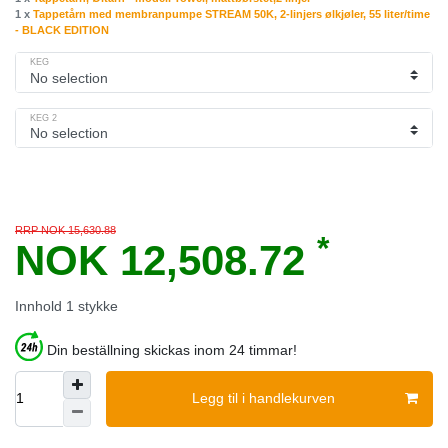
1 x
Tappetårn med membranpumpe STREAM 50K, 2-linjers ølkjøler, 55 liter/time
- BLACK EDITION
KEG
KEG 2
RRP NOK 15,630.88
*
NOK 12,508.72
Innhold
1
stykke
Din beställning skickas inom 24 timmar!
Legg til i handlekurven