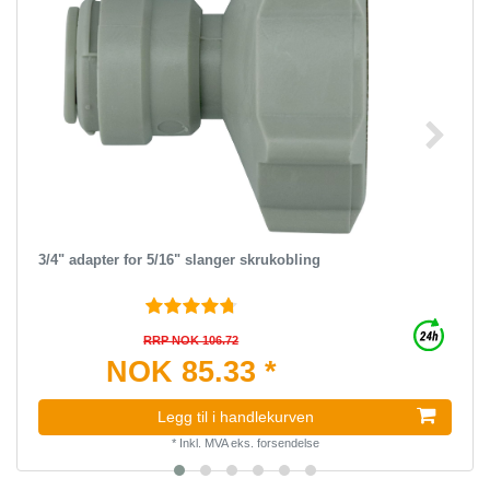
3/4" adapter for 5/16" slanger skrukobling
RRP NOK 106.72
NOK 85.33 *
Legg til i handlekurven
*
Inkl. MVA
eks.
forsendelse