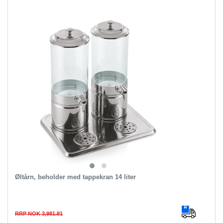
Øltårn, beholder med tappekran 14 liter
RRP NOK 3,981.81