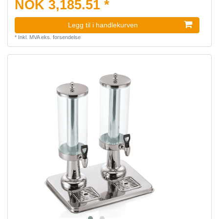
NOK 3,185.51 *
Legg til i handlekurven
*
Inkl. MVA
eks.
forsendelse