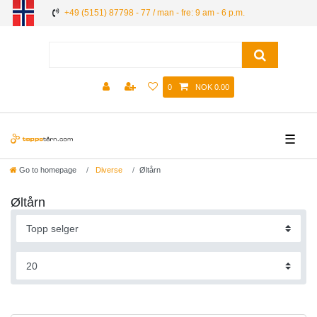
+49 (5151) 87798 - 77 / man - fre: 9 am - 6 p.m.
0
NOK 0.00
☰
Go to homepage
Diverse
Øltårn
Øltårn