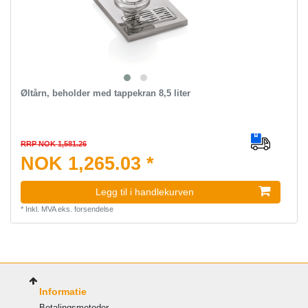
Øltårn, beholder med tappekran 8,5 liter
RRP NOK 1,581.26
NOK 1,265.03 *
Legg til i handlekurven
*
Inkl. MVA
eks.
forsendelse
Informatie
Betalingsmetoder