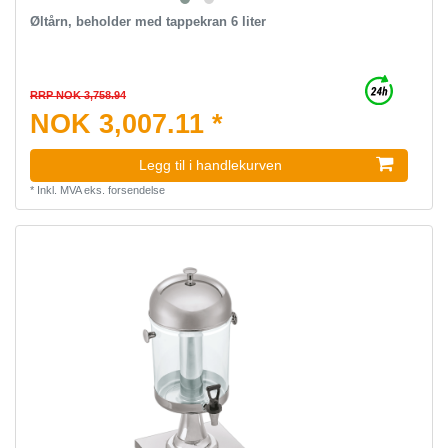
Øltårn, beholder med tappekran 6 liter
RRP NOK 3,758.94
NOK 3,007.11 *
Legg til i handlekurven
*
Inkl. MVA
eks.
forsendelse