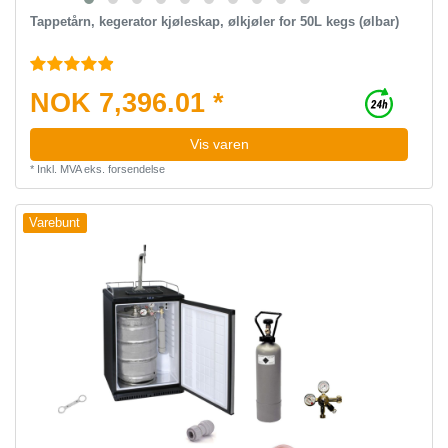
Tappetårn, kegerator kjøleskap, ølkjøler for 50L kegs (ølbar)
NOK 7,396.01 *
Vis varen
*
Inkl. MVA
eks.
forsendelse
Varebunt