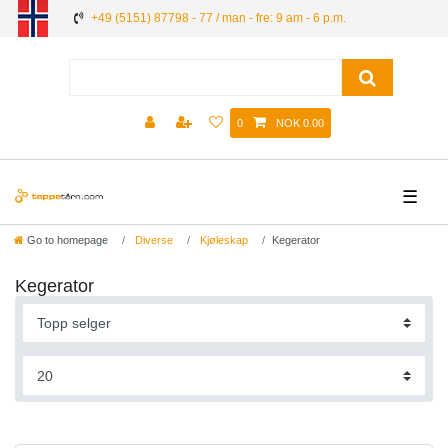
+49 (5151) 87798 - 77 / man - fre: 9 am - 6 p.m.
0
NOK 0.00
☰
Go to homepage
Diverse
Kjøleskap
Kegerator
Kegerator