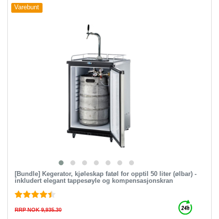
Varebunt
[Bundle] Kegerator, kjøleskap fatøl for opptil 50 liter (ølbar) -
inkludert elegant tappesøyle og kompensasjonskran
RRP NOK 9,935.30