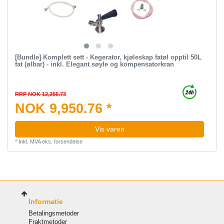
[Bundle] Komplett sett - Kegerator, kjøleskap fatøl opptil 50L
fat (ølbar) - inkl. Elegant søyle og kompensatorkran
RRP NOK 12,255.73
NOK 9,950.76 *
Vis varen
*
Inkl. MVA
eks.
forsendelse
Informatie
Betalingsmetoder
Fraktmetoder