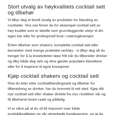
Stort utvalg av høykvalitets cocktail sett
og tilbehør
Vi tilbyr deg et bredt utvalg av produkter for blanding av
cocktailer. Hos oss finner du for eksempel cocktail sett av
høy kvalitet som er ideelle som grunnleggende utstyr til din
egen bar eller for profesjonell bruk i cateringbransjen.
Enten tilbehør som shakers, komplette cocktail sett eller
barvesker med mange praktiske verktøy - vi tilbyr deg alt du
trenger for å la kreativiteten løpe fritt når du tilbereder drinker
og tilby både deg selv og dine gjester populære klassikere
eller for å inspirere til egne kreasjoner.
Kjøp cocktail shakers og cocktail sett
Hvis du leter etter cocktailblandingssett og tilbehør for
tilberedning av drinker, har du kommet til rett sted. Kjøp ditt
nye cocktail sett eller shaker direkte fra oss i butikken vår og
få tilbehøret levert raskt og pålitelig.
Vi er sikre på at du vil bli imponert over både
produktkvaliteten og vår utmerkede kundeservice, og at du