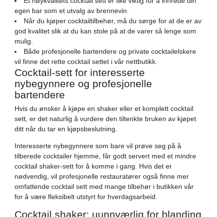
Et høykvalitets cocktail sett er like viktig for å innrede din
egen bar som et utvalg av brennevin.
Når du kjøper cocktailtilbehør, må du sørge for at de er av
god kvalitet slik at du kan stole på at de varer så lenge som
mulig.
Både profesjonelle bartendere og private cocktailelskere
vil finne det rette cocktail settet i vår nettbutikk.
Cocktail-sett for interesserte
nybegynnere og profesjonelle
bartendere
Hvis du ønsker å kjøpe en shaker eller et komplett cocktail
sett, er det naturlig å vurdere den tiltenkte bruken av kjøpet
ditt når du tar en kjøpsbeslutning.
Interesserte nybegynnere som bare vil prøve seg på å
tilberede cocktailer hjemme, får godt servert med et mindre
cocktail shaker-sett for å komme i gang. Hvis det er
nødvendig, vil profesjonelle restauratører også finne mer
omfattende cocktail sett med mange tilbehør i butikken vår
for å være fleksibelt utstyrt for hverdagsarbeid.
Cocktail shaker: uunnværlig for blanding