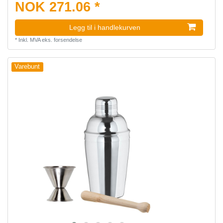
NOK 271.06 *
Legg til i handlekurven
*
Inkl. MVA
eks.
forsendelse
Varebunt