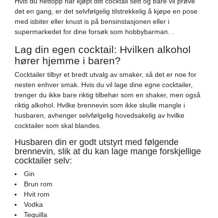
Hvis du nettopp har kjøpt ditt cocktail sett og bare vil prøve
det en gang, er det selvfølgelig tilstrekkelig å kjøpe en pose
med isbiter eller knust is på bensinstasjonen eller i
supermarkedet for dine forsøk som hobbybarman. .
Lag din egen cocktail: Hvilken alkohol
hører hjemme i baren?
Cocktailer tilbyr et bredt utvalg av smaker, så det er noe for
nesten enhver smak. Hvis du vil lage dine egne cocktailer,
trenger du ikke bare riktig tilbehør som en shaker, men også
riktig alkohol. Hvilke brennevin som ikke skulle mangle i
husbaren, avhenger selvfølgelig hovedsakelig av hvilke
cocktailer som skal blandes.
Husbaren din er godt utstyrt med følgende
brennevin, slik at du kan lage mange forskjellige
cocktailer selv:
Gin
Brun rom
Hvit rom
Vodka
Tequilla