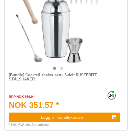
[Bundle] Cocktail shaker sett - 3-delt RUSTFRITT
STÅLSHAKER
RRP NOK 369.94
NOK 351.57 *
Legg til i handlekurven
*
Inkl. MVA
eks.
forsendelse