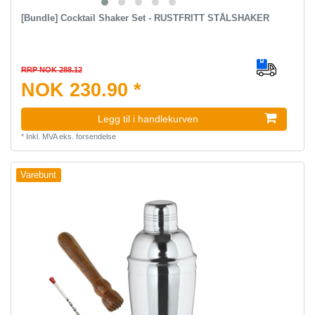
[Bundle] Cocktail Shaker Set - RUSTFRITT STÅLSHAKER
RRP NOK 288.12
NOK 230.90 *
Legg til i handlekurven
*
Inkl. MVA
eks.
forsendelse
Varebunt