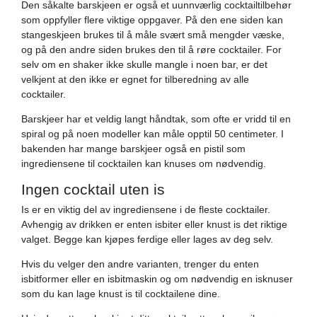
Den såkalte barskjeen er også et uunnværlig cocktailtilbehør
som oppfyller flere viktige oppgaver. På den ene siden kan
stangeskjeen brukes til å måle svært små mengder væske,
og på den andre siden brukes den til å røre cocktailer. For
selv om en shaker ikke skulle mangle i noen bar, er det
velkjent at den ikke er egnet for tilberedning av alle
cocktailer.
Barskjeer har et veldig langt håndtak, som ofte er vridd til en
spiral og på noen modeller kan måle opptil 50 centimeter. I
bakenden har mange barskjeer også en pistil som
ingrediensene til cocktailen kan knuses om nødvendig.
Ingen cocktail uten is
Is er en viktig del av ingrediensene i de fleste cocktailer.
Avhengig av drikken er enten isbiter eller knust is det riktige
valget. Begge kan kjøpes ferdige eller lages av deg selv.
Hvis du velger den andre varianten, trenger du enten
isbitformer eller en isbitmaskin og om nødvendig en isknuser
som du kan lage knust is til cocktailene dine.