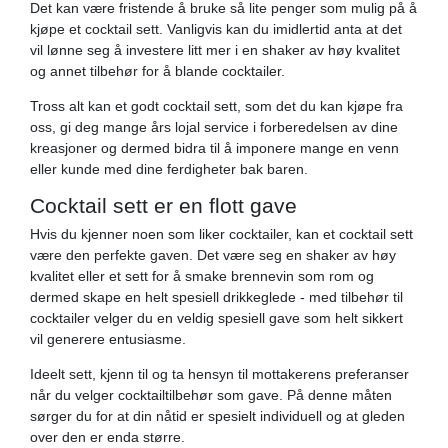
Det kan være fristende å bruke så lite penger som mulig på å
kjøpe et cocktail sett. Vanligvis kan du imidlertid anta at det
vil lønne seg å investere litt mer i en shaker av høy kvalitet
og annet tilbehør for å blande cocktailer.
Tross alt kan et godt cocktail sett, som det du kan kjøpe fra
oss, gi deg mange års lojal service i forberedelsen av dine
kreasjoner og dermed bidra til å imponere mange en venn
eller kunde med dine ferdigheter bak baren.
Cocktail sett er en flott gave
Hvis du kjenner noen som liker cocktailer, kan et cocktail sett
være den perfekte gaven. Det være seg en shaker av høy
kvalitet eller et sett for å smake brennevin som rom og
dermed skape en helt spesiell drikkeglede - med tilbehør til
cocktailer velger du en veldig spesiell gave som helt sikkert
vil generere entusiasme.
Ideelt sett, kjenn til og ta hensyn til mottakerens preferanser
når du velger cocktailtilbehør som gave. På denne måten
sørger du for at din nåtid er spesielt individuell og at gleden
over den er enda større.