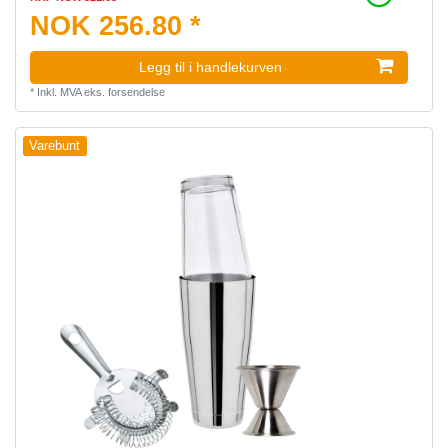
NOK 256.80 *
Legg til i handlekurven
*
Inkl. MVA
eks.
forsendelse
Varebunt