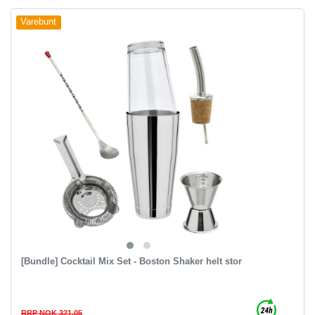
Varebunt
[Bundle] Сocktail Mix Set - Boston Shaker helt stor
RRP NOK 321.05