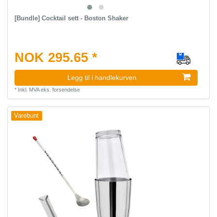
[Bundle] Cocktail sett - Boston Shaker
NOK 295.65 *
Legg til i handlekurven
*
Inkl. MVA
eks.
forsendelse
Varebunt