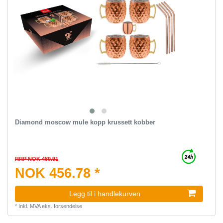
Diamond moscow mule kopp krussett kobber
RRP NOK 489.91
NOK 456.78 *
Legg til i handlekurven
*
Inkl. MVA
eks.
forsendelse