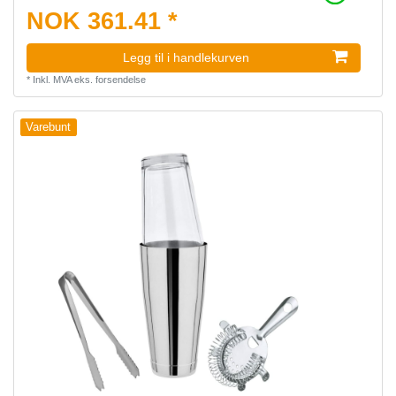
NOK 361.41 *
Legg til i handlekurven
*
Inkl. MVA
eks.
forsendelse
Varebunt