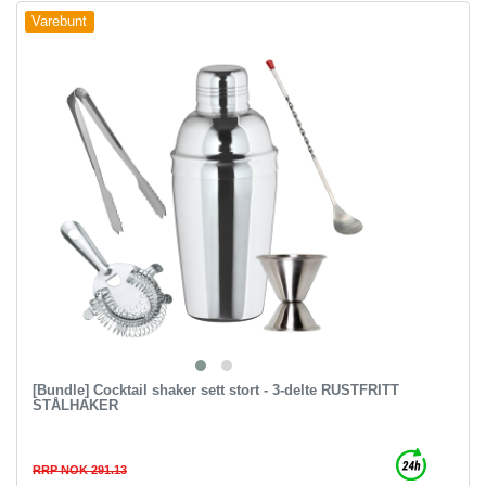
Varebunt
[Bundle] Cocktail shaker sett stort - 3-delte RUSTFRITT
STÅLHAKER
RRP NOK 291.13