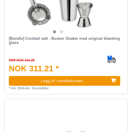
[Bundle] Cocktail sett - Boston Shaker med original blanding
glass
RRP NOK 331.29
NOK 311.21 *
Legg til i handlekurven
*
Inkl. MVA
eks.
forsendelse