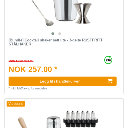
[Bundle] Cocktail shaker sett lite - 3-delte RUSTFRITT
STÅLHAKER
RRP NOK 321.25
NOK 257.00 *
Legg til i handlekurven
*
Inkl. MVA
eks.
forsendelse
Varebunt