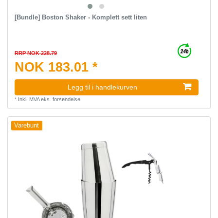
[Bundle] Boston Shaker - Komplett sett liten
RRP NOK 228.79
NOK 183.01 *
Legg til i handlekurven
*
Inkl. MVA
eks.
forsendelse
Varebunt