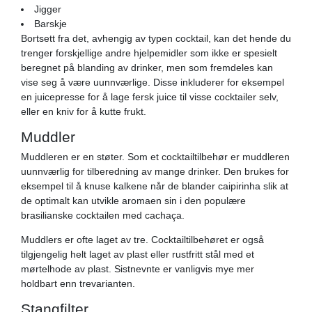
Jigger
Barskje
Bortsett fra det, avhengig av typen cocktail, kan det hende du
trenger forskjellige andre hjelpemidler som ikke er spesielt
beregnet på blanding av drinker, men som fremdeles kan
vise seg å være uunnværlige. Disse inkluderer for eksempel
en juicepresse for å lage fersk juice til visse cocktailer selv,
eller en kniv for å kutte frukt.
Muddler
Muddleren er en støter. Som et cocktailtilbehør er muddleren
uunnværlig for tilberedning av mange drinker. Den brukes for
eksempel til å knuse kalkene når de blander caipirinha slik at
de optimalt kan utvikle aromaen sin i den populære
brasilianske cocktailen med cachaça.
Muddlers er ofte laget av tre. Cocktailtilbehøret er også
tilgjengelig helt laget av plast eller rustfritt stål med et
mørtelhode av plast. Sistnevnte er vanligvis mye mer
holdbart enn trevarianten.
Stangfilter