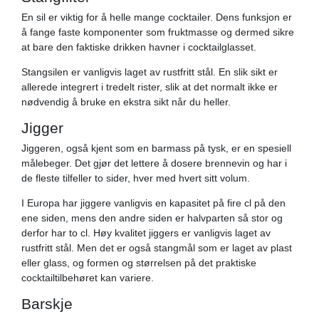
En sil er viktig for å helle mange cocktailer. Dens funksjon er
å fange faste komponenter som fruktmasse og dermed sikre
at bare den faktiske drikken havner i cocktailglasset.
Stangsilen er vanligvis laget av rustfritt stål. En slik sikt er
allerede integrert i tredelt rister, slik at det normalt ikke er
nødvendig å bruke en ekstra sikt når du heller.
Jigger
Jiggeren, også kjent som en barmass på tysk, er en spesiell
målebeger. Det gjør det lettere å dosere brennevin og har i
de fleste tilfeller to sider, hver med hvert sitt volum.
I Europa har jiggere vanligvis en kapasitet på fire cl på den
ene siden, mens den andre siden er halvparten så stor og
derfor har to cl. Høy kvalitet jiggers er vanligvis laget av
rustfritt stål. Men det er også stangmål som er laget av plast
eller glass, og formen og størrelsen på det praktiske
cocktailtilbehøret kan variere.
Barskje