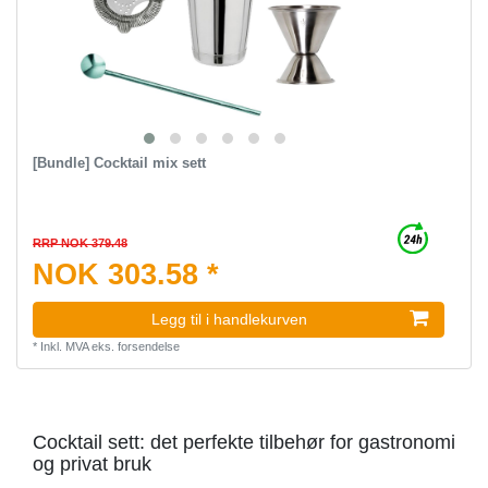
[Bundle] Cocktail mix sett
RRP NOK 379.48
NOK 303.58 *
Legg til i handlekurven
*
Inkl. MVA
eks.
forsendelse
Cocktail sett: det perfekte tilbehør for gastronomi
og privat bruk