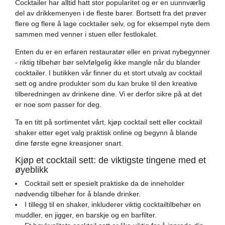
Cocktailer har alltid hatt stor popularitet og er en uunnværlig
del av drikkemenyen i de fleste barer. Bortsett fra det prøver
flere og flere å lage cocktailer selv, og for eksempel nyte dem
sammen med venner i stuen eller festlokalet.
Enten du er en erfaren restauratør eller en privat nybegynner
- riktig tilbehør bør selvfølgelig ikke mangle når du blander
cocktailer. I butikken vår finner du et stort utvalg av cocktail
sett og andre produkter som du kan bruke til den kreative
tilberedningen av drinkene dine. Vi er derfor sikre på at det
er noe som passer for deg.
Ta en titt på sortimentet vårt, kjøp cocktail sett eller cocktail
shaker etter eget valg praktisk online og begynn å blande
dine første egne kreasjoner snart.
Kjøp et cocktail sett: de viktigste tingene med et
øyeblikk
Cocktail sett er spesielt praktiske da de inneholder
nødvendig tilbehør for å blande drinker.
I tillegg til en shaker, inkluderer viktig cocktailtilbehør en
muddler, en jigger, en barskje og en barfilter.