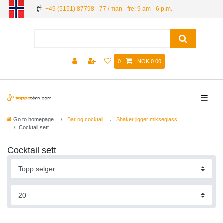
+49 (5151) 87798 - 77 / man - fre: 9 am - 6 p.m.
0
NOK 0.00
☰
Go to homepage
Bar og cocktail
Shaker jigger mikseglass
Cocktail sett
Cocktail sett