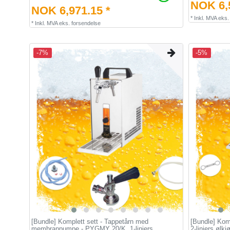
NOK 6,5
NOK 6,971.15 *
*
Inkl. MVA
eks
*
Inkl. MVA
eks.
forsendelse
-7%
-5%
[Bundle] Komplett sett - Tappetårn med
[Bundle] Komp
membranpumpe - PYGMY 20/K, 1-linjers
2-linjers ølkj