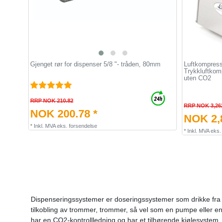
Gjenget rør for dispenser 5/8 "- tråden, 80mm
Luftkompress
Trykkluftkom
uten CO2
RRP NOK 210.82
RRP NOK 3,26
NOK 200.78 *
NOK 2,8
*
Inkl. MVA
eks.
forsendelse
*
Inkl. MVA
eks
Dispenseringssystemer er doseringssystemer som drikke fra lag
tilkobling av trommer, trommer, så vel som en pumpe eller en
har en CO2-kontrollledning og har et tilhørende kjølesystem. Med