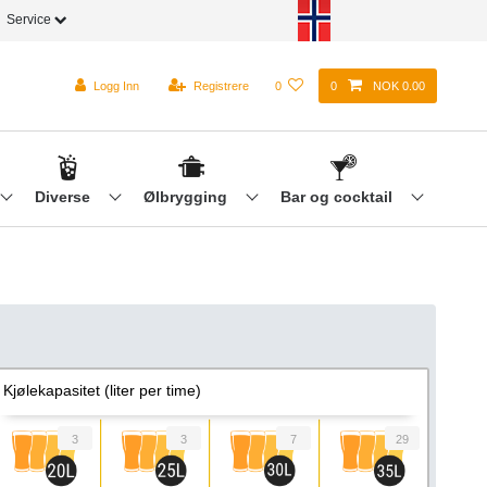
Service
Logg Inn
Registrere
0
0
NOK 0.00
Diverse
Ølbrygging
Bar og cocktail
Kjølekapasitet (liter per time)
3
3
7
29