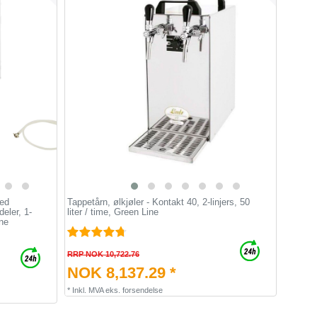
med
Tappetårn, ølkjøler - Kontakt 40, 2-linjers, 50
ler, 1-
liter / time, Green Line
ine
RRP NOK 10,722.76
NOK 8,137.29 *
*
Inkl. MVA
eks.
forsendelse