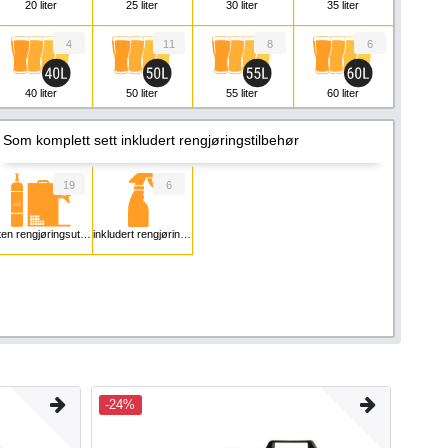
20 liter
25 liter
30 liter
35 liter
4
11
8
6
40 liter
50 liter
55 liter
60 liter
4
3
4
1
Som komplett sett inkludert rengjøringstilbehør
80 liter
90 liter
110 liter
130 liter
19
6
2
3
5
ten rengjøringsutstyr
inkludert rengjøringstilbehør
140 liter
160 liter
200 liter
-24%