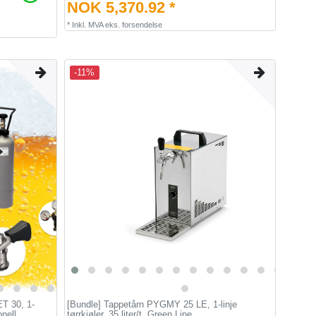
NOK 5,370.92 *
*
Inkl. MVA
eks.
forsendelse
-11%
ET 30, 1-
[Bundle] Tappetårn PYGMY 25 LE, 1-linje
onell
tørrkjøler, 35 liter/t, Green Line