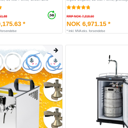
51.88
RRP NOK 7,318.50
,175.63 *
NOK 6,971.15 *
.
forsendelse
*
Inkl. MVA
eks.
forsendelse