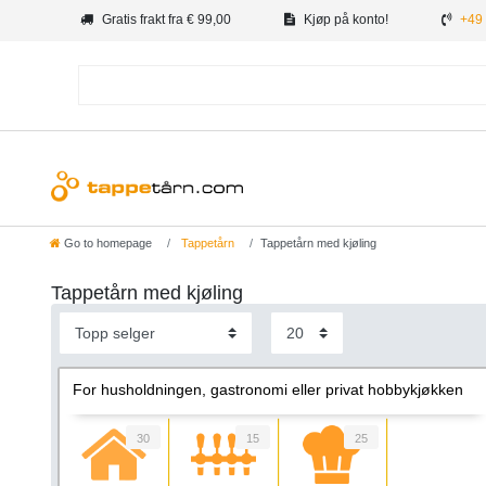
Gratis frakt fra € 99,00
Kjøp på konto!
+49 
Go to homepage
Tappetårn
Tappetårn med kjøling
Tappetårn med kjøling
For husholdningen, gastronomi eller privat hobbykjøkken
30
15
25