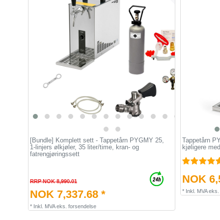
[Bundle] Komplett sett - Tappetårn PYGMY 25,
Tappetårn PYG
1-linjers ølkjøler, 35 liter/time, kran- og
kjøligere med
fatrengjøringssett
NOK 6,5
RRP NOK 8,990.01
NOK 7,337.68 *
*
Inkl. MVA
eks
*
Inkl. MVA
eks.
forsendelse