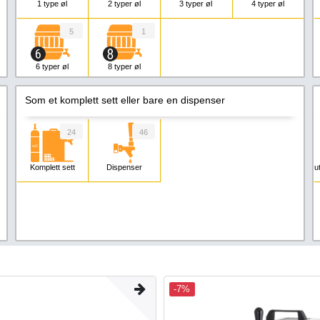
1 type øl
2 typer øl
3 typer øl
4 typer øl
5
1
6 typer øl
8 typer øl
Som et komplett sett eller bare en dispenser
24
46
Komplett sett
Dispenser
u
-7%