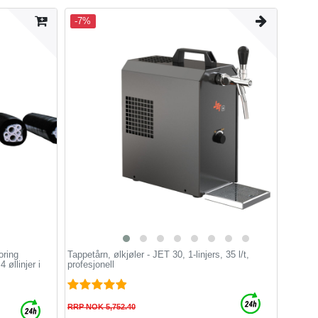
-7%
oring
Tappetårn, ølkjøler - JET 30, 1-linjers, 35 l/t,
øllinjer i
profesjonell
RRP NOK 5,752.40