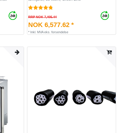
RRP NOK 7,405.44
NOK 6,577.62 *
*
Inkl. MVA
eks.
forsendelse