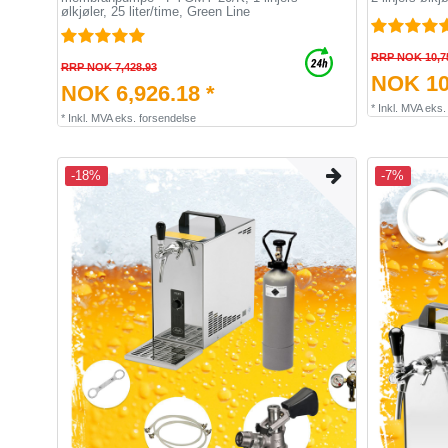
ølkjøler, 25 liter/time, Green Line
RRP NOK 10,7
RRP NOK 7,428.93
NOK 10
NOK 6,926.18 *
*
Inkl. MVA
eks
*
Inkl. MVA
eks.
forsendelse
-18%
-7%