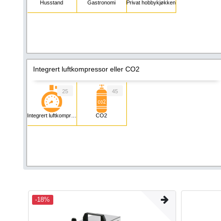
Husstand
Gastronomi
Privat hobbykjøkken
Integrert luftkompressor eller CO2
25
45
Integrert luftkompressor
CO2
-18%