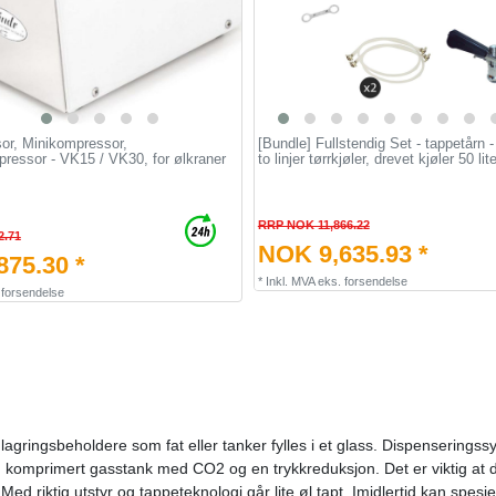
or, Minikompressor,
[Bundle] Fullstendig Set - tappetårn 
pressor - VK15 / VK30, for ølkraner
to linjer tørrkjøler, drevet kjøler 50 lite
RRP NOK 11,866.22
2.71
NOK 9,635.93 *
75.30 *
*
Inkl. MVA
eks.
forsendelse
.
forsendelse
ringsbeholdere som fat eller tanker fylles i et glass. Dispenseringssy
 komprimert gasstank med CO2 og en trykkreduksjon. Det er viktig at de 
 riktig utstyr og tappeteknologi går lite øl tapt. Imidlertid kan spesielt 