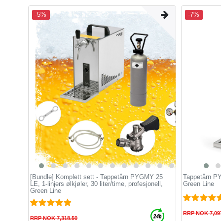
-5%
-7%
[Bundle] Komplett sett - Tappetårn PYGMY 25
Tappetårn PYG
LE, 1-linjers ølkjøler, 30 liter/time, profesjonell,
Green Line
Green Line
RRP NOK 7,09
RRP NOK 7,318.50