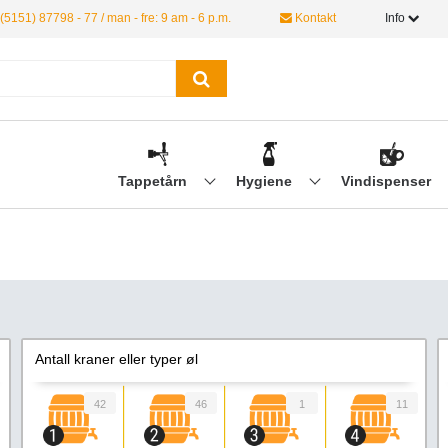
(5151) 87798 - 77 / man - fre: 9 am - 6 p.m.
Kontakt
Info
Tappetårn
Hygiene
Vindispenser
Antall kraner eller typer øl
42
46
1
11