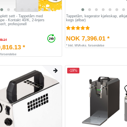
plett sett - Tappetårn med
Tappetårn, kegerator kjøleskap, ølkjø
 - Kontakt 40/K, 2-linjers
kegs (ølbar)
ter/t, profesjonell
NOK 7,396.01 *
89.14
,816.13 *
*
Inkl. MVA
eks.
forsendelse
.
forsendelse
-19%