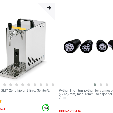
MY 25, ølkjøler 1-linje, 35 liter/t,
Python line - tørr python for varmesp
(7х12,7mm) med 13mm isolasjon for 4 
7mm
7.64
RRP NOK 144.76