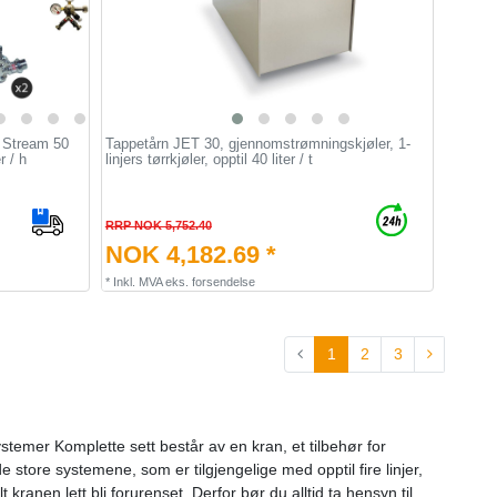
- Stream 50
Tappetårn JET 30, gjennomstrømningskjøler, 1-
r / h
linjers tørrkjøler, opptil 40 liter / t
RRP NOK 5,752.40
NOK 4,182.69 *
*
Inkl. MVA
eks.
forsendelse
1
2
3
stemer Komplette sett består av en kran, et tilbehør for
store systemene, som er tilgjengelige med opptil fire linjer,
kranen lett bli forurenset. Derfor bør du alltid ta hensyn til