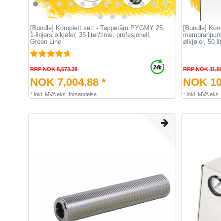
[Bundle] Komplett sett - Tappetårn PYGMY 25,
[Bundle] Kom
1-linjers ølkjøler, 35 liter/time, profesjonell,
membranpumpe
Green Line
ølkjøler, 50 li
RRP NOK 8,573.39
RRP NOK 11,5
NOK 7,004.88 *
NOK 10
*
Inkl. MVA
eks.
forsendelse
*
Inkl. MVA
eks