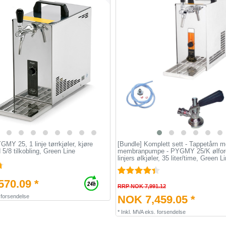
MY 25, 1 linje tørrkjøler, kjøre
[Bundle] Komplett sett - Tappetårn 
 5/8 tilkobling, Green Line
membranpumpe - PYGMY 25/K ølforde
linjers ølkjøler, 35 liter/time, Green L
70.09 *
RRP NOK 7,991.12
.
forsendelse
NOK 7,459.05 *
*
Inkl. MVA
eks.
forsendelse