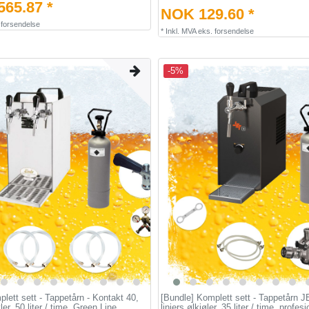
65.87 *
NOK 129.60 *
.
forsendelse
*
Inkl. MVA
eks.
forsendelse
-5%
lett sett - Tappetårn - Kontakt 40,
[Bundle] Komplett sett - Tappetårn J
øler, 50 liter / time, Green Line
linjers ølkjøler, 35 liter / time, profesj