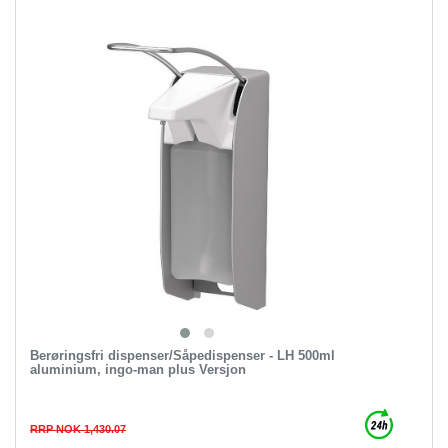
Berøringsfri dispenser/Såpedispenser - LH 500ml
aluminium, ingo-man plus Versjon
RRP NOK 1,430.07