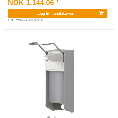
NOK 1,144.06 *
Legg til i handlekurven
*
Inkl. MVA
eks.
forsendelse