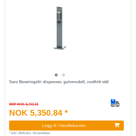
Saro Berøringsfri dispenser, gulvmodell, rustfritt stål
RRP NOK 5,733.33
NOK 5,350.84 *
Legg til i handlekurven
*
Inkl. MVA
eks.
forsendelse