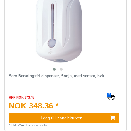
Saro Berøringsfri dispenser, Sonja, med sensor, hvit
RRP NOK 373.45
NOK 348.36 *
Legg til i handlekurven
*
Inkl. MVA
eks.
forsendelse