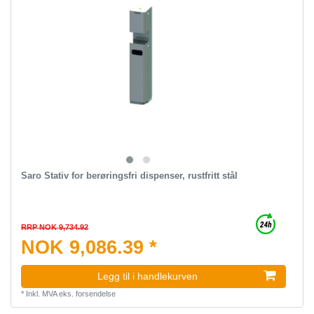
Saro Stativ for berøringsfri dispenser, rustfritt stål
RRP NOK 9,734.92
NOK 9,086.39 *
Legg til i handlekurven
*
Inkl. MVA
eks.
forsendelse