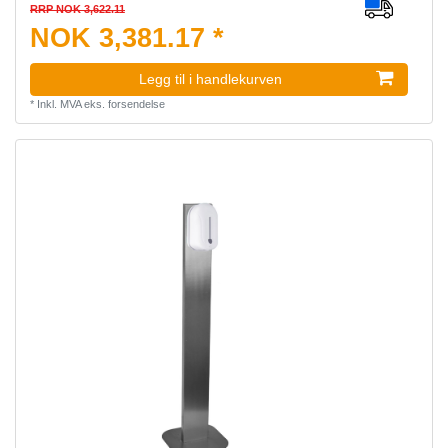
RRP NOK 3,622.11
NOK 3,381.17 *
Legg til i handlekurven
*
Inkl. MVA
eks.
forsendelse