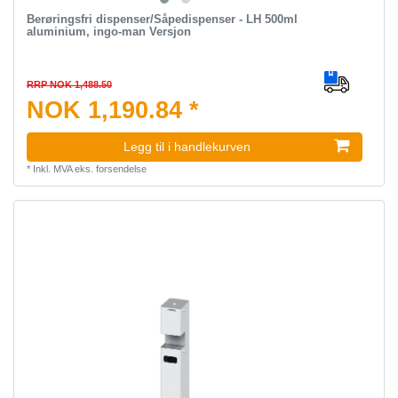
Berøringsfri dispenser/Såpedispenser - LH 500ml
aluminium, ingo-man Versjon
RRP NOK 1,488.50
NOK 1,190.84 *
Legg til i handlekurven
*
Inkl. MVA
eks.
forsendelse