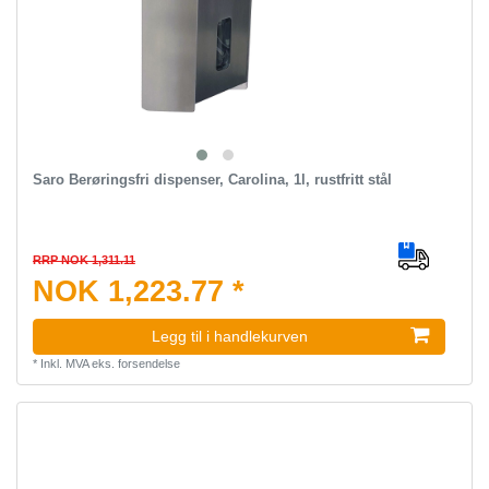
Saro Berøringsfri dispenser, Carolina, 1l, rustfritt stål
RRP NOK 1,311.11
NOK 1,223.77 *
Legg til i handlekurven
*
Inkl. MVA
eks.
forsendelse