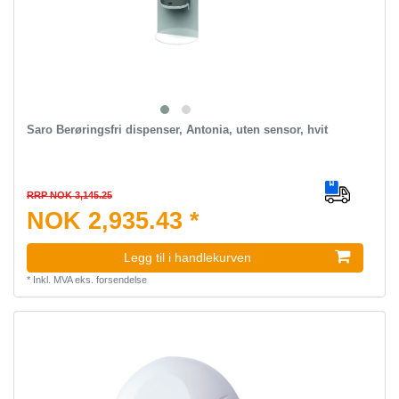
Saro Berøringsfri dispenser, Antonia, uten sensor, hvit
RRP NOK 3,145.25
NOK 2,935.43 *
Legg til i handlekurven
*
Inkl. MVA
eks.
forsendelse