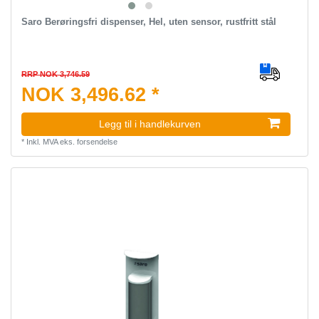
Saro Berøringsfri dispenser, Hel, uten sensor, rustfritt stål
RRP NOK 3,746.59
NOK 3,496.62 *
Legg til i handlekurven
*
Inkl. MVA
eks.
forsendelse