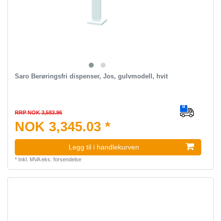
Saro Berøringsfri dispenser, Jos, gulvmodell, hvit
RRP NOK 3,583.96
NOK 3,345.03 *
Legg til i handlekurven
*
Inkl. MVA
eks.
forsendelse