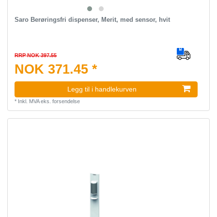
Saro Berøringsfri dispenser, Merit, med sensor, hvit
RRP NOK 397.55
NOK 371.45 *
Legg til i handlekurven
*
Inkl. MVA
eks.
forsendelse