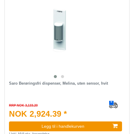
Saro Berøringsfri dispenser, Melina, uten sensor, hvit
RRP NOK 3,133.20
NOK 2,924.39 *
Legg til i handlekurven
*
Inkl. MVA
eks.
forsendelse