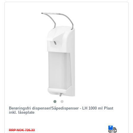
Berøringsfri dispenser/Såpedispenser - LH 1000 ml Plast
inkl. låseplate
RRP NOK 726.33