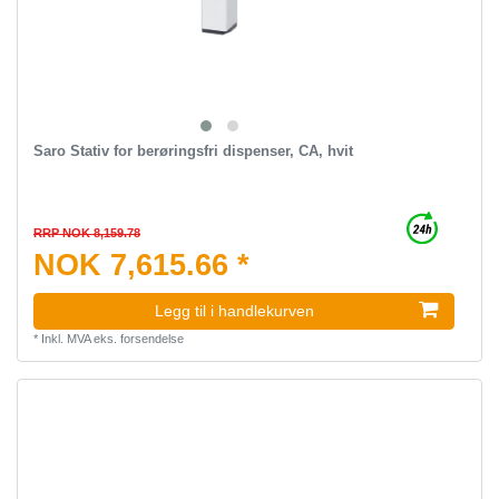
Saro Stativ for berøringsfri dispenser, CA, hvit
RRP NOK 8,159.78
NOK 7,615.66 *
Legg til i handlekurven
*
Inkl. MVA
eks.
forsendelse