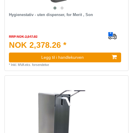
Hygienestativ - uten dispenser, for Merit , Son
RRP NOK 2,547.92
NOK 2,378.26 *
Legg til i handlekurven
*
Inkl. MVA
eks.
forsendelse