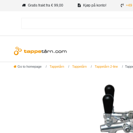
Gratis frakt fra € 99,00
Kjøp på konto!
+49 
Go to homepage
Tappetårn
Tappetårn
Tappetårn 2-line
Tappe