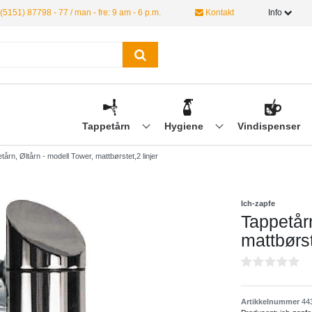
(5151) 87798 - 77 / man - fre: 9 am - 6 p.m.
Kontakt
Info
Tappetårn
Hygiene
Vindispenser
tårn, Øltårn - modell Tower, mattbørstet,2 linjer
Ich-zapfe
Tappetårn
mattbørst
Artikkelnummer
44