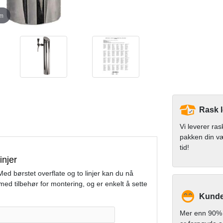
om
Rask 
Vi leverer ras
pakken din v
tid!
injer
Med børstet overflate og to linjer kan du nå
med tilbehør for montering, og er enkelt å sette
Kundet
Mer enn 90% 