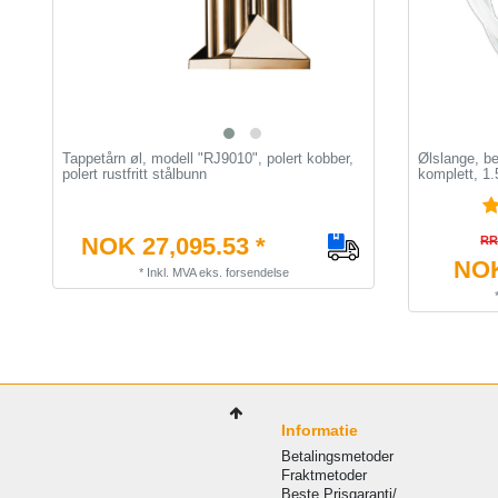
Tappetårn øl, modell "RJ9010", polert kobber,
Ølslange, be
polert rustfritt stålbunn
komplett, 1
NOK 27,095.53 *
RR
NOK
*
Inkl. MVA
eks.
forsendelse
Informatie
Betalingsmetoder
Fraktmetoder
Beste Prisgaranti/