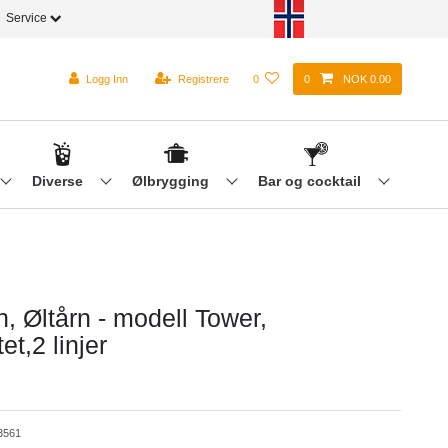
Service
Logg Inn
Registrere
0
0
NOK 0.00
Diverse
Ølbrygging
Bar og cocktail
, Øltårn - modell Tower,
et,2 linjer
3561