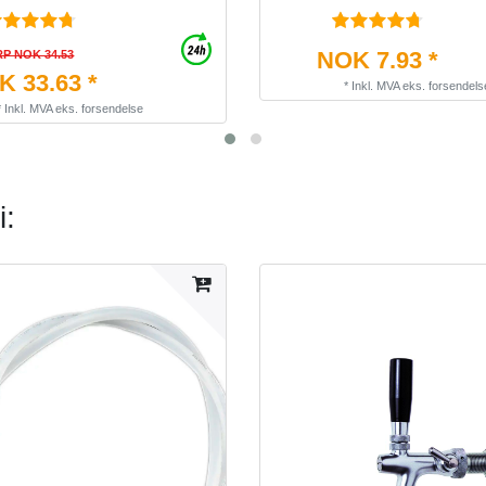
NOK 7.93 *
P NOK 34.53
 33.63 *
*
Inkl. MVA
eks.
forsendels
*
Inkl. MVA
eks.
forsendelse
i: