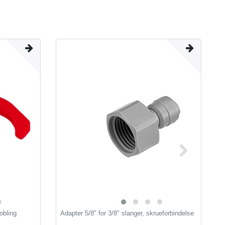
obling
Adapter 5/8" for 3/8" slanger, skrueforbindelse
C