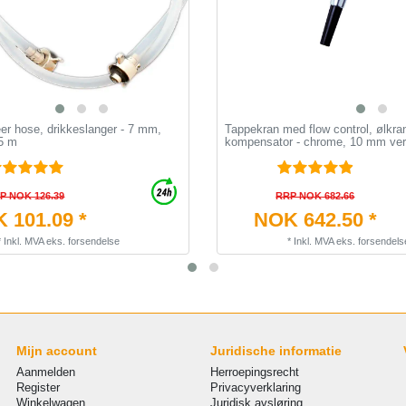
er hose, drikkeslanger - 7 mm,
Tappekran med flow control, ølkr
.5 m
kompensator - сhrome, 10 mm ver
P NOK 126.39
RRP NOK 682.66
 101.09 *
NOK 642.50 *
*
Inkl. MVA
eks.
forsendelse
*
Inkl. MVA
eks.
forsendels
Mijn account
Juridische informatie
Aanmelden
Herroepingsrecht
Register
Privacyverklaring
Winkelwagen
Juridisk avsløring