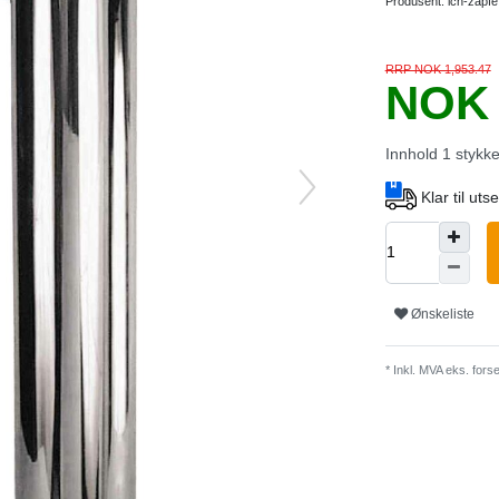
Produsent:
ich-zapfe
RRP NOK 1,953.47
NOK 
Innhold
1
stykk
Klar til ut
Ønskeliste
* Inkl. MVA eks.
forse