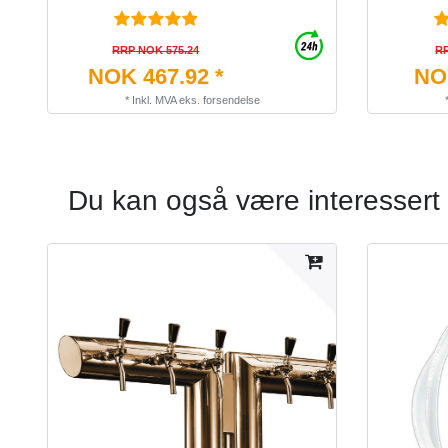
RRP NOK 575.24
RR
NOK 467.92 *
NOK
*
Inkl. MVA
eks.
forsendelse
Du kan også være interessert 