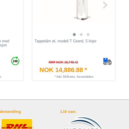
an med
Tappetårn øl, modell T Grand, 5 linjer
T
sjon
T
RRP NOK 18,748.42
NOK 14,886.88 *
e
*
Inkl. MVA
eks.
forsendelse
Verzending
Lid van: