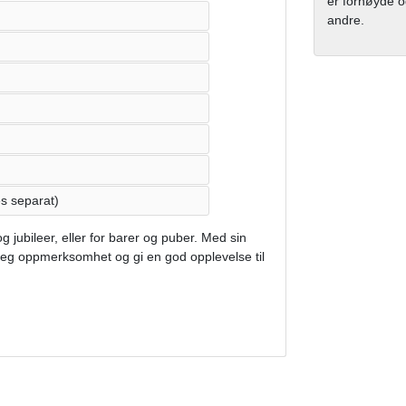
er fornøyde og
andre.
es separat)
 jubileer, eller for barer og puber. Med sin
ke seg oppmerksomhet og gi en god opplevelse til