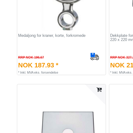
Medaljong for kraner, korte, forkromede
Dekkplate for
220 x 220 m
RRP NOK 196.67
RRP NOK 327.
NOK 187.93 *
NOK 21
*
Inkl. MVA
eks.
forsendelse
*
Inkl. MVA
eks