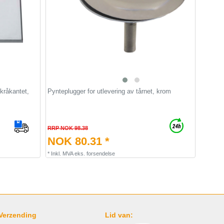
kråkantet,
Pynteplugger for utlevering av tårnet, krom
RRP NOK 98.38
NOK 80.31 *
*
Inkl. MVA
eks.
forsendelse
Verzending
Lid van: