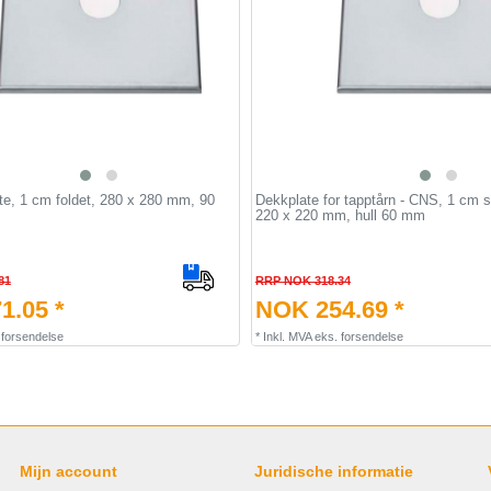
e, 1 cm foldet, 280 x 280 mm, 90
Dekkplate for tapptårn - CNS, 1 cm s
220 x 220 mm, hull 60 mm
81
RRP NOK 318.34
1.05 *
NOK 254.69 *
.
forsendelse
*
Inkl. MVA
eks.
forsendelse
Mijn account
Juridische informatie