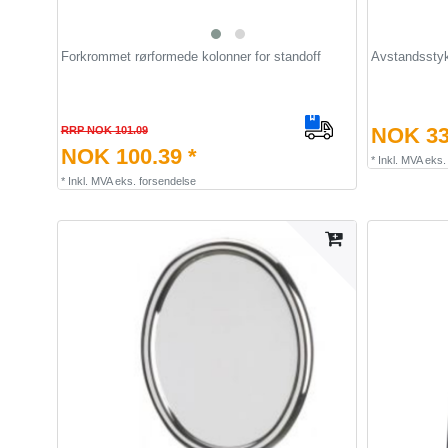
Forkrommet rørformede kolonner for standoff
Avstandsstykk
NOK 33
RRP NOK 101.09
NOK 100.39 *
*
Inkl. MVA
eks
*
Inkl. MVA
eks.
forsendelse