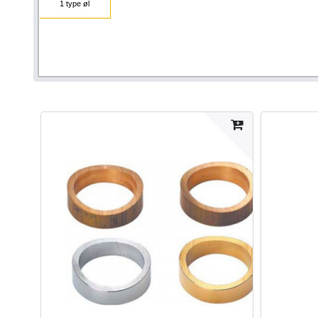
1 type øl