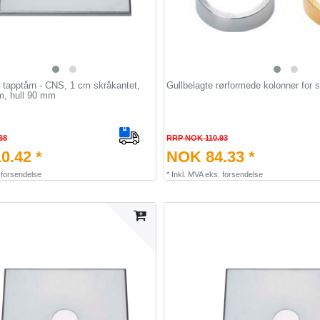
 tapptårn - CNS, 1 cm skråkantet,
Gullbelagte rørformede kolonner for s
m, hull 90 mm
38
RRP NOK 110.93
0.42 *
NOK 84.33 *
.
forsendelse
*
Inkl. MVA
eks.
forsendelse