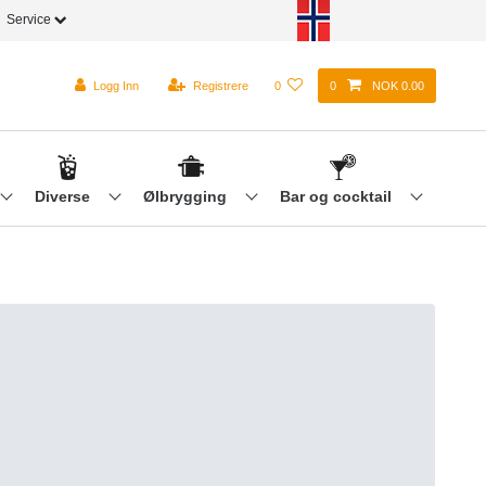
Service
Logg Inn
Registrere
0
0
NOK 0.00
Diverse
Ølbrygging
Bar og cocktail