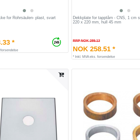
e for Rohrsäulen- plast, svart
Dekkplate for tapptårn - CNS, 1 cm s
220 x 220 mm, hull 45 mm
.33 *
RRP NOK 289.13
NOK 258.51 *
.
forsendelse
*
Inkl. MVA
eks.
forsendelse