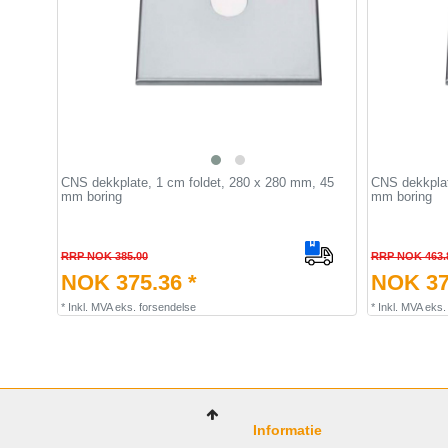
CNS dekkplate, 1 cm foldet, 280 x 280 mm, 45
CNS dekkplat
mm boring
mm boring
RRP NOK 385.00
RRP NOK 463.
NOK 375.36 *
NOK 37
*
Inkl. MVA
eks.
forsendelse
*
Inkl. MVA
eks
Informatie