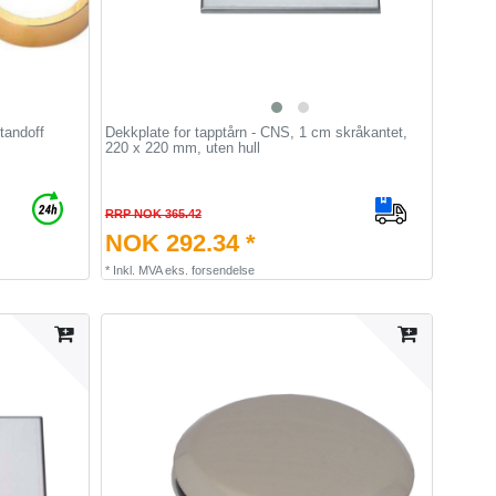
tandoff
Dekkplate for tapptårn - CNS, 1 cm skråkantet,
220 x 220 mm, uten hull
RRP NOK 365.42
NOK 292.34 *
*
Inkl. MVA
eks.
forsendelse