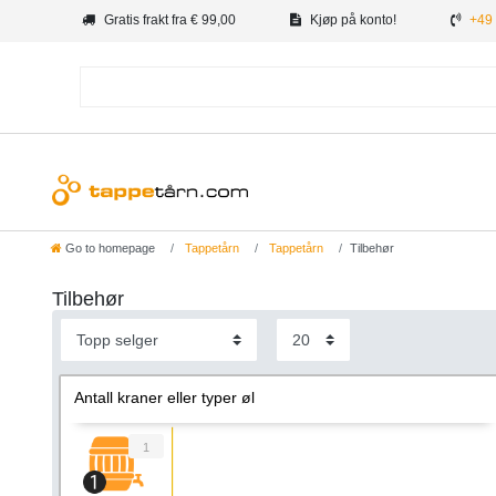
Gratis frakt fra € 99,00
Kjøp på konto!
+49 
Go to homepage
Tappetårn
Tappetårn
Tilbehør
Tilbehør
Antall kraner eller typer øl
1