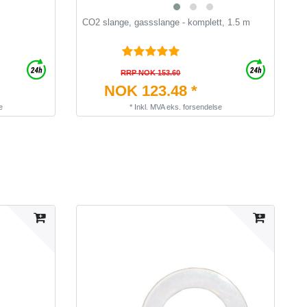
CO2 slange, gassslange - komplett, 1.5 m
C
RRP NOK 153.60
NOK 123.48 *
e
*
Inkl. MVA
eks.
forsendelse