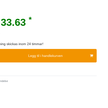
*
33.63
e
lning skickas inom 24 timmar!
Legg til i handlekurven
ndelse