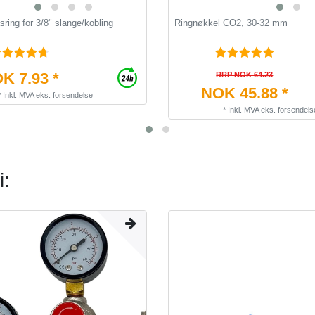
sring for 3/8" slange/kobling
Ringnøkkel CO2, 30-32 mm
K 7.93 *
RRP NOK 64.23
NOK 45.88 *
*
Inkl. MVA
eks.
forsendelse
*
Inkl. MVA
eks.
forsendels
i: