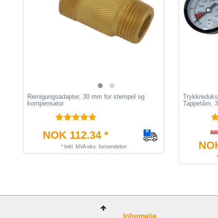
Reinigungsadapter, 30 mm for stempel og
Trykkreduksj
kompensator
Tappetårn, 3 
NOK 112.34 *
RR
NOK
*
Inkl. MVA
eks.
forsendelse
Informatie