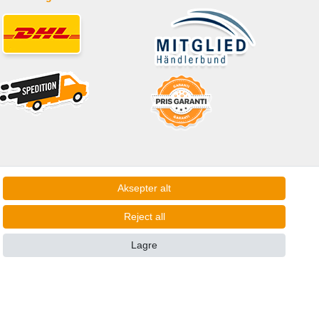
Aksepter alt
Reject all
* Geldt voor leveringen in Nederland!
Lagre
Ta kontakt 
Withdraw from contract here