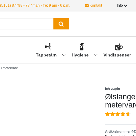
(5151) 87798 - 77 / man - fre: 9 am - 6 p.m.
Kontakt
Info
Tappetårn
Hygiene
Vindispenser
 i metervare
Ich-zapfe
Ølslange
metervar
Artikkelnummer
44