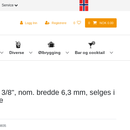
Service
Logg Inn
Registrere
0
0
NOK 0.00
Diverse
Ølbrygging
Bar og cocktail
 3/8", nom. bredde 6,3 mm, selges i
e
3835