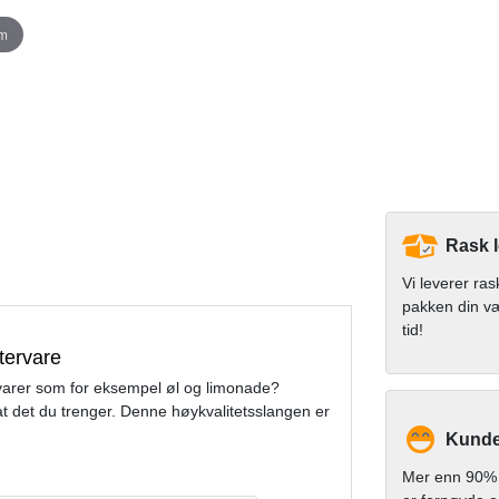
om
Rask 
Vi leverer ras
pakken din v
tid!
tervare
kkevarer som for eksempel øl og limonade?
 det du trenger. Denne høykvalitetsslangen er
Kundet
Mer enn 90% 