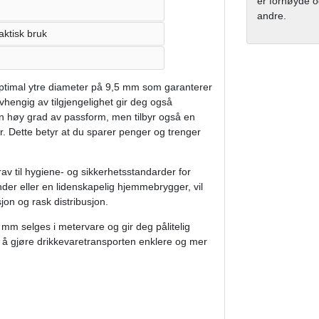
er fornøyde og
andre.
aktisk bruk
ptimal ytre diameter på 9,5 mm som garanterer
vhengig av tilgjengelighet gir deg også
 en høy grad av passform, men tilbyr også en
. Dette betyr at du sparer penger og trenger
rav til hygiene- og sikkerhetsstandarder for
nder eller en lidenskapelig hjemmebrygger, vil
jon og rask distribusjon.
 mm selges i metervare og gir deg pålitelig
 å gjøre drikkevaretransporten enklere og mer