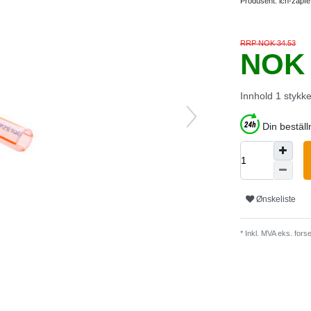
Produsent:
ich-zapfe
RRP NOK 34.53
NOK 
Innhold
1
stykk
Din bestäl
Ønskeliste
* Inkl. MVA eks.
forse