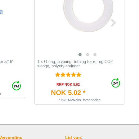
er 5/16"
1 x O ring, pakning, tetning for øl- og CO2-
C
slange, polyetylenringer
RRP NOK 5.62
NOK 5.02 *
e
*
Inkl. MVA
eks.
forsendelse
Verzending
Lid van: