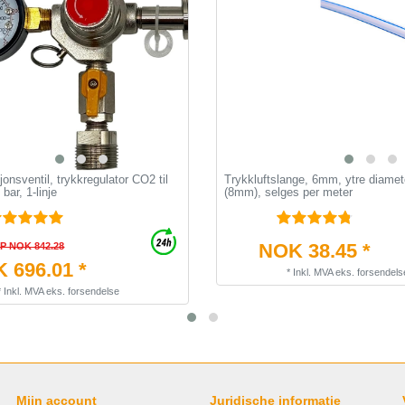
onsventil, trykkregulator CO2 til
Trykkluftslange, 6mm, ytre diamet
bar, 1-linje
(8mm), selges per meter
NOK 38.45 *
P NOK 842.28
 696.01 *
*
Inkl. MVA
eks.
forsendels
*
Inkl. MVA
eks.
forsendelse
Mijn account
Juridische informatie