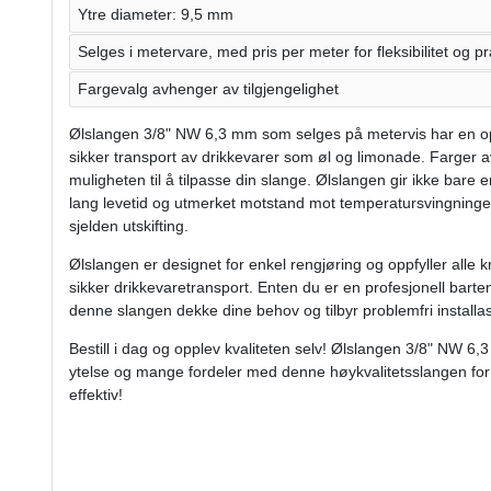
Ytre diameter: 9,5 mm
Selges i metervare, med pris per meter for fleksibilitet og pr
Fargevalg avhenger av tilgjengelighet
Ølslangen 3/8" NW 6,3 mm som selges på metervis har en o
sikker transport av drikkevarer som øl og limonade. Farger a
muligheten til å tilpasse din slange. Ølslangen gir ikke bare
lang levetid og utmerket motstand mot temperatursvingninger
sjelden utskifting.
Ølslangen er designet for enkel rengjøring og oppfyller alle k
sikker drikkevaretransport. Enten du er en profesjonell barte
denne slangen dekke dine behov og tilbyr problemfri installas
Bestill i dag og opplev kvaliteten selv! Ølslangen 3/8" NW 6,3
ytelse og mange fordeler med denne høykvalitetsslangen for
effektiv!