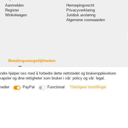
Aanmelden
Herroepingsrecht
Register
Privacyverklaring
Winkelwagen
Juridisk avsløring
Algemene voorwaarden
Betalingsmogelijkheden
andre hjelper oss med å forbedre dette nettstedet og brukeropplevelsen
psler og dine rettigheter som bruker i vår: policy og vår: legal.
medier
PayPal
Functional
Ytterligere innstillinger
 Alle rechten voorbehouden. Prijzen zijn inclusief wettelijk verplicht 19% btw Basisprijzen zie artikeldetail | 