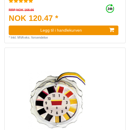
RRP NOK 168.66
NOK 120.47 *
Legg til i handlekurven
*
Inkl. MVA
eks.
forsendelse