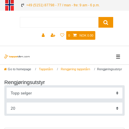
+49 (5151) 87798 - 77 / man - fre: 9 am - 6 p.m.
0
NOK 0.00
☰
Go to homepage
Tappetårn
Rengjøring tappetårn
Rengjøringsutstyr
Rengjøringsutstyr