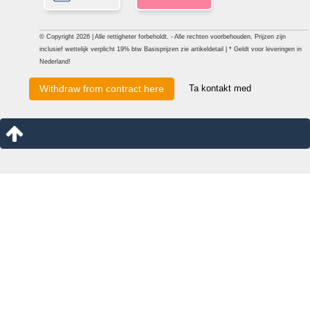
© Copyright 2026 | Alle rettigheter forbeholdt. - Alle rechten voorbehouden. Prijzen zijn
inclusief wettelijk verplicht 19% btw Basisprijzen zie artikeldetail | * Geldt voor leveringen in
Nederland!
Ta kontakt med
Withdraw from contract here