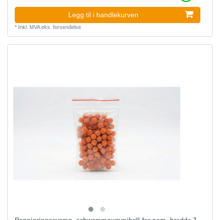
Legg til i handlekurven
*
Inkl. MVA
eks.
forsendelse