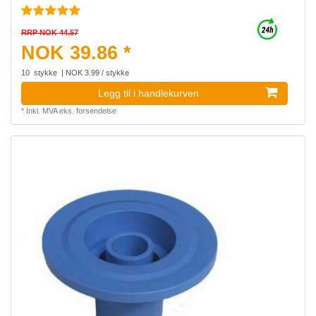
RRP NOK 44.57
NOK 39.86 *
10
stykke
| NOK 3.99 / stykke
Legg til i handlekurven
*
Inkl. MVA
eks.
forsendelse