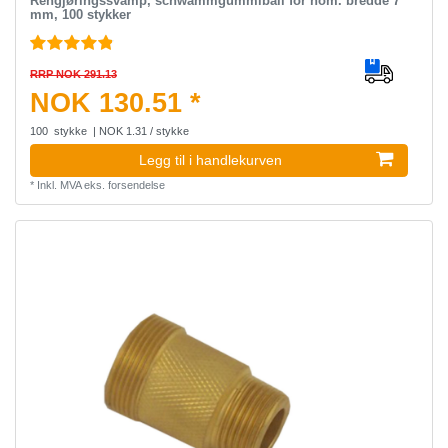
Rengjøringssvamp, schwammgummiball for nom. bredde 7
mm, 100 stykker
RRP NOK 291.13
NOK 130.51 *
100
stykke
| NOK 1.31 / stykke
Legg til i handlekurven
*
Inkl. MVA
eks.
forsendelse