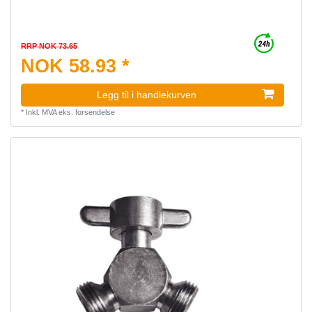
RRP NOK 73.65
NOK 58.93 *
Legg til i handlekurven
*
Inkl. MVA
eks.
forsendelse