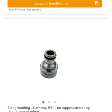
Legg til i handlekurven
*
Inkl. MVA
eks.
forsendelse
Slangekobling - Gardena, 5/8" - for tappesystemer og
rengjøringsadaptere