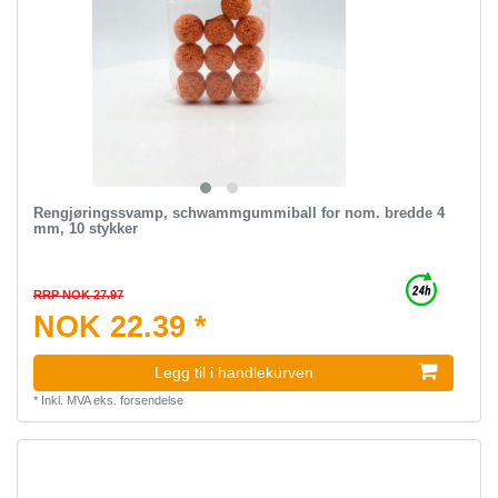
Rengjøringssvamp, schwammgummiball for nom. bredde 4
mm, 10 stykker
RRP NOK 27.97
NOK 22.39 *
Legg til i handlekurven
*
Inkl. MVA
eks.
forsendelse