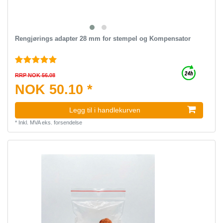
Rengjørings adapter 28 mm for stempel og Kompensator
RRP NOK 56.08
NOK 50.10 *
Legg til i handlekurven
*
Inkl. MVA
eks.
forsendelse