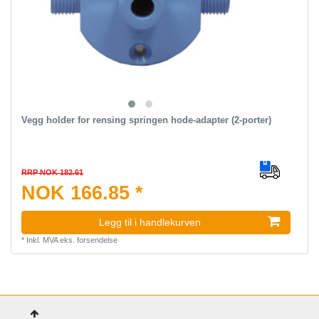
Vegg holder for rensing springen hode-adapter (2-porter)
RRP NOK 182.61
NOK 166.85 *
Legg til i handlekurven
*
Inkl. MVA
eks.
forsendelse