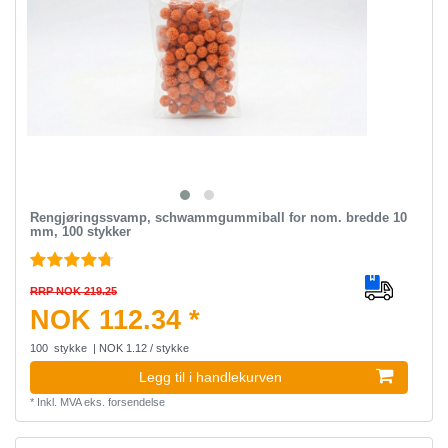
Rengjøringssvamp, schwammgummiball for nom. bredde 10
mm, 100 stykker
RRP NOK 219.25
NOK 112.34 *
100
stykke
| NOK 1.12 / stykke
Legg til i handlekurven
*
Inkl. MVA
eks.
forsendelse