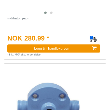
indikator papir
NOK 280.99 *
Legg til i handlekurven
*
Inkl. MVA
eks.
forsendelse