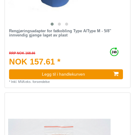
Rengjøringsadapter for fatkobling Type A/Type M - 5/8"
innvendig gjenge laget av plast
RRP NOK 168.66
NOK 157.61 *
Legg til i handlekurven
*
Inkl. MVA
eks.
forsendelse