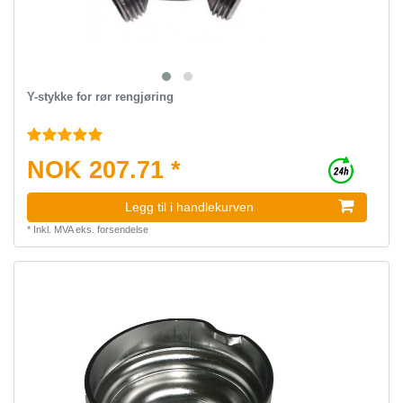
Y-stykke for rør rengjøring
NOK 207.71 *
Legg til i handlekurven
*
Inkl. MVA
eks.
forsendelse