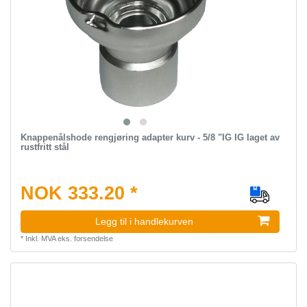
Knappenålshode rengjøring adapter kurv - 5/8 "IG IG laget av
rustfritt stål
NOK 333.20 *
Legg til i handlekurven
*
Inkl. MVA
eks.
forsendelse