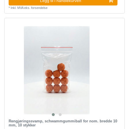
Legg til i handlekurven
*
Inkl. MVA
eks.
forsendelse
Rengjøringssvamp, schwammgummiball for nom. bredde 10
mm, 10 stykker