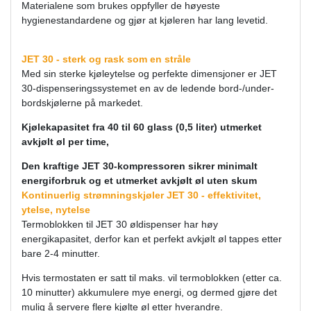
Materialene som brukes oppfyller de høyeste
hygienestandardene og gjør at kjøleren har lang levetid.
JET 30 - sterk og rask som en stråle
Med sin sterke kjøleytelse og perfekte dimensjoner er JET
30-dispenseringssystemet en av de ledende bord-/under-
bordskjølerne på markedet.
Kjølekapasitet fra 40 til 60 glass (0,5 liter) utmerket
avkjølt øl per time,
Den kraftige JET 30-kompressoren sikrer minimalt
energiforbruk og et utmerket avkjølt øl uten skum
Kontinuerlig strømningskjøler JET 30 - effektivitet,
ytelse, nytelse
Termoblokken til JET 30 øldispenser har høy
energikapasitet, derfor kan et perfekt avkjølt øl tappes etter
bare 2-4 minutter.
Hvis termostaten er satt til maks. vil termoblokken (etter ca.
10 minutter) akkumulere mye energi, og dermed gjøre det
mulig å servere flere kjølte øl etter hverandre.