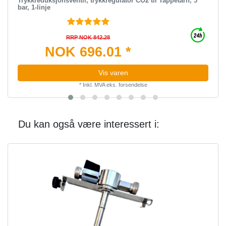
Trykkreduksjonsventil, trykkregulator CO2 til Tappetårn, 3
bar, 1-linje
RRP NOK 842.28
NOK 696.01 *
Vis varen
*
Inkl. MVA
eks.
forsendelse
Du kan også være interessert i: