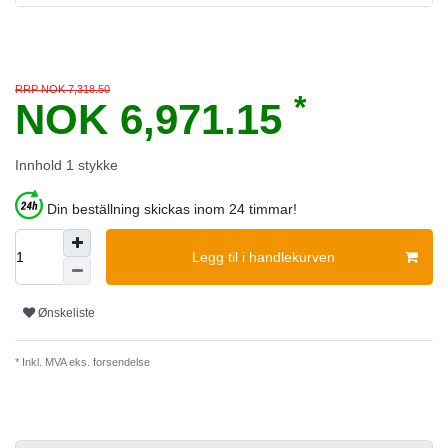
RRP NOK 7,318.50
*
NOK 6,971.15
Innhold
1
stykke
Din beställning skickas inom 24 timmar!
Legg til i handlekurven
Ønskeliste
* Inkl. MVA eks.
forsendelse