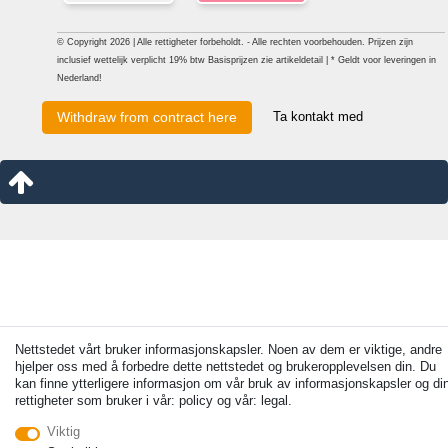
© Copyright 2026 | Alle rettigheter forbeholdt. - Alle rechten voorbehouden. Prijzen zijn
inclusief wettelijk verplicht 19% btw Basisprijzen zie artikeldetail | * Geldt voor leveringen in
Nederland!
Ta kontakt med
Withdraw from contract here
Nettstedet vårt bruker informasjonskapsler. Noen av dem er viktige, andre
hjelper oss med å forbedre dette nettstedet og brukeropplevelsen din. Du
kan finne ytterligere informasjon om vår bruk av informasjonskapsler og di
rettigheter som bruker i vår: policy og vår: legal.
Viktig