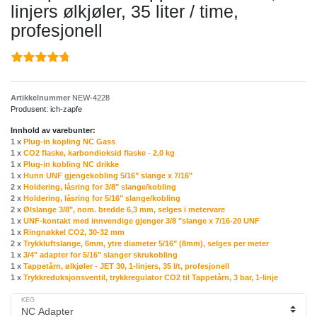
linjers ølkjøler, 35 liter / time,
profesjonell
Artikkelnummer
NEW-4228
Produsent:
ich-zapfe
Innhold av varebunter:
1 x
Plug-in kopling NC Gass
1 x
CO2 flaske, karbondioksid flaske - 2,0 kg
1 x
Plug-in kobling NC drikke
1 x
Hunn UNF gjengekobling 5/16" slange x 7/16"
2 x
Holdering, låsring for 3/8" slange/kobling
2 x
Holdering, låsring for 5/16" slange/kobling
2 x
Ølslange 3/8", nom. bredde 6,3 mm, selges i metervare
1 x
UNF-kontakt med innvendige gjenger 3/8 "slange x 7/16-20 UNF
1 x
Ringnøkkel CO2, 30-32 mm
2 x
Trykkluftslange, 6mm, ytre diameter 5/16" (8mm), selges per meter
1 x
3/4" adapter for 5/16" slanger skrukobling
1 x
Tappetårn, ølkjøler - JET 30, 1-linjers, 35 l/t, profesjonell
1 x
Trykkreduksjonsventil, trykkregulator CO2 til Tappetårn, 3 bar, 1-linje
KEG