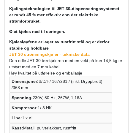
Kjølingsteknologien til JET 30-dispenseringssystemet
er rundt 45 % mer effektiv enn det elektriske
strømforbruket.
Ølet kjøles ned til springen.
Kjølesløyfene er laget av rustfritt stål og er derfor
stabile og holdbare
JET 30 strømningskjøler - tekniske data
Den edle JET 30 tørrkjøleren med en vekt på kun 14,5 kg er
utstyrt med en 7 mm kabel.
Høy kvalitet på utførelse og emballasje
Dimensjoner:
B/D/H/ 167/281 / (inkl. Dryppbrett)
/368 mm
Spenning:
230V, 50 Hz, 267W, 1,16A
Kompressor:
1/ 8 HK
Line:
1 x øl
Kass:
Metall, pulverlakkert, rustfritt