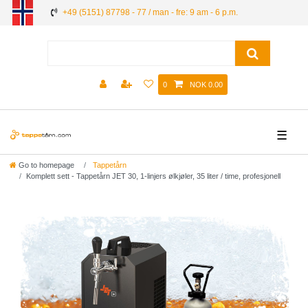
+49 (5151) 87798 - 77 / man - fre: 9 am - 6 p.m.
0
NOK 0.00
☰
Go to homepage
Tappetårn
Komplett sett - Tappetårn JET 30, 1-linjers ølkjøler, 35 liter / time, profesjonell