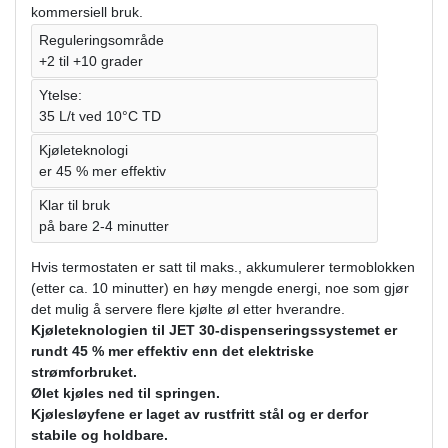
kommersiell bruk.
Reguleringsområde
+2 til +10 grader
Ytelse:
35 L/t ved 10°C TD
Kjøleteknologi
er 45 % mer effektiv
Klar til bruk
på bare 2-4 minutter
Hvis termostaten er satt til maks., akkumulerer termoblokken
(etter ca. 10 minutter) en høy mengde energi, noe som gjør
det mulig å servere flere kjølte øl etter hverandre.
Kjøleteknologien til JET 30-dispenseringssystemet er
rundt 45 % mer effektiv enn det elektriske
strømforbruket.
Ølet kjøles ned til springen.
Kjølesløyfene er laget av rustfritt stål og er derfor
stabile og holdbare.