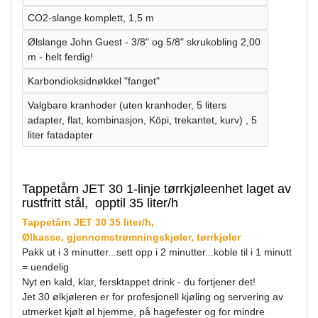
CO2-slange komplett, 1,5 m
Ølslange John Guest - 3/8" og 5/8" skrukobling 2,00
m - helt ferdig!
Karbondioksidnøkkel "fanget"
Valgbare kranhoder (uten kranhoder, 5 liters
adapter, flat, kombinasjon, Köpi, trekantet, kurv) , 5
liter fatadapter
Tappetårn JET 30 1-linje tørrkjøleenhet laget av
rustfritt stål, opptil 35 liter/h
Tappetårn JET 30 35 liter/h,
Ølkasse, gjennomstrømningskjøler, tørrkjøler
Pakk ut i 3 minutter...sett opp i 2 minutter...koble til i 1 minutt
= uendelig
Nyt en kald, klar, fersktappet drink - du fortjener det!
Jet 30 ølkjøleren er for profesjonell kjøling og servering av
utmerket kjølt øl hjemme, på hagefester og for mindre