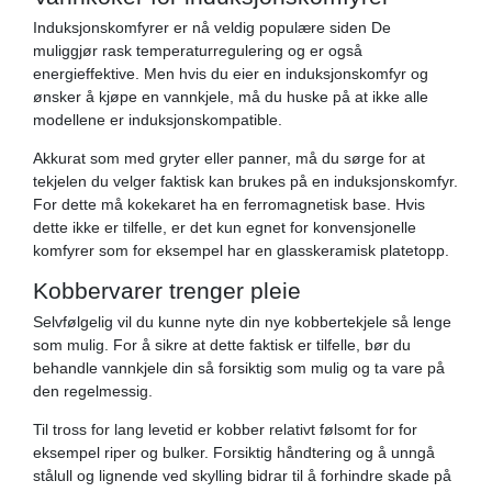
Induksjonskomfyrer er nå veldig populære siden De
muliggjør rask temperaturregulering og er også
energieffektive. Men hvis du eier en induksjonskomfyr og
ønsker å kjøpe en vannkjele, må du huske på at ikke alle
modellene er induksjonskompatible.
Akkurat som med gryter eller panner, må du sørge for at
tekjelen du velger faktisk kan brukes på en induksjonskomfyr.
For dette må kokekaret ha en ferromagnetisk base. Hvis
dette ikke er tilfelle, er det kun egnet for konvensjonelle
komfyrer som for eksempel har en glasskeramisk platetopp.
Kobbervarer trenger pleie
Selvfølgelig vil du kunne nyte din nye kobbertekjele så lenge
som mulig. For å sikre at dette faktisk er tilfelle, bør du
behandle vannkjele din så forsiktig som mulig og ta vare på
den regelmessig.
Til tross for lang levetid er kobber relativt følsomt for for
eksempel riper og bulker. Forsiktig håndtering og å unngå
stålull og lignende ved skylling bidrar til å forhindre skade på