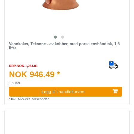
Vannkoker, Tekanne - av kobber, med porselenshåndtak, 1,5
liter
RRP NOK 1,261.91
NOK 946.49 *
1.5
liter
Legg til i handlekurven
*
Inkl. MVA
eks.
forsendelse