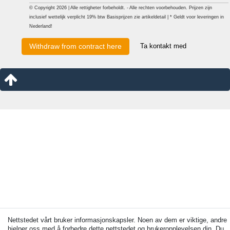
© Copyright 2026 | Alle rettigheter forbeholdt. - Alle rechten voorbehouden. Prijzen zijn
inclusief wettelijk verplicht 19% btw Basisprijzen zie artikeldetail | * Geldt voor leveringen in
Nederland!
Ta kontakt med
Withdraw from contract here
Nettstedet vårt bruker informasjonskapsler. Noen av dem er viktige, andre
hjelper oss med å forbedre dette nettstedet og brukeropplevelsen din. Du