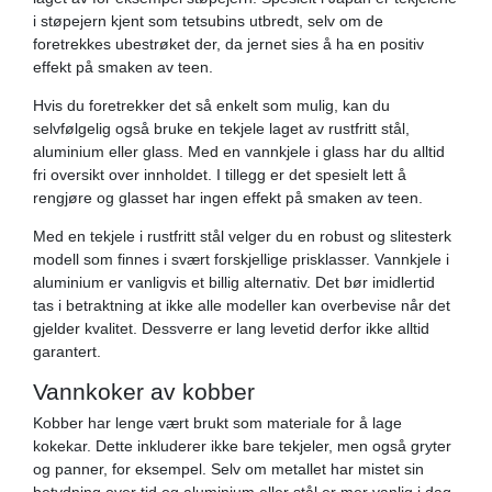
i støpejern kjent som tetsubins utbredt, selv om de
foretrekkes ubestrøket der, da jernet sies å ha en positiv
effekt på smaken av teen.
Hvis du foretrekker det så enkelt som mulig, kan du
selvfølgelig også bruke en tekjele laget av rustfritt stål,
aluminium eller glass. Med en vannkjele i glass har du alltid
fri oversikt over innholdet. I tillegg er det spesielt lett å
rengjøre og glasset har ingen effekt på smaken av teen.
Med en tekjele i rustfritt stål velger du en robust og slitesterk
modell som finnes i svært forskjellige prisklasser. Vannkjele i
aluminium er vanligvis et billig alternativ. Det bør imidlertid
tas i betraktning at ikke alle modeller kan overbevise når det
gjelder kvalitet. Dessverre er lang levetid derfor ikke alltid
garantert.
Vannkoker av kobber
Kobber har lenge vært brukt som materiale for å lage
kokekar. Dette inkluderer ikke bare tekjeler, men også gryter
og panner, for eksempel. Selv om metallet har mistet sin
betydning over tid og aluminium eller stål er mer vanlig i dag,