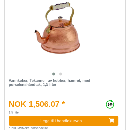
Vannkoker, Tekanne - av kobber, hamret, med
porselenshåndtak, 1,5 liter
NOK 1,506.07 *
1.5
liter
Legg til i handlekurven
*
Inkl. MVA
eks.
forsendelse