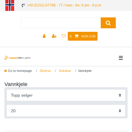
+49 (5151) 87798 - 77 / man - fre: 9 am - 6 p.m.
0
NOK 0.00
☰
Go to homepage
Diverse
Kokekar
Vannkjele
Vannkjele