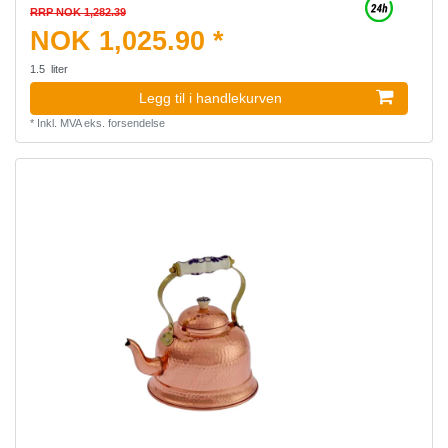
RRP NOK 1,282.39
NOK 1,025.90 *
1.5
liter
Legg til i handlekurven
*
Inkl. MVA
eks.
forsendelse