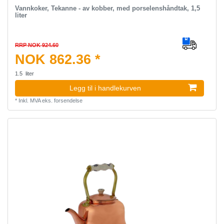
Vannkoker, Tekanne - av kobber, med porselenshåndtak, 1,5
liter
RRP NOK 924.60
NOK 862.36 *
1.5
liter
Legg til i handlekurven
*
Inkl. MVA
eks.
forsendelse