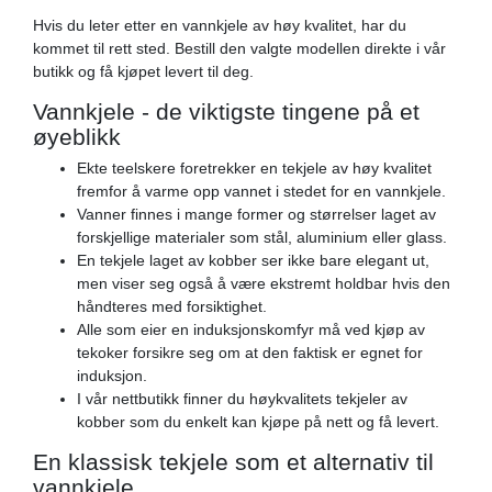
Hvis du leter etter en vannkjele av høy kvalitet, har du
kommet til rett sted. Bestill den valgte modellen direkte i vår
butikk og få kjøpet levert til deg.
Vannkjele - de viktigste tingene på et
øyeblikk
Ekte teelskere foretrekker en tekjele av høy kvalitet
fremfor å varme opp vannet i stedet for en vannkjele.
Vanner finnes i mange former og størrelser laget av
forskjellige materialer som stål, aluminium eller glass.
En tekjele laget av kobber ser ikke bare elegant ut,
men viser seg også å være ekstremt holdbar hvis den
håndteres med forsiktighet.
Alle som eier en induksjonskomfyr må ved kjøp av
tekoker forsikre seg om at den faktisk er egnet for
induksjon.
I vår nettbutikk finner du høykvalitets tekjeler av
kobber som du enkelt kan kjøpe på nett og få levert.
En klassisk tekjele som et alternativ til
vannkjele