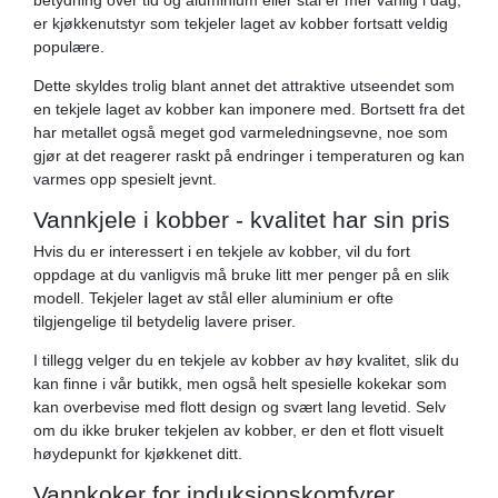
er kjøkkenutstyr som tekjeler laget av kobber fortsatt veldig
populære.
Dette skyldes trolig blant annet det attraktive utseendet som
en tekjele laget av kobber kan imponere med. Bortsett fra det
har metallet også meget god varmeledningsevne, noe som
gjør at det reagerer raskt på endringer i temperaturen og kan
varmes opp spesielt jevnt.
Vannkjele i kobber - kvalitet har sin pris
Hvis du er interessert i en tekjele av kobber, vil du fort
oppdage at du vanligvis må bruke litt mer penger på en slik
modell. Tekjeler laget av stål eller aluminium er ofte
tilgjengelige til betydelig lavere priser.
I tillegg velger du en tekjele av kobber av høy kvalitet, slik du
kan finne i vår butikk, men også helt spesielle kokekar som
kan overbevise med flott design og svært lang levetid. Selv
om du ikke bruker tekjelen av kobber, er den et flott visuelt
høydepunkt for kjøkkenet ditt.
Vannkoker for induksjonskomfyrer