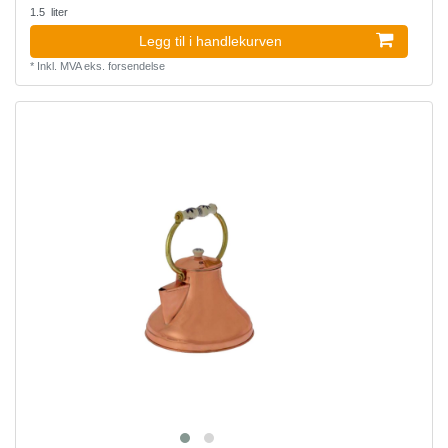
1.5
liter
Legg til i handlekurven
*
Inkl. MVA
eks.
forsendelse