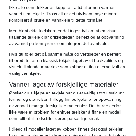
Ikke alle som drikker en kopp te fra tid til annen varmer
vannet i en tekjele. Tross alt er det utvilsomt mye mindre
komplisert å bruke en vannkjele til dette formålet.
Men blant ekte teelskere er det ingen tvil om at en visuelt
tiltalende tekjele gjør drikkegleden perfekt og at oppvarming
av vannet på komfyren er en integrert del av ritualet.
Hvis du føler det på samme måte og verdsetter en perfekt
tilberedt te, er en klassisk tekjele laget av et høykvalitets og
visuelt tiltalende materiale som kobber et flott alternativ til en
vanlig vannkjele.
Vanner laget av forskjellige materialer
Ønsker du å kjøpe en tekjele har du et veldig stort utvalg av
former og størrelser. I tillegg finnes kjelene for oppvarming
av vannet i mange forskjellige materialer. Det burde derfor
ikke være et problem for enhver teelsker å finne en modell
som fullt ut tilfredsstiller deres personlige smak.
I tillegg til modeller laget av kobber, finnes det også tekjeler
laget av for eksempel støpejern. Spesielt i Japan er tekjelene