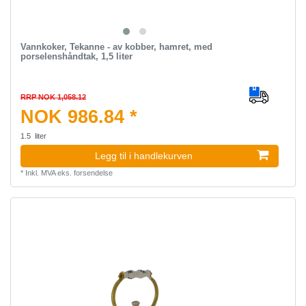
Vannkoker, Tekanne - av kobber, hamret, med
porselenshåndtak, 1,5 liter
RRP NOK 1,058.12
NOK 986.84 *
1.5
liter
Legg til i handlekurven
*
Inkl. MVA
eks.
forsendelse