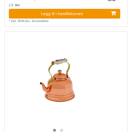
1.5
liter
Legg til i handlekurven
*
Inkl. MVA
eks.
forsendelse