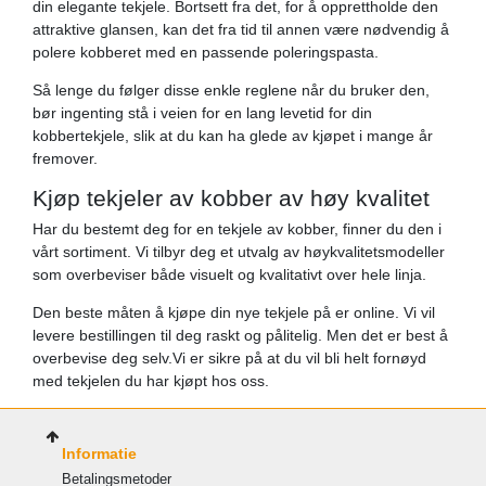
din elegante tekjele. Bortsett fra det, for å opprettholde den
attraktive glansen, kan det fra tid til annen være nødvendig å
polere kobberet med en passende poleringspasta.
Så lenge du følger disse enkle reglene når du bruker den,
bør ingenting stå i veien for en lang levetid for din
kobbertekjele, slik at du kan ha glede av kjøpet i mange år
fremover.
Kjøp tekjeler av kobber av høy kvalitet
Har du bestemt deg for en tekjele av kobber, finner du den i
vårt sortiment. Vi tilbyr deg et utvalg av høykvalitetsmodeller
som overbeviser både visuelt og kvalitativt over hele linja.
Den beste måten å kjøpe din nye tekjele på er online. Vi vil
levere bestillingen til deg raskt og pålitelig. Men det er best å
overbevise deg selv.Vi er sikre på at du vil bli helt fornøyd
med tekjelen du har kjøpt hos oss.
Informatie
Betalingsmetoder