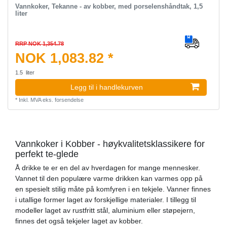
Vannkoker, Tekanne - av kobber, med porselenshåndtak, 1,5
liter
RRP NOK 1,354.78
NOK 1,083.82 *
1.5
liter
Legg til i handlekurven
*
Inkl. MVA
eks.
forsendelse
Vannkoker i Kobber - høykvalitetsklassikere for
perfekt te-glede
Å drikke te er en del av hverdagen for mange mennesker.
Vannet til den populære varme drikken kan varmes opp på
en spesielt stilig måte på komfyren i en tekjele. Vanner finnes
i utallige former laget av forskjellige materialer. I tillegg til
modeller laget av rustfritt stål, aluminium eller støpejern,
finnes det også tekjeler laget av kobber.