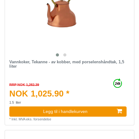
Vannkoker, Tekanne - av kobber, med porselenshåndtak, 1,5
liter
RRP NOK 1,282.39
NOK 1,025.90 *
1.5
liter
Legg til i handlekurven
*
Inkl. MVA
eks.
forsendelse