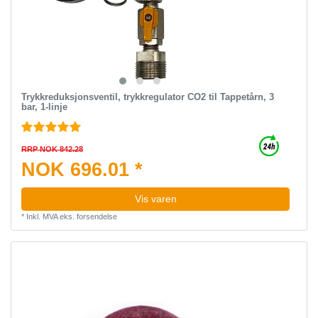
Trykkreduksjonsventil, trykkregulator CO2 til Tappetårn, 3
bar, 1-linje
RRP NOK 842.28
NOK 696.01 *
Vis varen
*
Inkl. MVA
eks.
forsendelse