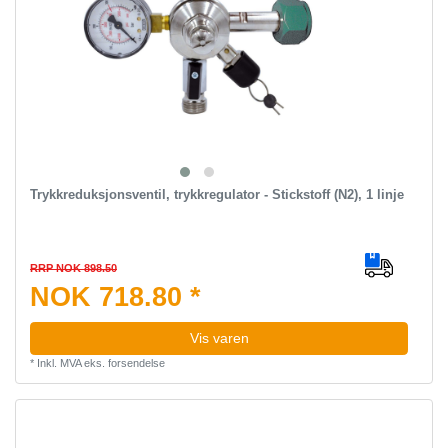
Trykkreduksjonsventil, trykkregulator - Stickstoff (N2), 1 linje
RRP NOK 898.50
NOK 718.80 *
Vis varen
*
Inkl. MVA
eks.
forsendelse