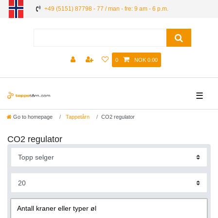
+49 (5151) 87798 - 77 / man - fre: 9 am - 6 p.m.
0
NOK 0.00
☰
Go to homepage
Tappetårn
CO2 regulator
CO2 regulator
Antall kraner eller typer øl