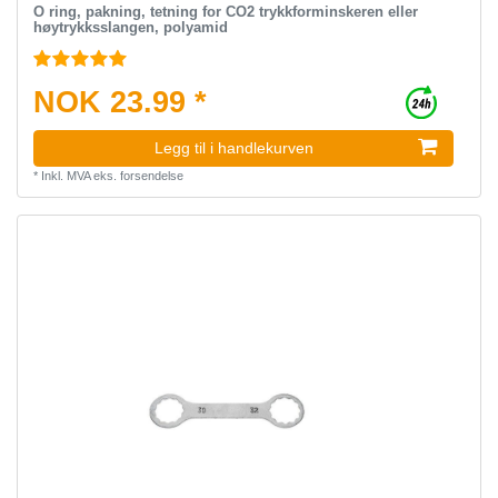
O ring, pakning, tetning for CO2 trykkforminskeren eller
høytrykksslangen, polyamid
NOK 23.99 *
Legg til i handlekurven
*
Inkl. MVA
eks.
forsendelse