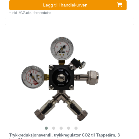
Legg til i handlekurven
*
Inkl. MVA
eks.
forsendelse
Trykkreduksjonsventil, trykkregulator CO2 til Tappetårn, 3