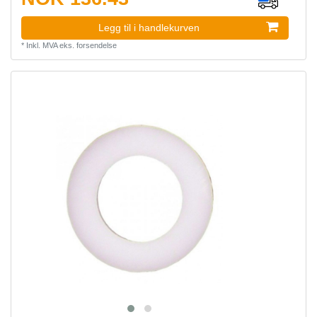
Legg til i handlekurven
*
Inkl. MVA
eks.
forsendelse