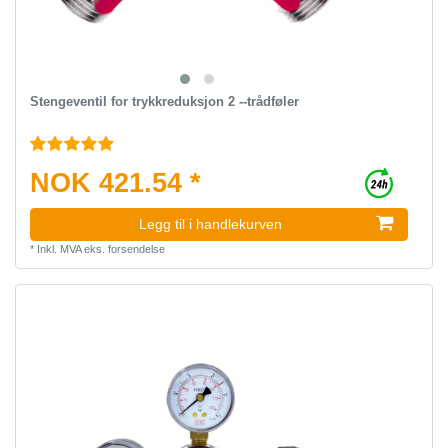
Stengeventil for trykkreduksjon 2 --trådføler
NOK 421.54 *
Legg til i handlekurven
*
Inkl. MVA
eks.
forsendelse