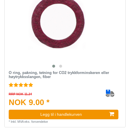
O ring, pakning, tetning for CO2 trykkforminskeren eller
høytrykksslangen, fiber
RRP NOK 11.24
NOK 9.00 *
Legg til i handlekurven
*
Inkl. MVA
eks.
forsendelse