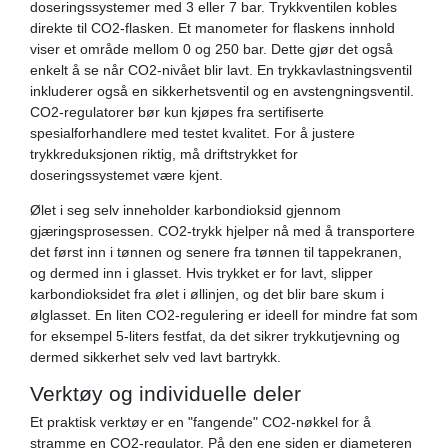
doseringssystemer med 3 eller 7 bar. Trykkventilen kobles
direkte til CO2-flasken. Et manometer for flaskens innhold
viser et område mellom 0 og 250 bar. Dette gjør det også
enkelt å se når CO2-nivået blir lavt. En trykkavlastningsventil
inkluderer også en sikkerhetsventil og en avstengningsventil.
CO2-regulatorer bør kun kjøpes fra sertifiserte
spesialforhandlere med testet kvalitet. For å justere
trykkreduksjonen riktig, må driftstrykket for
doseringssystemet være kjent.
Ølet i seg selv inneholder karbondioksid gjennom
gjæringsprosessen. CO2-trykk hjelper nå med å transportere
det først inn i tønnen og senere fra tønnen til tappekranen,
og dermed inn i glasset. Hvis trykket er for lavt, slipper
karbondioksidet fra ølet i øllinjen, og det blir bare skum i
ølglasset. En liten CO2-regulering er ideell for mindre fat som
for eksempel 5-liters festfat, da det sikrer trykkutjevning og
dermed sikkerhet selv ved lavt bartrykk.
Verktøy og individuelle deler
Et praktisk verktøy er en "fangende" CO2-nøkkel for å
stramme en CO2-regulator. På den ene siden er diameteren