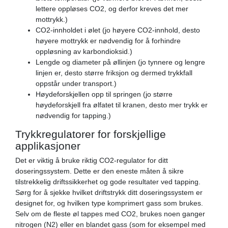
lettere oppløses CO2, og derfor kreves det mer
mottrykk.)
CO2-innholdet i ølet (jo høyere CO2-innhold, desto
høyere mottrykk er nødvendig for å forhindre
oppløsning av karbondioksid.)
Lengde og diameter på øllinjen (jo tynnere og lengre
linjen er, desto større friksjon og dermed trykkfall
oppstår under transport.)
Høydeforskjellen opp til springen (jo større
høydeforskjell fra ølfatet til kranen, desto mer trykk er
nødvendig for tapping.)
Trykkregulatorer for forskjellige
applikasjoner
Det er viktig å bruke riktig CO2-regulator for ditt
doseringssystem. Dette er den eneste måten å sikre
tilstrekkelig driftssikkerhet og gode resultater ved tapping.
Sørg for å sjekke hvilket driftstrykk ditt doseringssystem er
designet for, og hvilken type komprimert gass som brukes.
Selv om de fleste øl tappes med CO2, brukes noen ganger
nitrogen (N2) eller en blandet gass (som for eksempel med