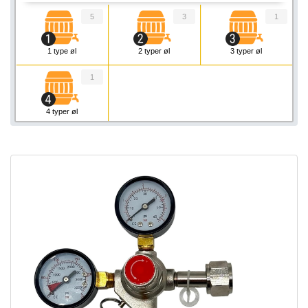
5
3
1
1 type øl
2 typer øl
3 typer øl
1
4 typer øl