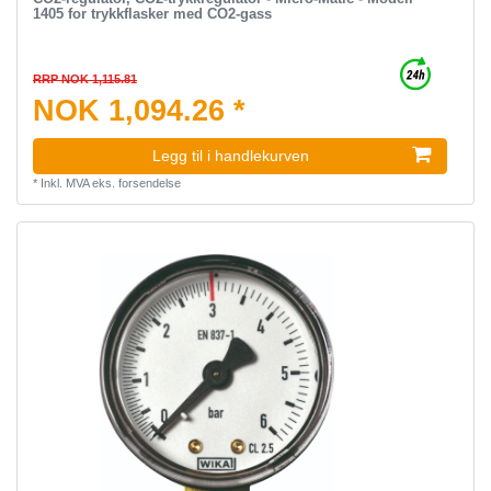
1405 for trykkflasker med CO2-gass
RRP NOK 1,115.81
NOK 1,094.26 *
Legg til i handlekurven
*
Inkl. MVA
eks.
forsendelse