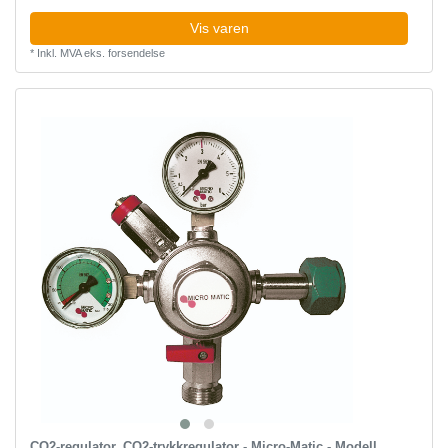
Vis varen
*
Inkl. MVA
eks.
forsendelse
CO2-regulator, CO2-trykkregulator - Micro-Matic - Modell