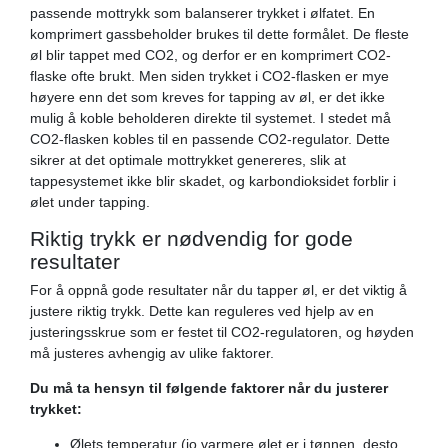
passende mottrykk som balanserer trykket i ølfatet. En
komprimert gassbeholder brukes til dette formålet. De fleste
øl blir tappet med CO2, og derfor er en komprimert CO2-
flaske ofte brukt. Men siden trykket i CO2-flasken er mye
høyere enn det som kreves for tapping av øl, er det ikke
mulig å koble beholderen direkte til systemet. I stedet må
CO2-flasken kobles til en passende CO2-regulator. Dette
sikrer at det optimale mottrykket genereres, slik at
tappesystemet ikke blir skadet, og karbondioksidet forblir i
ølet under tapping.
Riktig trykk er nødvendig for gode
resultater
For å oppnå gode resultater når du tapper øl, er det viktig å
justere riktig trykk. Dette kan reguleres ved hjelp av en
justeringsskrue som er festet til CO2-regulatoren, og høyden
må justeres avhengig av ulike faktorer.
Du må ta hensyn til følgende faktorer når du justerer
trykket:
Ølets temperatur (jo varmere ølet er i tønnen, desto