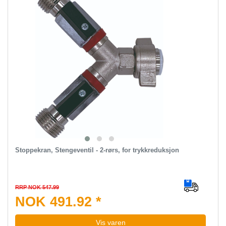
Stoppekran, Stengeventil - 2-rørs, for trykkreduksjon
RRP NOK 547.99
NOK 491.92 *
Vis varen