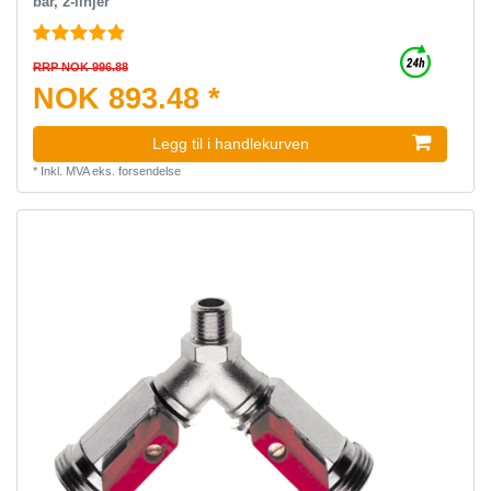
bar, 2-linjer
RRP NOK 996.88
NOK 893.48 *
Legg til i handlekurven
*
Inkl. MVA
eks.
forsendelse