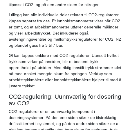
tilpasset CO2, og på den andre siden for nitrogen.
I tillegg kan alle individuelle deler relatert til CO2-regulatorer
kjøpes separat fra oss. Et innholdsmanometer viser når CO2
er tomt, og et arbeidsmanometer utfører generelle målinger
og viser arbeidstrykket. Det inkluderer også
avstengningsventiler og mellomtrykksregulatorer for CO2, N2
og blandet gass fra 3 til 7 bar.
Øl kan tappes enklere med CO2-regulatorer. Uansett hvilket
trykk som virker på innsiden, blir et bestemt trykk
opprettholdt på utsiden. Med riktig innstilt trykk strømmer ølet
nå med ønsket mengde skum fra springen. Verktøy som
arbeidstrykkmålere eller innholdstrykkmålere hjelper til med å
justere trykket.
CO2-regulering: Uunnværlig for dosering
av CO2
CO2-regulatorer er en uunnværlig komponent i
doseringssystemer. På den ene siden sikrer de tilstrekkelig
driftssikkerhet i systemet, og på den andre siden sikrer de at
ølet kan tappes ordentlig uten bare skum fra springen. Hvis