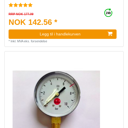
RRP NOK 177.09
NOK 142.56 *
Legg til i handlekurven
*
Inkl. MVA
eks.
forsendelse