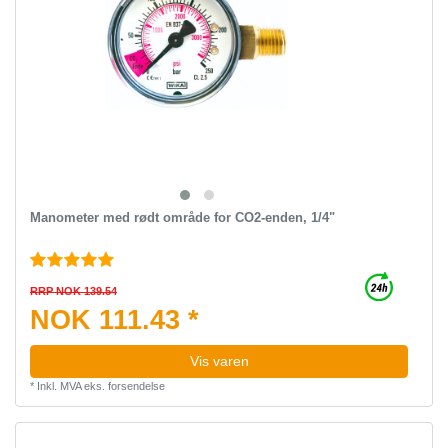
Manometer med rødt område for CO2-enden, 1/4"
RRP NOK 139.54
NOK 111.43 *
Vis varen
*
Inkl. MVA
eks.
forsendelse