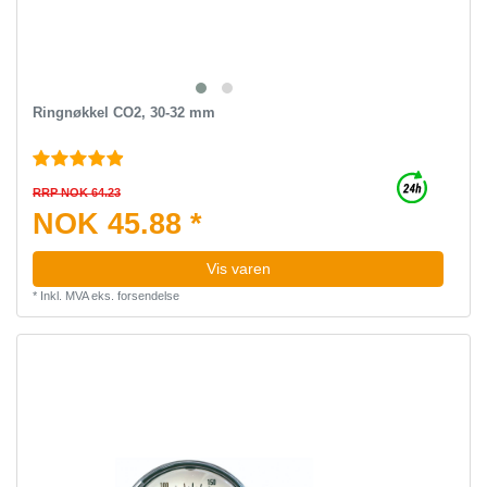
Ringnøkkel CO2, 30-32 mm
RRP NOK 64.23
NOK 45.88 *
Vis varen
*
Inkl. MVA
eks.
forsendelse