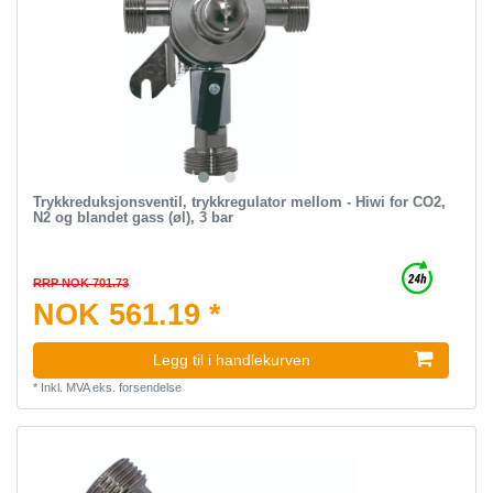
Trykkreduksjonsventil, trykkregulator mellom - Hiwi for CO2,
N2 og blandet gass (øl), 3 bar
RRP NOK 701.73
NOK 561.19 *
Legg til i handlekurven
*
Inkl. MVA
eks.
forsendelse