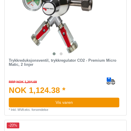
Trykkreduksjonsventil, trykkregulator CO2 - Premium Micro
Matic, 2 linjer
RRP NOK 1,204.69
NOK 1,124.38 *
Vis varen
*
Inkl. MVA
eks.
forsendelse
-20%