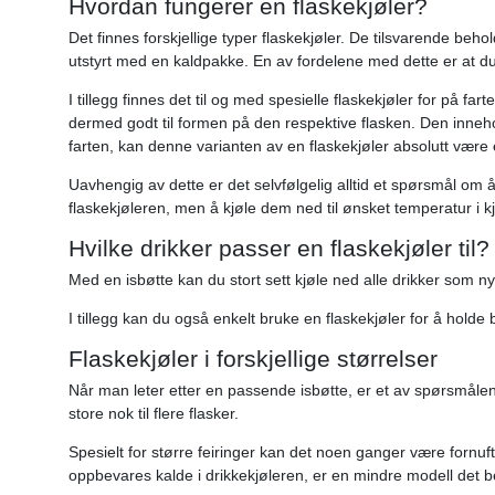
Hvordan fungerer en flaskekjøler?
Det finnes forskjellige typer flaskekjøler. De tilsvarende beho
utstyrt med en kaldpakke. En av fordelene med dette er at du 
I tillegg finnes det til og med spesielle flaskekjøler for på fa
dermed godt til formen på den respektive flasken. Den innehol
farten, kan denne varianten av en flaskekjøler absolutt være e
Uavhengig av dette er det selvfølgelig alltid et spørsmål om å
flaskekjøleren, men å kjøle dem ned til ønsket temperatur i k
Hvilke drikker passer en flaskekjøler til?
Med en isbøtte kan du stort sett kjøle ned alle drikker som 
I tillegg kan du også enkelt bruke en flaskekjøler for å holde
Flaskekjøler i forskjellige størrelser
Når man leter etter en passende isbøtte, er et av spørsmålen
store nok til flere flasker.
Spesielt for større feiringer kan det noen ganger være fornuft
oppbevares kalde i drikkekjøleren, er en mindre modell det b