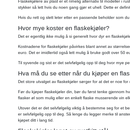
Flaskekjølere av plast er et rimelig alternativ til modeller i rus
stykker så lett hvis du noen gang gjør et uhell. Dette er definiti
Hvis du rett og slett leter etter en passende beholder som du k
Hvor mye koster en flaskekjøler?
Det er egentlig ikke mulig å si generelt hvor dyr en flaskekjøle
Kostnadene for flaskekjøler påvirkes blant annet av størrelse
euro. Det er imidlertid også lett mulig å bruke godt over 50 e
Til syvende og sist er det selvfølgelig opp til deg hvor mye p
Hva må du se etter når du kjøper en fla
Det store utvalget av flaskekjøler sørger for at det er noe fo
Før du kjøper flaskekjøler din, bør du først tenke gjennom hvi
flasker øl som mulig eller en enkelt flaske musserende vin ell
Utover det er det selvfølgelig viktig å bestemme seg for et b
er selvfølgelig opp til deg. Så lenge du legger merke til ansten
kjøpet ditt i lang tid.