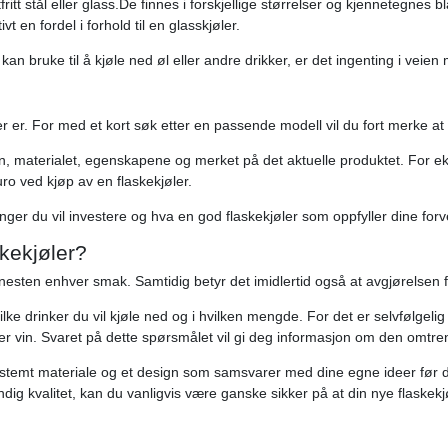
tfritt stål eller glass.De finnes i forskjellige størrelser og kjennetegnes 
vt en fordel i forhold til en glasskjøler.
an bruke til å kjøle ned øl eller andre drikker, er det ingenting i veien
r er. For med et kort søk etter en passende modell vil du fort merke at det
n, materialet, egenskapene og merket på det aktuelle produktet. For ekse
uro ved kjøp av en flaskekjøler.
enger du vil investere og hva en god flaskekjøler som oppfyller dine forv
skekjøler?
r nesten enhver smak. Samtidig betyr det imidlertid også at avgjørelsen f
lke drinker du vil kjøle ned og i hvilken mengde. For det er selvfølgelig
er vin. Svaret på dette spørsmålet vil gi deg informasjon om den omtrent
estemt materiale og et design som samsvarer med dine egne ideer før du k
dig kvalitet, kan du vanligvis være ganske sikker på at din nye flaskekjøl