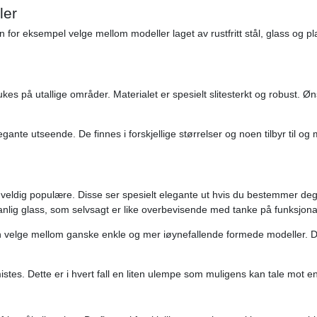
ler
an for eksempel velge mellom modeller laget av rustfritt stål, glass og pl
rukes på utallige områder. Materialet er spesielt slitesterkt og robust. Ø
legante utseende. De finnes i forskjellige størrelser og noen tilbyr til 
gså veldig populære. Disse ser spesielt elegante ut hvis du bestemmer deg
vanlig glass, som selvsagt er like overbevisende med tanke på funksjonal
kan velge mellom ganske enkle og mer iøynefallende formede modeller. Du
stes. Dette er i hvert fall en liten ulempe som muligens kan tale mot e