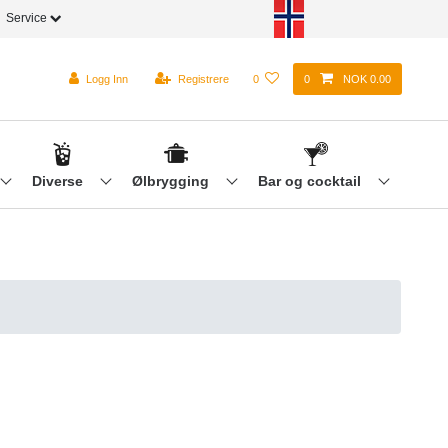
Service
Logg Inn
Registrere
0
0
NOK 0.00
Diverse
Ølbrygging
Bar og cocktail