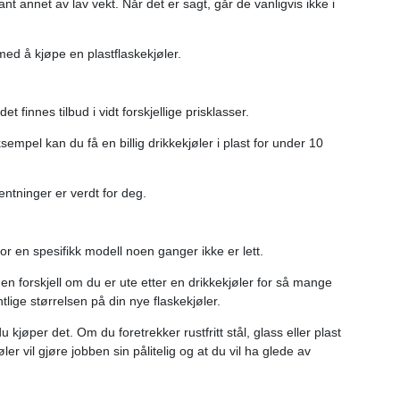
blant annet av lav vekt. Når det er sagt, går de vanligvis ikke i
 med å kjøpe en plastflaskekjøler.
 finnes tilbud i vidt forskjellige prisklasser.
mpel kan du få en billig drikkekjøler i plast for under 10
entninger er verdt for deg.
or en spesifikk modell noen ganger ikke er lett.
 en forskjell om du er ute etter en drikkekjøler for så mange
lige størrelsen på din nye flaskekjøler.
jøper det. Om du foretrekker rustfritt stål, glass eller plast
er vil gjøre jobben sin pålitelig og at du vil ha glede av