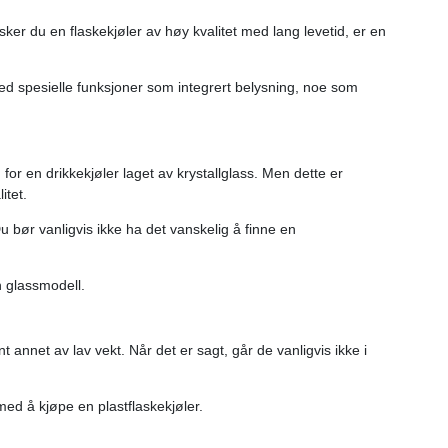
nsker du en flaskekjøler av høy kvalitet med lang levetid, er en
g med spesielle funksjoner som integrert belysning, noe som
 for en drikkekjøler laget av krystallglass. Men dette er
itet.
 bør vanligvis ikke ha det vanskelig å finne en
n glassmodell.
ant annet av lav vekt. Når det er sagt, går de vanligvis ikke i
 med å kjøpe en plastflaskekjøler.