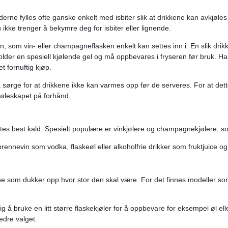
lderne fylles ofte ganske enkelt med isbiter slik at drikkene kan avkjøle
ikke trenger å bekymre deg for isbiter eller lignende.
rten, som vin- eller champagneflasken enkelt kan settes inn i. En slik drik
der en spesiell kjølende gel og må oppbevares i fryseren før bruk. Har 
t fornuftig kjøp.
 sørge for at drikkene ikke kan varmes opp før de serveres. For at dette 
jøleskapet på forhånd.
nytes best kald. Spesielt populære er vinkjølere og champagnekjølere, 
 brennevin som vodka, flaskeøl eller alkoholfrie drikker som fruktjuice og
e som dukker opp hvor stor den skal være. For det finnes modeller som 
ig å bruke en litt større flaskekjøler for å oppbevare for eksempel øl ell
edre valget.