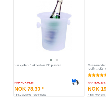
Vin kjøler / Sektkühler PP plasten
Musserende v
rustfritt stål
RRP NOK 98.38
RRP NOK 208.
NOK 78.30 *
NOK 19
*
Inkl. MVA
eks.
forsendelse
*
Inkl. MVA
eks