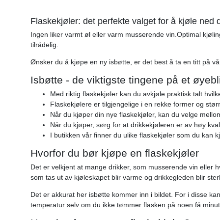
Flaskekjøler: det perfekte valget for å kjøle ned
Ingen liker varmt øl eller varm musserende vin.Optimal kjølin
tilrådelig.
Ønsker du å kjøpe en ny isbøtte, er det best å ta en titt på vå
Isbøtte - de viktigste tingene på et øyebl
Med riktig flaskekjøler kan du avkjøle praktisk talt hvil
Flaskekjølere er tilgjengelige i en rekke former og stø
Når du kjøper din nye flaskekjøler, kan du velge mellom 
Når du kjøper, sørg for at drikkekjøleren er av høy kvali
I butikken vår finner du ulike flaskekjøler som du kan 
Hvorfor du bør kjøpe en flaskekjøler
Det er velkjent at mange drikker, som musserende vin eller hv
som tas ut av kjøleskapet blir varme og drikkegleden blir ster
Det er akkurat her isbøtte kommer inn i bildet. For i disse k
temperatur selv om du ikke tømmer flasken på noen få minut