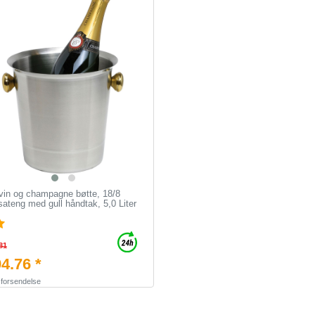
in og champagne bøtte, 18/8
, sateng med gull håndtak, 5,0 Liter
81
4.76 *
.
forsendelse