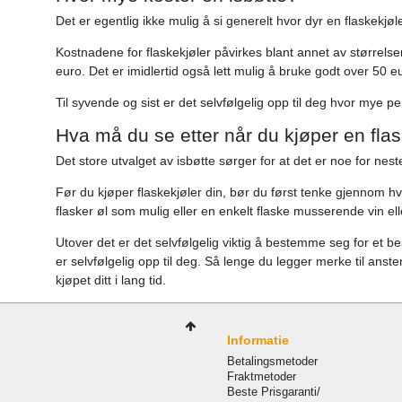
Det er egentlig ikke mulig å si generelt hvor dyr en flaskekjøle
Kostnadene for flaskekjøler påvirkes blant annet av størrelse
euro. Det er imidlertid også lett mulig å bruke godt over 50 e
Til syvende og sist er det selvfølgelig opp til deg hvor mye p
Hva må du se etter når du kjøper en fla
Det store utvalget av isbøtte sørger for at det er noe for nes
Før du kjøper flaskekjøler din, bør du først tenke gjennom hvi
flasker øl som mulig eller en enkelt flaske musserende vin ell
Utover det er det selvfølgelig viktig å bestemme seg for et b
er selvfølgelig opp til deg. Så lenge du legger merke til ansten
kjøpet ditt i lang tid.
Informatie
Betalingsmetoder
Fraktmetoder
Beste Prisgaranti/