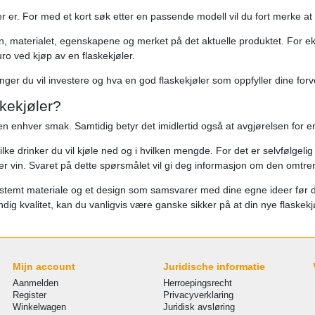
r er. For med et kort søk etter en passende modell vil du fort merke at det
n, materialet, egenskapene og merket på det aktuelle produktet. For ekse
uro ved kjøp av en flaskekjøler.
enger du vil investere og hva en god flaskekjøler som oppfyller dine forv
skekjøler?
ten enhver smak. Samtidig betyr det imidlertid også at avgjørelsen for e
lke drinker du vil kjøle ned og i hvilken mengde. For det er selvfølgelig
er vin. Svaret på dette spørsmålet vil gi deg informasjon om den omtrent
estemt materiale og et design som samsvarer med dine egne ideer før du k
dig kvalitet, kan du vanligvis være ganske sikker på at din nye flaskekjøl
Mijn account
Juridische informatie
Aanmelden
Herroepingsrecht
Register
Privacyverklaring
Winkelwagen
Juridisk avsløring