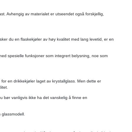
ast. Avhengig av materialet er utseendet også forskjellig,
nsker du en flaskekjøler av høy kvalitet med lang levetid, er en
og med spesielle funksjoner som integrert belysning, noe som
 for en drikkekjøler laget av krystallglass. Men dette er
itet.
 bør vanligvis ikke ha det vanskelig å finne en
n glassmodell.