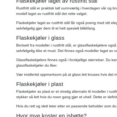
Flaskekjøler laget av rustfritt stål
Rustfritt stål er praktisk talt uunnværlig i hverdagen vår og b
modell laget av rustfritt stål det rette valget.
Flaskekjøler laget av rustfritt stål får også poeng med sitt el
selvfølgelig gjør dem til et helt spesielt blikkfang.
Flaskekjøler i glass
Bortsett fra modeller i rustfritt stål, er glassflaskekjølere o
selvfølgelig ikke et must. Det finnes også modeller laget av 
Glassflaskekjølere finnes også i forskjellige størrelser. Du 
glassflaskekjøler du liker.
Vær imidlertid oppmerksom på at glass lett knuses hvis det mi
Flaskekjøler i plast
Flaskekjøler av plast er et rimelig alternativ til modeller i rust
stykker så lett hvis du noen gang gjør et uhell. Dette er definiti
Hvis du rett og slett leter etter en passende beholder som du k
Hvor mye koster en isbøtte?