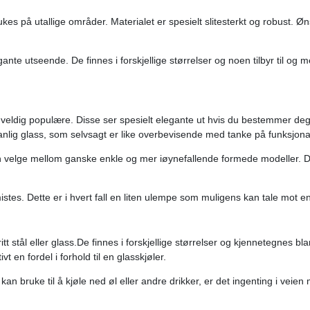
rukes på utallige områder. Materialet er spesielt slitesterkt og robust. Ø
egante utseende. De finnes i forskjellige størrelser og noen tilbyr til o
gså veldig populære. Disse ser spesielt elegante ut hvis du bestemmer deg
vanlig glass, som selvsagt er like overbevisende med tanke på funksjonal
kan velge mellom ganske enkle og mer iøynefallende formede modeller. Du
stes. Dette er i hvert fall en liten ulempe som muligens kan tale mot e
fritt stål eller glass.De finnes i forskjellige størrelser og kjennetegnes bl
vt en fordel i forhold til en glasskjøler.
an bruke til å kjøle ned øl eller andre drikker, er det ingenting i veien