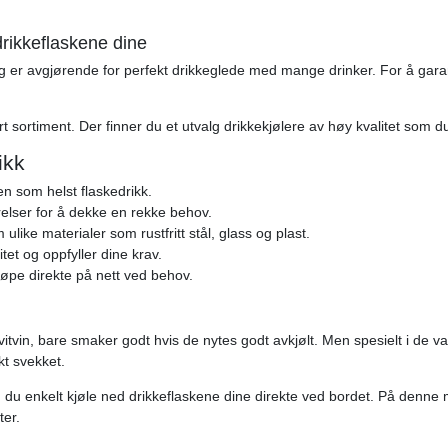
 drikkeflaskene dine
g er avgjørende for perfekt drikkeglede med mange drinker. For å garant
rt sortiment. Der finner du et utvalg drikkekjølere av høy kvalitet som du 
ikk
ken som helst flaskedrikk.
rrelser for å dekke en rekke behov.
ulike materialer som rustfritt stål, glass og plast.
tet og oppfyller dine krav.
kjøpe direkte på nett ved behov.
itvin, bare smaker godt hvis de nytes godt avkjølt. Men spesielt i de v
kt svekket.
an du enkelt kjøle ned drikkeflaskene dine direkte ved bordet. På denne 
ter.