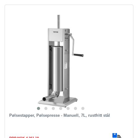
Pølsestapper, Pølsepresse - Manuell, 7L, rustfritt stål
RRP NOK 4,361.19