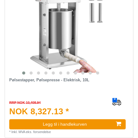
Pølsestapper, Pølsepresse - Elektrisk, 10L
RRP NOK 10,408.94
NOK 8,327.13 *
Legg til i handlekurven
*
Inkl. MVA
eks.
forsendelse