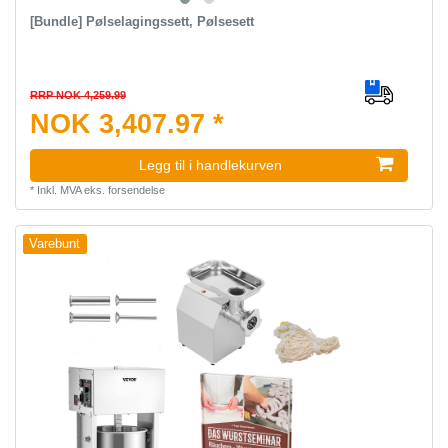
[Bundle] Pølselagingssett, Pølsesett
RRP NOK 4,259.99
NOK 3,407.97 *
Legg til i handlekurven
*
Inkl. MVA
eks.
forsendelse
Varebunt