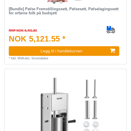
[Bundle] Pølse Fremstillingssett, Pølsesett, Pølselagingssett
for erfarne folk på budsjett
RRP NOK 6,401.93
NOK 5,121.55 *
Legg til i handlekurven
*
Inkl. MVA
eks.
forsendelse