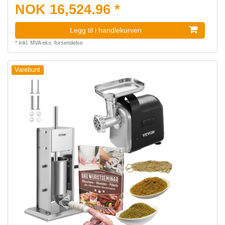
NOK 16,524.96 *
Legg til i handlekurven
*
Inkl. MVA
eks.
forsendelse
Varebunt