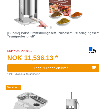
[Bundle] Pølse Fremstillingssett, Pølsesett, Pølselagingssett
"semiprofesjonelt"
RRP NOK 14,420.16
NOK 11,536.13 *
Legg til i handlekurven
*
Inkl. MVA
eks.
forsendelse
Varebunt