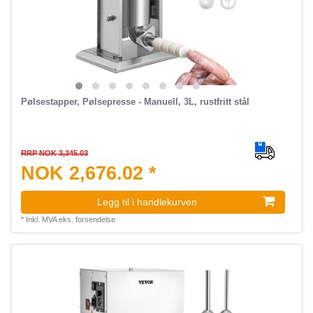
Pølsestapper, Pølsepresse - Manuell, 3L, rustfritt stål
RRP NOK 3,345.03
NOK 2,676.02 *
Legg til i handlekurven
*
Inkl. MVA
eks.
forsendelse