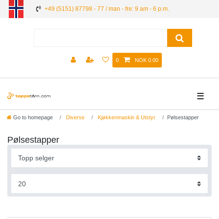
+49 (5151) 87798 - 77 / man - fre: 9 am - 6 p.m.
0
NOK 0.00
☰
Go to homepage
Diverse
Kjøkkenmaskin & Utstyr
Pølsestapper
Pølsestapper