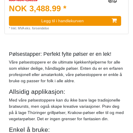
NOK 3,488.99 *
Legg til i handlekurven
*
Inkl. MVA
eks.
forsendelse
Pølsestapper: Perfekt fylte pølser er en lek!
Våre pølsestoppere er de ultimate kjøkkenhjelperne for alle
som elsker deilige, håndlagde pølser. Enten du er en erfaren
profesjonell eller amatørkokk, våre pølsestoppere er enkle å
bruke og passer for folk i alle aldre.
Allsidig applikasjon:
Med våre pølsestoppere kan du ikke bare lage tradisjonelle
bratwursts, men også skape kreative variasjoner. Prøv deg
på å lage Thüringer grillpølser, Krakow-pølser eller til og med
vegetarpølser. Det er ingen grenser for fantasien din.
Enkel å bruke: