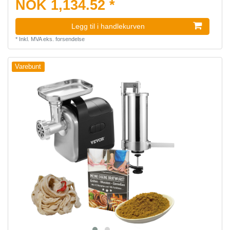
NOK 1,134.52 *
Legg til i handlekurven
*
Inkl. MVA
eks.
forsendelse
Varebunt