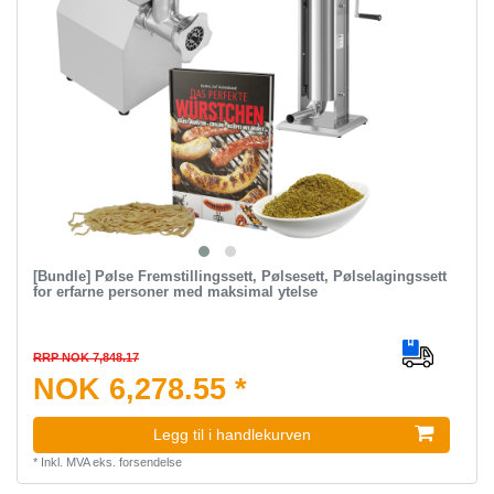
[Bundle] Pølse Fremstillingssett, Pølsesett, Pølselagingssett
for erfarne personer med maksimal ytelse
RRP NOK 7,848.17
NOK 6,278.55 *
Legg til i handlekurven
*
Inkl. MVA
eks.
forsendelse