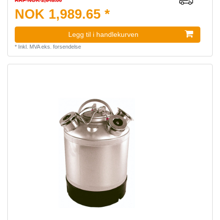
RRP NOK 2,645.00
NOK 1,989.65 *
Legg til i handlekurven
*
Inkl. MVA
eks.
forsendelse