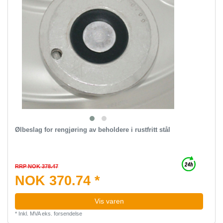
Ølbeslag for rengjøring av beholdere i rustfritt stål
RRP NOK 378.47
NOK 370.74 *
Vis varen
*
Inkl. MVA
eks.
forsendelse