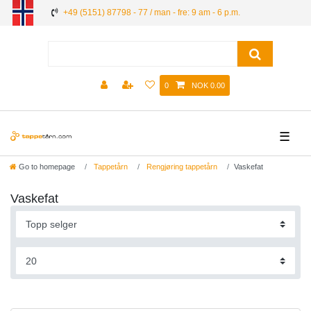
+49 (5151) 87798 - 77 / man - fre: 9 am - 6 p.m.
0
NOK 0.00
☰
Go to homepage
Tappetårn
Rengjøring tappetårn
Vaskefat
Vaskefat