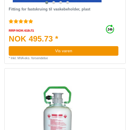
Fitting for fastskruing til vaskebeholder, plast
RRP NOK 619.71
NOK 495.73 *
Vis varen
*
Inkl. MVA
eks.
forsendelse