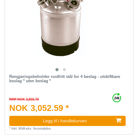
Rengjøringsbeholder rustfritt stål for 4 beslag - utskiftbare
beslag * uten beslag *
RRP NOK 3,815.76
NOK 3,052.59 *
Legg til i handlekurven
*
Inkl. MVA
eks.
forsendelse