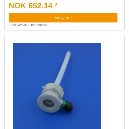
NOK 652.14 *
Vis varen
*
Inkl. MVA
eks.
forsendelse