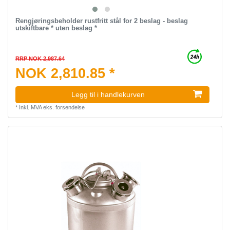
Rengjøringsbeholder rustfritt stål for 2 beslag - beslag
utskiftbare * uten beslag *
RRP NOK 2,987.64
NOK 2,810.85 *
Legg til i handlekurven
*
Inkl. MVA
eks.
forsendelse