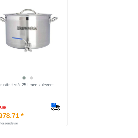
ustfritt stål 25 l med kuleventil
7.99
78.71 *
.
forsendelse