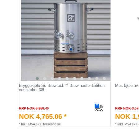
Bryggekjele Ss Brewtech™ Brewmaster Edition
Mos kjele av r
vannkoker 38L
RRP NOK 5,956.40
RRP NOK 3,07
NOK 4,765.06 *
NOK 1,9
*
Inkl. MVA
eks.
forsendelse
*
Inkl. MVA
eks