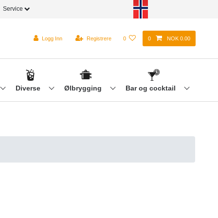
Service
Logg Inn
Registrere
0
0
NOK 0.00
Diverse
Ølbrygging
Bar og cocktail