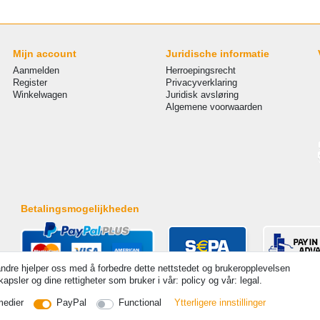
Mijn account
Juridische informatie
Aanmelden
Herroepingsrecht
Register
Privacyverklaring
Winkelwagen
Juridisk avsløring
Algemene voorwaarden
Betalingsmogelijkheden
andre hjelper oss med å forbedre dette nettstedet og brukeropplevelsen
psler og dine rettigheter som bruker i vår: policy og vår: legal.
 Alle rechten voorbehouden. Prijzen zijn inclusief wettelijk verplicht 19% btw Basisprijzen zie artikeldetail | 
medier
PayPal
Functional
Ytterligere innstillinger