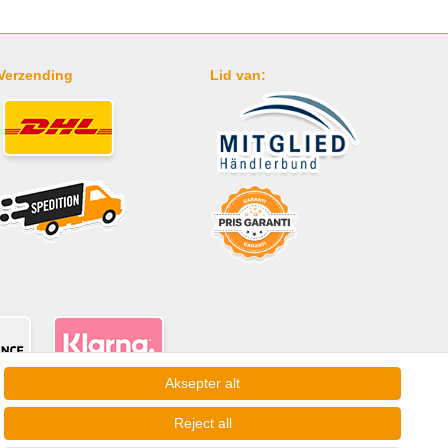
Verzending
Lid van:
Aksepter alt
* Geldt voor leveringen in Nederland!
Reject all
Ta kontakt 
Withdraw from contract here