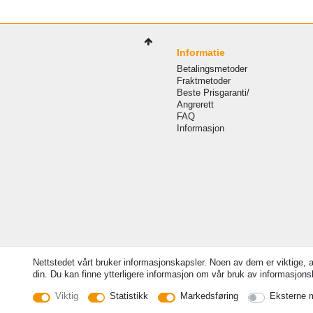
Informatie
Betalingsmetoder
Fraktmetoder
Beste Prisgaranti/
Angrerett
FAQ
Informasjon
Nettstedet vårt bruker informasjonskapsler. Noen av dem er viktige, 
din. Du kan finne ytterligere informasjon om vår bruk av informasjonska
© Copyright 2026 | Alle rettigheter forbeholdt. -
Viktig
Statistikk
Markedsføring
Eksterne 