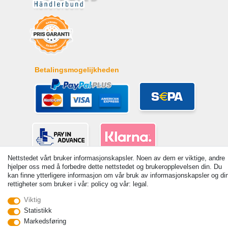
Betalingsmogelijkheden
Nettstedet vårt bruker informasjonskapsler. Noen av dem er viktige, andre
hjelper oss med å forbedre dette nettstedet og brukeropplevelsen din. Du
© Copyright 2026 | Alle rettigheter forbeholdt. - Alle rechten voorbehouden. Prijzen zijn
kan finne ytterligere informasjon om vår bruk av informasjonskapsler og di
inclusief wettelijk verplicht 19% btw Basisprijzen zie artikeldetail | * Geldt voor leveringen in
rettigheter som bruker i vår: policy og vår: legal.
Nederland!
Viktig
Ta kontakt med
Withdraw from contract here
Statistikk
Markedsføring