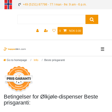
+49 (5151) 87798 - 77 / man - fre: 9 am - 6 p.m.
0
NOK 0.00
☰
Go to homepage
Info
Beste prisgaranti
Betingelser for Ølkjøle-dispenser Beste
prisgaranti: