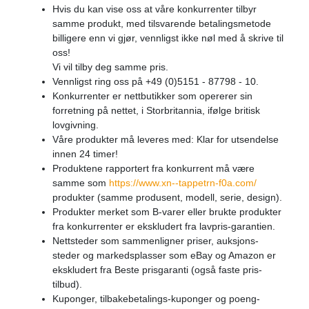
Hvis du kan vise oss at våre konkurrenter tilbyr
samme produkt, med tilsvarende betalingsmetode
billigere enn vi gjør, vennligst ikke nøl med å skrive til
oss!
Vi vil tilby deg samme pris.
Vennligst ring oss på +49 (0)5151 - 87798 - 10.
Konkurrenter er nettbutikker som opererer sin
forretning på nettet, i Storbritannia, ifølge britisk
lovgivning.
Våre produkter må leveres med: Klar for utsendelse
innen 24 timer!
Produktene rapportert fra konkurrent må være
samme som
https://www.xn--tappetrn-f0a.com/
produkter (samme produsent, modell, serie, design).
Produkter merket som B-varer eller brukte produkter
fra konkurrenter er ekskludert fra lavpris-garantien.
Nettsteder som sammenligner priser, auksjons-
steder og markedsplasser som eBay og Amazon er
ekskludert fra Beste prisgaranti (også faste pris-
tilbud).
Kuponger, tilbakebetalings-kuponger og poeng-