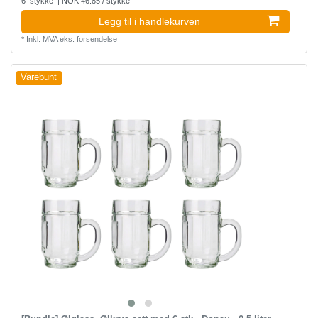
6
stykke
| NOK 46.85 / stykke
Legg til i handlekurven
*
Inkl. MVA
eks.
forsendelse
Varebunt