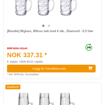
[Bundle] Ølglass, Ølkrus sett med 6 stk., Diamond - 0,5 liter
RRP NOK 421.64
NOK 337.31 *
6
stykke
| NOK 56.22 / stykke
Legg til i handlekurven
*
Inkl. MVA
eks.
forsendelse
Varebunt