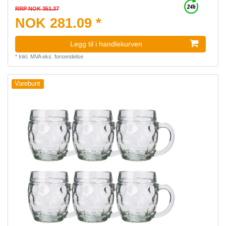
RRP NOK 351.37
NOK 281.09 *
Legg til i handlekurven
*
Inkl. MVA
eks.
forsendelse
Varebunt