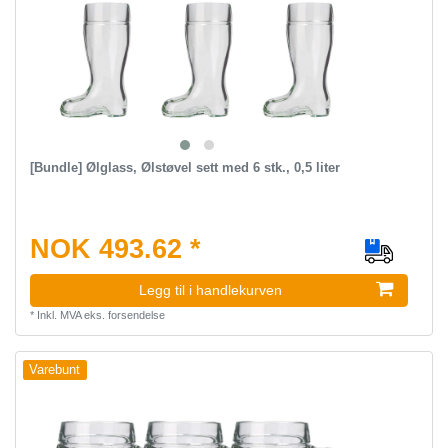
[Bundle] Ølglass, Ølstøvel sett med 6 stk., 0,5 liter
NOK 493.62 *
Legg til i handlekurven
*
Inkl. MVA
eks.
forsendelse
Varebunt