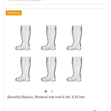
Varebunt
[Bundle] Ølglass, Ølstøvel sett med 6 stk. 0,25 liter