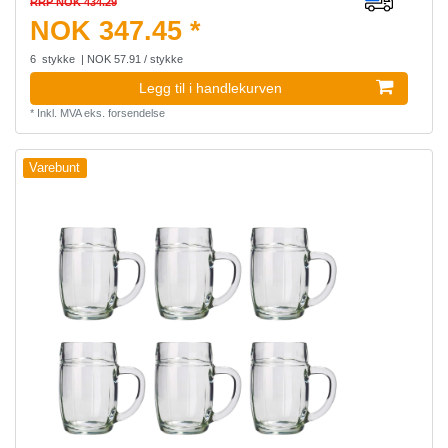
RRP NOK 434.29
NOK 347.45 *
6
stykke
| NOK 57.91 / stykke
Legg til i handlekurven
*
Inkl. MVA
eks.
forsendelse
Varebunt