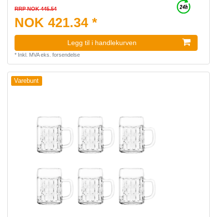
RRP NOK 445.54
NOK 421.34 *
Legg til i handlekurven
*
Inkl. MVA
eks.
forsendelse
Varebunt