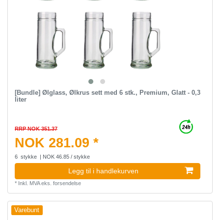
[Bundle] Ølglass, Ølkrus sett med 6 stk., Premium, Glatt - 0,3
liter
RRP NOK 351.37
NOK 281.09 *
6
stykke
| NOK 46.85 / stykke
Legg til i handlekurven
*
Inkl. MVA
eks.
forsendelse
Varebunt