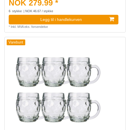
NOK 279.99 *
6
stykke
| NOK 46.67 / stykke
Legg til i handlekurven
*
Inkl. MVA
eks.
forsendelse
Varebunt