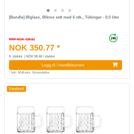
[Bundle] Ølglass, Ølkrus sett med 6 stk., Tübinger - 0,5 liter
RRP NOK 438.51
NOK 350.77 *
6
stykke
| NOK 58.46 / stykke
Legg til i handlekurven
*
Inkl. MVA
eks.
forsendelse
Varebunt