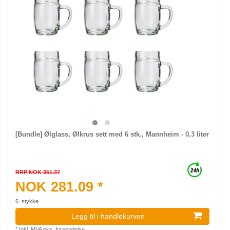
[Bundle] Ølglass, Ølkrus sett med 6 stk., Mannheim - 0,3 liter
RRP NOK 351.37
NOK 281.09 *
6
stykke
Legg til i handlekurven
*
Inkl. MVA
eks.
forsendelse