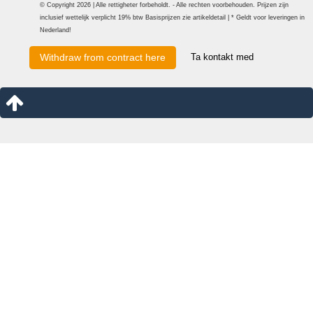
© Copyright 2026 | Alle rettigheter forbeholdt. - Alle rechten voorbehouden. Prijzen zijn
inclusief wettelijk verplicht 19% btw Basisprijzen zie artikeldetail | * Geldt voor leveringen in
Nederland!
Ta kontakt med
Withdraw from contract here