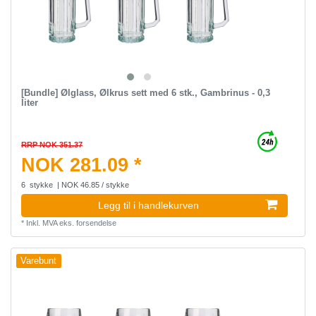
[Bundle] Ølglass, Ølkrus sett med 6 stk., Gambrinus - 0,3
liter
RRP NOK 351.37
NOK 281.09 *
6
stykke
| NOK 46.85 / stykke
Legg til i handlekurven
*
Inkl. MVA
eks.
forsendelse
Varebunt