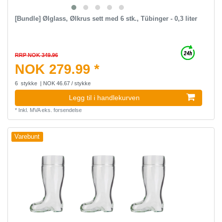
[Bundle] Ølglass, Ølkrus sett med 6 stk., Tübinger - 0,3 liter
RRP NOK 349.96
NOK 279.99 *
6
stykke
| NOK 46.67 / stykke
Legg til i handlekurven
*
Inkl. MVA
eks.
forsendelse
Varebunt