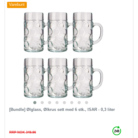
Varebunt
[Bundle] Ølglass, Ølkrus sett med 6 stk., ISAR - 0,3 liter
RRP NOK 349.96