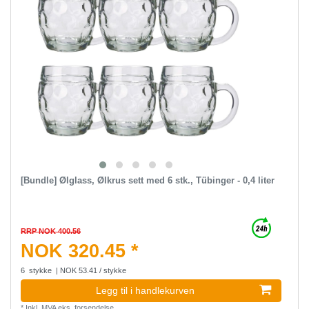
[Bundle] Ølglass, Ølkrus sett med 6 stk., Tübinger - 0,4 liter
RRP NOK 400.56
NOK 320.45 *
6
stykke
| NOK 53.41 / stykke
Legg til i handlekurven
*
Inkl. MVA
eks.
forsendelse