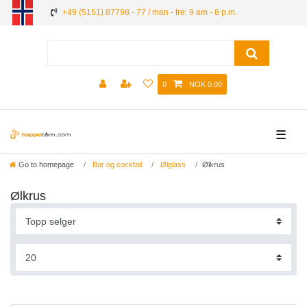
+49 (5151) 87798 - 77 / man - fre: 9 am - 6 p.m.
0
NOK 0.00
☰
Go to homepage
Bar og cocktail
Ølglass
Ølkrus
Ølkrus