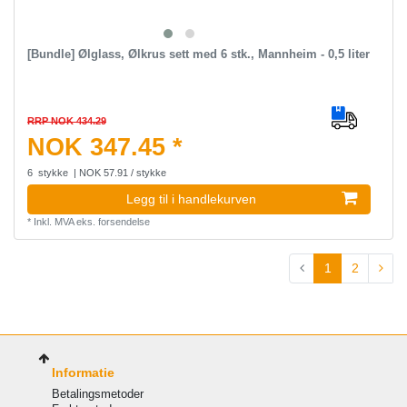
[Bundle] Ølglass, Ølkrus sett med 6 stk., Mannheim - 0,5 liter
RRP NOK 434.29
NOK 347.45 *
6
stykke
| NOK 57.91 / stykke
Legg til i handlekurven
*
Inkl. MVA
eks.
forsendelse
1
2
Informatie
Betalingsmetoder