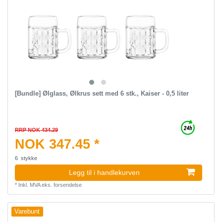
[Bundle] Ølglass, Ølkrus sett med 6 stk., Kaiser - 0,5 liter
RRP NOK 434.29
NOK 347.45 *
6
stykke
Legg til i handlekurven
*
Inkl. MVA
eks.
forsendelse
Varebunt