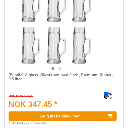
[Bundle] Ølglass, Ølkrus sett med 6 stk., Premium, Ribbet -
0,5 liter
RRP NOK 434.29
NOK 347.45 *
Legg til i handlekurven
*
Inkl. MVA
eks.
forsendelse