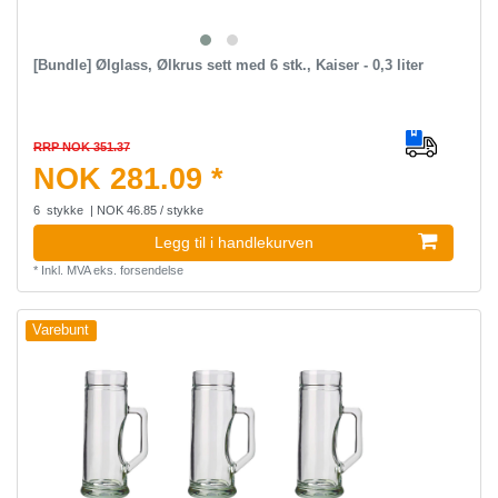
[Bundle] Ølglass, Ølkrus sett med 6 stk., Kaiser - 0,3 liter
RRP NOK 351.37
NOK 281.09 *
6
stykke
| NOK 46.85 / stykke
Legg til i handlekurven
*
Inkl. MVA
eks.
forsendelse
Varebunt