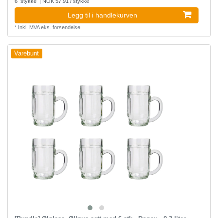
6
stykke
| NOK 57.91 / stykke
Legg til i handlekurven
*
Inkl. MVA
eks.
forsendelse
Varebunt