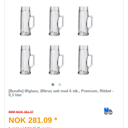
[Bundle] Ølglass, Ølkrus sett med 6 stk., Premium, Ribbet -
0,3 liter
RRP NOK 351.37
NOK 281.09 *