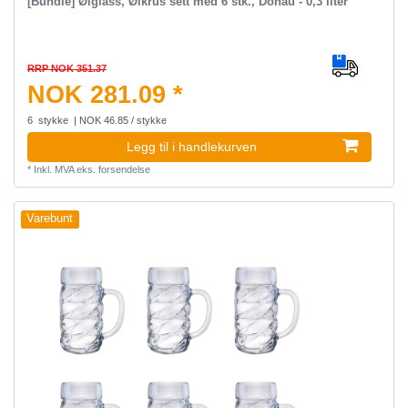
[Bundle] Ølglass, Ølkrus sett med 6 stk., Donau - 0,3 liter
RRP NOK 351.37
NOK 281.09 *
6
stykke
| NOK 46.85 / stykke
Legg til i handlekurven
*
Inkl. MVA
eks.
forsendelse
Varebunt