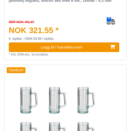
[Bundle] Ølglass, Ølkrus sett med 6 stk., Donau - 0,5 liter
RRP NOK 401.97
NOK 321.55 *
6
stykke
| NOK 53.59 / stykke
Legg til i handlekurven
*
Inkl. MVA
eks.
forsendelse
Varebunt