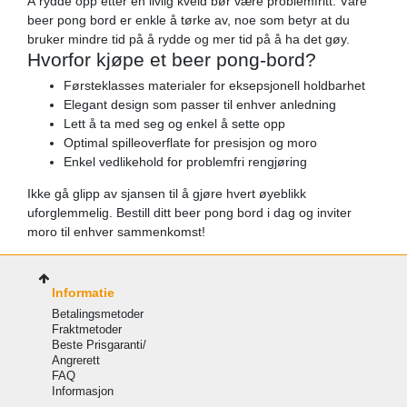
Å rydde opp etter en livlig kveld bør være problemfritt. Våre
beer pong bord er enkle å tørke av, noe som betyr at du
bruker mindre tid på å rydde og mer tid på å ha det gøy.
Hvorfor kjøpe et beer pong-bord?
Førsteklasses materialer for eksepsjonell holdbarhet
Elegant design som passer til enhver anledning
Lett å ta med seg og enkel å sette opp
Optimal spilleoverflate for presisjon og moro
Enkel vedlikehold for problemfri rengjøring
Ikke gå glipp av sjansen til å gjøre hvert øyeblikk
uforglemmelig. Bestill ditt beer pong bord i dag og inviter
moro til enhver sammenkomst!
Informatie
Betalingsmetoder
Fraktmetoder
Beste Prisgaranti/
Angrerett
FAQ
Informasjon