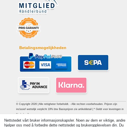
Betalingsmogelijkheden
© Copyright 2026 | Alle rettigheter forbeholdt. - Alle rechten voorbehouden. Prijzen zijn
inclusief wettelijk verplicht 19% btw Basisprijzen zie artikeldetail | * Geldt voor leveringen in
Nederland!
Nettstedet vårt bruker informasjonskapsler. Noen av dem er viktige, andre
hjelper oss med å forbedre dette nettstedet og brukeropplevelsen din. Du
Ta kontakt med
Withdraw from contract here