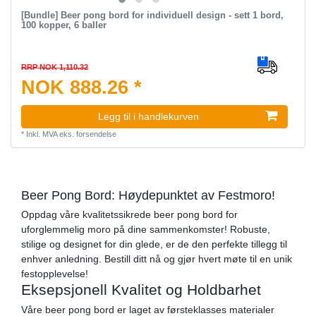
[Bundle] Beer pong bord for individuell design - sett 1 bord,
100 kopper, 6 baller
RRP NOK 1,110.32
NOK 888.26 *
Legg til i handlekurven
*
Inkl. MVA
eks.
forsendelse
Beer Pong Bord: Høydepunktet av Festmoro!
Oppdag våre kvalitetssikrede beer pong bord for
uforglemmelig moro på dine sammenkomster! Robuste,
stilige og designet for din glede, er de den perfekte tillegg til
enhver anledning. Bestill ditt nå og gjør hvert møte til en unik
festopplevelse!
Eksepsjonell Kvalitet og Holdbarhet
Våre beer pong bord er laget av førsteklasses materialer