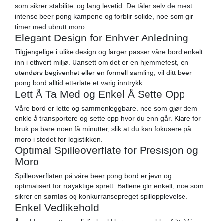
som sikrer stabilitet og lang levetid. De tåler selv de mest
intense beer pong kampene og forblir solide, noe som gir
timer med ubrutt moro.
Elegant Design for Enhver Anledning
Tilgjengelige i ulike design og farger passer våre bord enkelt
inn i ethvert miljø. Uansett om det er en hjemmefest, en
utendørs begivenhet eller en formell samling, vil ditt beer
pong bord alltid etterlate et varig inntrykk.
Lett Å Ta Med og Enkel Å Sette Opp
Våre bord er lette og sammenleggbare, noe som gjør dem
enkle å transportere og sette opp hvor du enn går. Klare for
bruk på bare noen få minutter, slik at du kan fokusere på
moro i stedet for logistikken.
Optimal Spilleoverflate for Presisjon og
Moro
Spilleoverflaten på våre beer pong bord er jevn og
optimalisert for nøyaktige sprett. Ballene glir enkelt, noe som
sikrer en sømløs og konkurransepreget spillopplevelse.
Enkel Vedlikehold