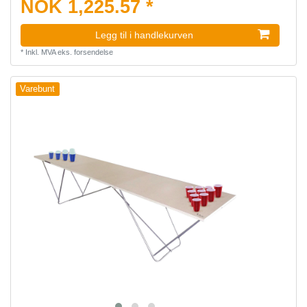
NOK 1,225.57 *
Legg til i handlekurven
*
Inkl. MVA
eks.
forsendelse
Varebunt