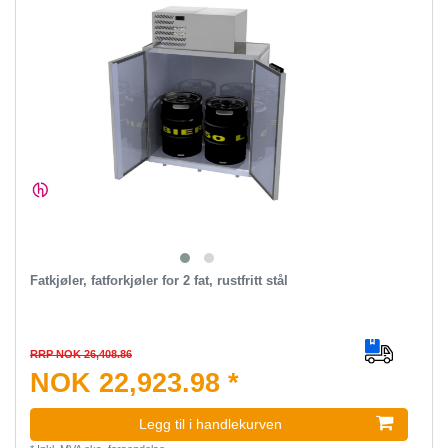
Fatkjøler, fatforkjøler for 2 fat, rustfritt stål
RRP NOK 26,408.86
NOK 22,923.98 *
Legg til i handlekurven