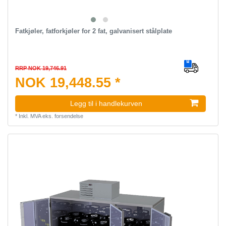
Fatkjøler, fatforkjøler for 2 fat, galvanisert stålplate
RRP NOK 19,746.91
NOK 19,448.55 *
Legg til i handlekurven
*
Inkl. MVA
eks.
forsendelse