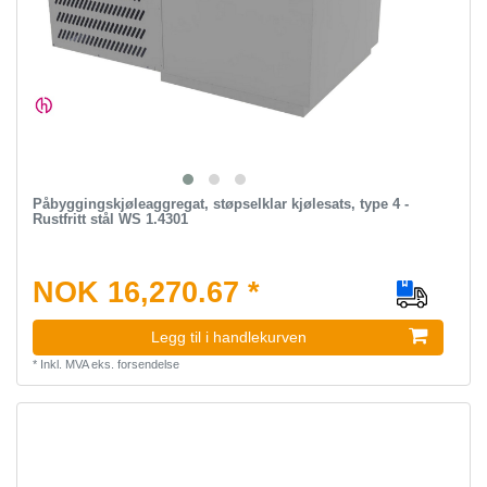
Påbyggingskjøleaggregat, støpselklar kjølesats, type 4 -
Rustfritt stål WS 1.4301
NOK 16,270.67 *
Legg til i handlekurven
*
Inkl. MVA
eks.
forsendelse