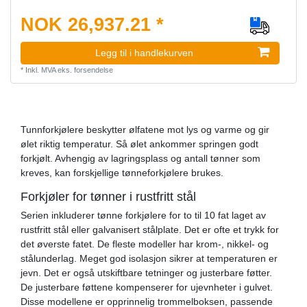
NOK 26,937.21 *
Legg til i handlekurven
*
Inkl. MVA
eks.
forsendelse
Tunnforkjølere beskytter ølfatene mot lys og varme og gir
ølet riktig temperatur. Så ølet ankommer springen godt
forkjølt. Avhengig av lagringsplass og antall tønner som
kreves, kan forskjellige tønneforkjølere brukes.
Forkjøler for tønner i rustfritt stål
Serien inkluderer tønne forkjølere for to til 10 fat laget av
rustfritt stål eller galvanisert stålplate. Det er ofte et trykk for
det øverste fatet. De fleste modeller har krom-, nikkel- og
stålunderlag. Meget god isolasjon sikrer at temperaturen er
jevn. Det er også utskiftbare tetninger og justerbare føtter.
De justerbare føttene kompenserer for ujevnheter i gulvet.
Disse modellene er opprinnelig trommelboksen, passende