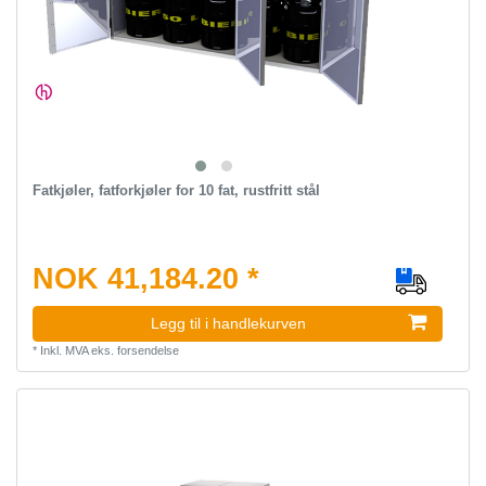
Fatkjøler, fatforkjøler for 10 fat, rustfritt stål
NOK 41,184.20 *
Legg til i handlekurven
*
Inkl. MVA
eks.
forsendelse