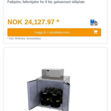
Fatkjøler, fatforkjøler for 6 fat, galvanisert stålplate
NOK 24,127.97 *
Legg til i handlekurven
*
Inkl. MVA
eks.
forsendelse