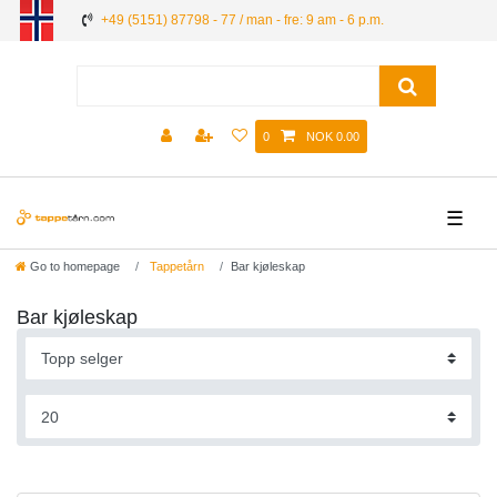
+49 (5151) 87798 - 77 / man - fre: 9 am - 6 p.m.
0
NOK 0.00
☰
Go to homepage
Tappetårn
Bar kjøleskap
Bar kjøleskap