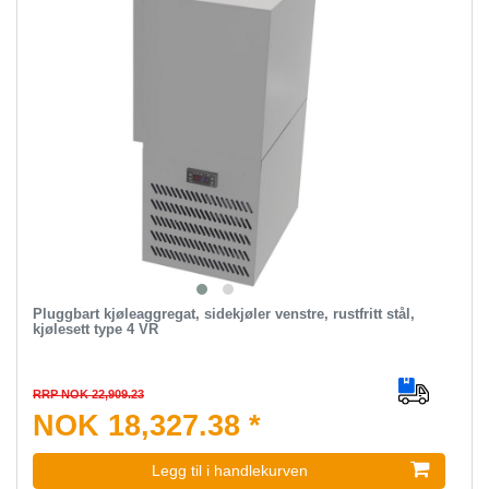
Pluggbart kjøleaggregat, sidekjøler venstre, rustfritt stål,
kjølesett type 4 VR
RRP NOK 22,909.23
NOK 18,327.38 *
Legg til i handlekurven