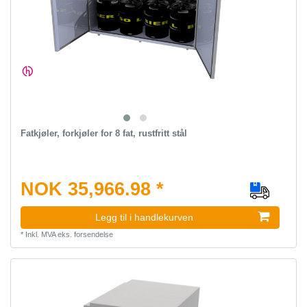
Fatkjøler, forkjøler for 8 fat, rustfritt stål
NOK 35,966.98 *
Legg til i handlekurven
*
Inkl. MVA
eks.
forsendelse