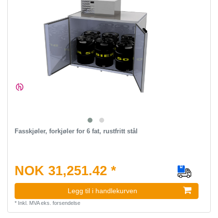
Fasskjøler, forkjøler for 6 fat, rustfritt stål
NOK 31,251.42 *
Legg til i handlekurven
*
Inkl. MVA
eks.
forsendelse