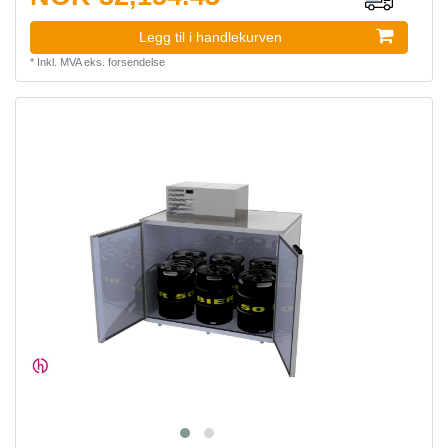
Legg til i handlekurven
*
Inkl. MVA
eks.
forsendelse