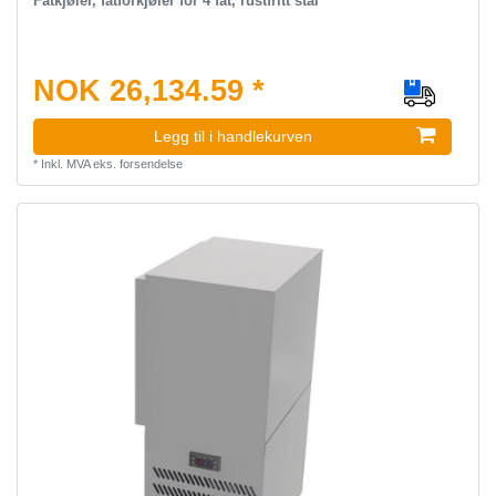
Fatkjøler, fatforkjøler for 4 fat, rustfritt stål
NOK 26,134.59 *
Legg til i handlekurven
*
Inkl. MVA
eks.
forsendelse