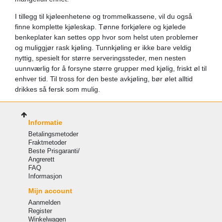
I tillegg til kjøleenhetene og trommelkassene, vil du også
finne komplette kjøleskap. Tønne forkjølere og kjølede
benkeplater kan settes opp hvor som helst uten problemer
og muliggjør rask kjøling. Tunnkjøling er ikke bare veldig
nyttig, spesielt for større serveringssteder, men nesten
uunnværlig for å forsyne større grupper med kjølig, friskt øl til
enhver tid. Til tross for den beste avkjøling, bør ølet alltid
drikkes så fersk som mulig.
Informatie
Betalingsmetoder
Fraktmetoder
Beste Prisgaranti/
Angrerett
FAQ
Informasjon
Mijn account
Aanmelden
Register
Winkelwagen