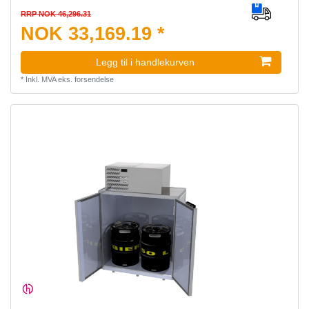
RRP NOK 46,296.31
NOK 33,169.19 *
Legg til i handlekurven
*
Inkl. MVA
eks.
forsendelse