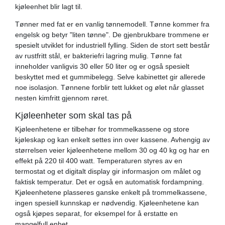
kjøleenhet blir lagt til.
Tønner med fat er en vanlig tønnemodell. Tønne kommer fra
engelsk og betyr "liten tønne". De gjenbrukbare trommene er
spesielt utviklet for industriell fylling. Siden de stort sett består
av rustfritt stål, er bakteriefri lagring mulig. Tønne fat
inneholder vanligvis 30 eller 50 liter og er også spesielt
beskyttet med et gummibelegg. Selve kabinettet gir allerede
noe isolasjon. Tønnene forblir tett lukket og ølet når glasset
nesten kimfritt gjennom røret.
Kjøleenheter som skal tas på
Kjøleenhetene er tilbehør for trommelkassene og store
kjøleskap og kan enkelt settes inn over kassene. Avhengig av
størrelsen veier kjøleenhetene mellom 30 og 40 kg og har en
effekt på 220 til 400 watt. Temperaturen styres av en
termostat og et digitalt display gir informasjon om målet og
faktisk temperatur. Det er også en automatisk fordampning.
Kjøleenhetene plasseres ganske enkelt på trommelkassene,
ingen spesiell kunnskap er nødvendig. Kjøleenhetene kan
også kjøpes separat, for eksempel for å erstatte en
mangelfull enhet.