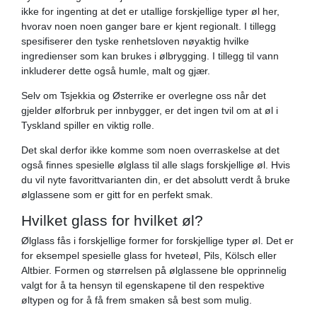
ikke for ingenting at det er utallige forskjellige typer øl her,
hvorav noen noen ganger bare er kjent regionalt. I tillegg
spesifiserer den tyske renhetsloven nøyaktig hvilke
ingredienser som kan brukes i ølbrygging. I tillegg til vann
inkluderer dette også humle, malt og gjær.
Selv om Tsjekkia og Østerrike er overlegne oss når det
gjelder ølforbruk per innbygger, er det ingen tvil om at øl i
Tyskland spiller en viktig rolle.
Det skal derfor ikke komme som noen overraskelse at det
også finnes spesielle ølglass til alle slags forskjellige øl. Hvis
du vil nyte favorittvarianten din, er det absolutt verdt å bruke
ølglassene som er gitt for en perfekt smak.
Hvilket glass for hvilket øl?
Ølglass fås i forskjellige former for forskjellige typer øl. Det er
for eksempel spesielle glass for hveteøl, Pils, Kölsch eller
Altbier. Formen og størrelsen på ølglassene ble opprinnelig
valgt for å ta hensyn til egenskapene til den respektive
øltypen og for å få frem smaken så best som mulig.