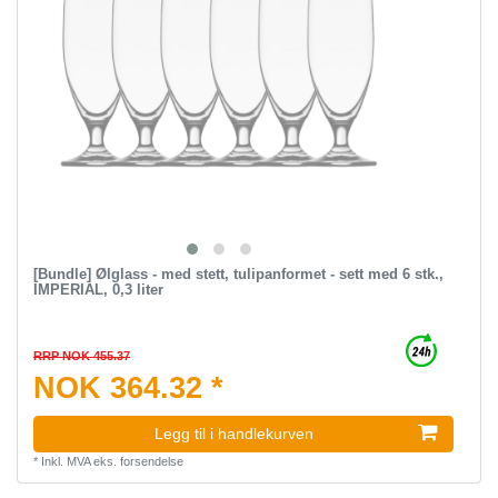
[Bundle] Ølglass - med stett, tulipanformet - sett med 6 stk.,
IMPERIAL, 0,3 liter
RRP NOK 455.37
NOK 364.32 *
Legg til i handlekurven
*
Inkl. MVA
eks.
forsendelse