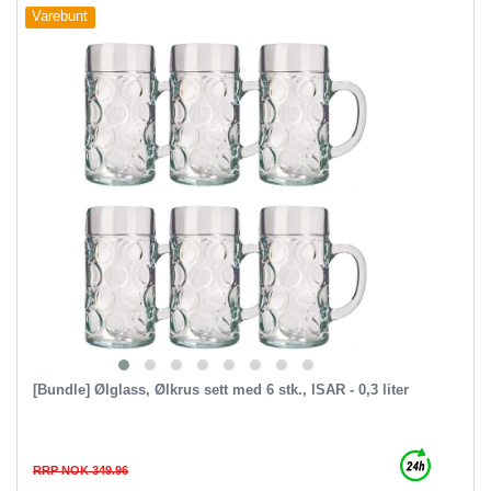
Varebunt
[Bundle] Ølglass, Ølkrus sett med 6 stk., ISAR - 0,3 liter
RRP NOK 349.96