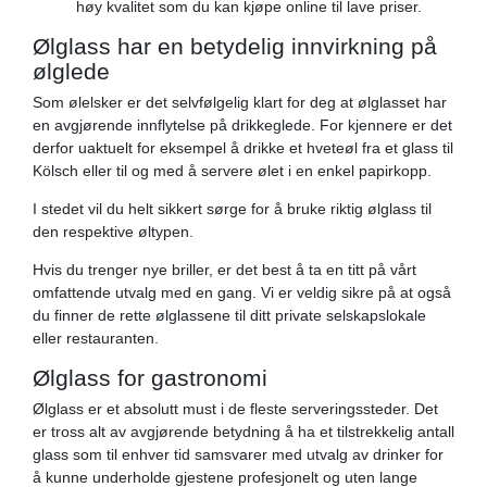
høy kvalitet som du kan kjøpe online til lave priser.
Ølglass har en betydelig innvirkning på
ølglede
Som ølelsker er det selvfølgelig klart for deg at ølglasset har
en avgjørende innflytelse på drikkeglede. For kjennere er det
derfor uaktuelt for eksempel å drikke et hveteøl fra et glass til
Kölsch eller til og med å servere ølet i en enkel papirkopp.
I stedet vil du helt sikkert sørge for å bruke riktig ølglass til
den respektive øltypen.
Hvis du trenger nye briller, er det best å ta en titt på vårt
omfattende utvalg med en gang. Vi er veldig sikre på at også
du finner de rette ølglassene til ditt private selskapslokale
eller restauranten.
Ølglass for gastronomi
Ølglass er et absolutt must i de fleste serveringssteder. Det
er tross alt av avgjørende betydning å ha et tilstrekkelig antall
glass som til enhver tid samsvarer med utvalg av drinker for
å kunne underholde gjestene profesjonelt og uten lange