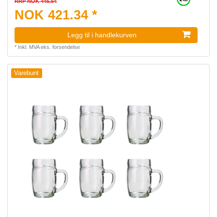
RRP NOK 445.54
NOK 421.34 *
Legg til i handlekurven
*
Inkl. MVA
eks.
forsendelse
Varebunt