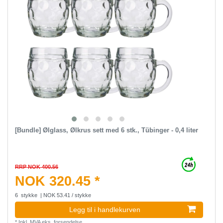
[Bundle] Ølglass, Ølkrus sett med 6 stk., Tübinger - 0,4 liter
RRP NOK 400.56
NOK 320.45 *
6
stykke
| NOK 53.41 / stykke
Legg til i handlekurven
*
Inkl. MVA
eks.
forsendelse