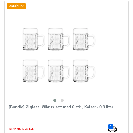
Varebunt
[Bundle] Ølglass, Ølkrus sett med 6 stk., Kaiser - 0,3 liter
RRP NOK 351.37