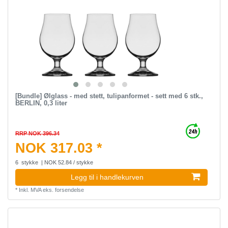
[Bundle] Ølglass - med stett, tulipanformet - sett med 6 stk.,
BERLIN, 0,3 liter
RRP NOK 396.34
NOK 317.03 *
6
stykke
| NOK 52.84 / stykke
Legg til i handlekurven
*
Inkl. MVA
eks.
forsendelse