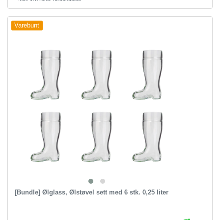
Varebunt
[Bundle] Ølglass, Ølstøvel sett med 6 stk. 0,25 liter