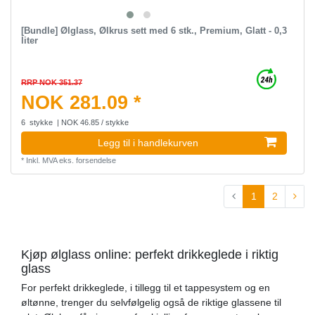
[Bundle] Ølglass, Ølkrus sett med 6 stk., Premium, Glatt - 0,3
liter
RRP NOK 351.37
NOK 281.09 *
6
stykke
| NOK 46.85 / stykke
Legg til i handlekurven
*
Inkl. MVA
eks.
forsendelse
1
2
Kjøp ølglass online: perfekt drikkeglede i riktig
glass
For perfekt drikkeglede, i tillegg til et tappesystem og en
øltønne, trenger du selvfølgelig også de riktige glassene til