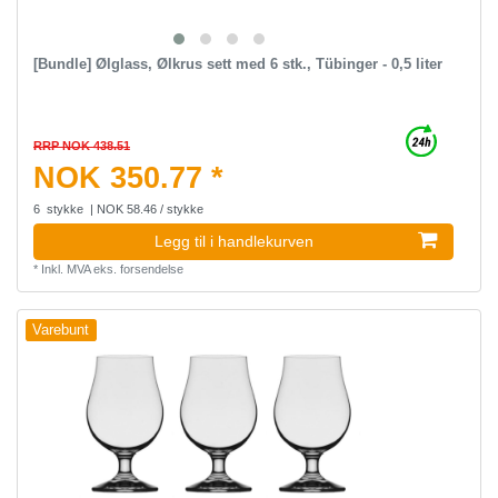
[Bundle] Ølglass, Ølkrus sett med 6 stk., Tübinger - 0,5 liter
RRP NOK 438.51
NOK 350.77 *
6
stykke
| NOK 58.46 / stykke
Legg til i handlekurven
*
Inkl. MVA
eks.
forsendelse
Varebunt