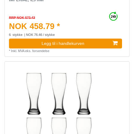
RRP NOK 573.43
NOK 458.79 *
6
stykke
| NOK 76.46 / stykke
Legg til i handlekurven
*
Inkl. MVA
eks.
forsendelse