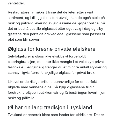
ventetider.
Restauratører vil sikkert finne det de leter etter i vårt
sortiment, og i tillegg til et stort utvalg, kan de også stole på
rask og pålitelig levering av ølglassene de kjøper online. Så
det er best å bestille ølglasset etter eget valg i dag og tilby
gjestene den perfekte drikkeglede i glassene som passer til
ølet som blir servert.
Ølglass for kresne private ølelskere
Selvfølgelig er ølglass ikke eksklusivt forbeholdt
cateringbransjen, men bør ikke mangle i et velutstyrt privat
festlokale. Selvfølgelig trenger du et mindre antall stykker og
sannsynligvis færre forskjellige ølglass for privat bruk.
Likevel er de riktige brillene uunnværlige for en perfekt
ølglede med vennene dine. Så kjøp ølglassene til din
foretrukne øltype i butikken vår og få bestillingen levert hjem
raskt og pålitelig.
Øl har en lang tradisjon i Tyskland
Tyskland er generelt kjent som landet for øldrikkere. Det er