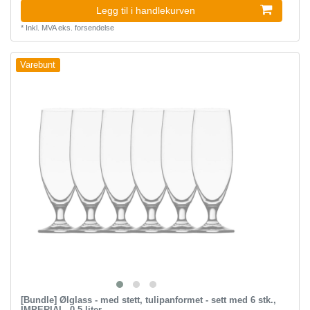
Legg til i handlekurven
*
Inkl. MVA
eks.
forsendelse
Varebunt
[Bundle] Ølglass - med stett, tulipanformet - sett med 6 stk.,
IMPERIAL, 0,5 liter