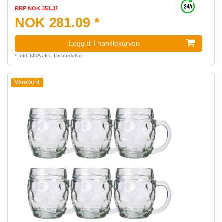
RRP NOK 351.37
NOK 281.09 *
Legg til i handlekurven
*
Inkl. MVA
eks.
forsendelse
Varebunt