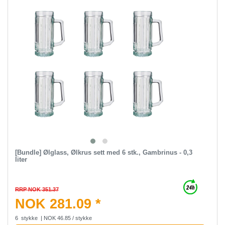
[Bundle] Ølglass, Ølkrus sett med 6 stk., Gambrinus - 0,3
liter
RRP NOK 351.37
NOK 281.09 *
6
stykke
| NOK 46.85 / stykke