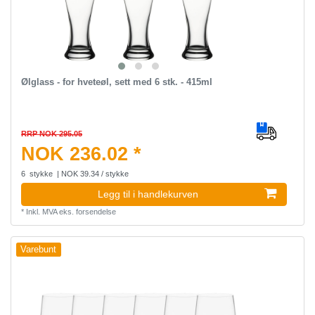
Ølglass - for hveteøl, sett med 6 stk. - 415ml
RRP NOK 295.05
NOK 236.02 *
6
stykke
| NOK 39.34 / stykke
Legg til i handlekurven
*
Inkl. MVA
eks.
forsendelse
Varebunt