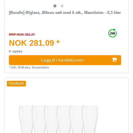
[Bundle] Ølglass, Ølkrus sett med 6 stk., Mannheim - 0,3 liter
RRP NOK 351.37
NOK 281.09 *
6
stykke
Legg til i handlekurven
*
Inkl. MVA
eks.
forsendelse
Varebunt