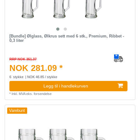
[Bundle] Ølglass, Ølkrus sett med 6 stk., Premium, Ribbet -
0,3 liter
RRP NOK 351.37
NOK 281.09 *
6
stykke
| NOK 46.85 / stykke
Legg til i handlekurven
*
Inkl. MVA
eks.
forsendelse
Varebunt