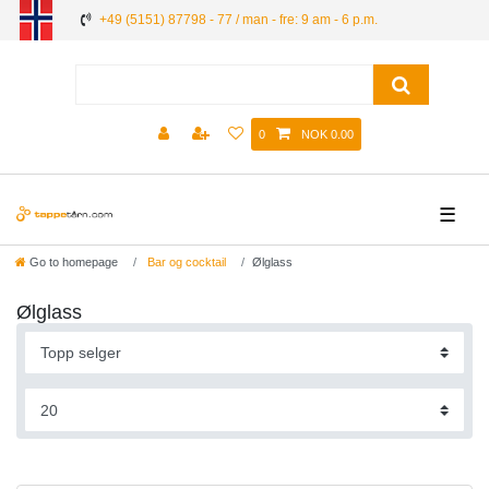
+49 (5151) 87798 - 77 / man - fre: 9 am - 6 p.m.
0
NOK 0.00
☰
Go to homepage
Bar og cocktail
Ølglass
Ølglass