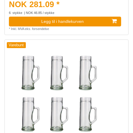
NOK 281.09 *
6
stykke
| NOK 46.85 / stykke
Legg til i handlekurven
*
Inkl. MVA
eks.
forsendelse
Varebunt