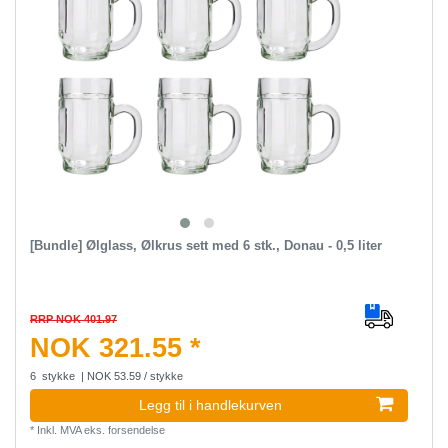
[Bundle] Ølglass, Ølkrus sett med 6 stk., Donau - 0,5 liter
RRP NOK 401.97
NOK 321.55 *
6
stykke
| NOK 53.59 / stykke
Legg til i handlekurven
*
Inkl. MVA
eks.
forsendelse