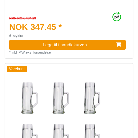
RRP NOK 434.29
NOK 347.45 *
6
stykke
Legg til i handlekurven
*
Inkl. MVA
eks.
forsendelse
Varebunt