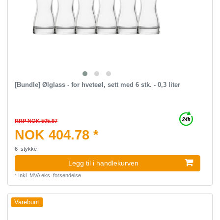
[Bundle] Ølglass - for hveteøl, sett med 6 stk. - 0,3 liter
RRP NOK 505.97
NOK 404.78 *
6
stykke
Legg til i handlekurven
*
Inkl. MVA
eks.
forsendelse
Varebunt