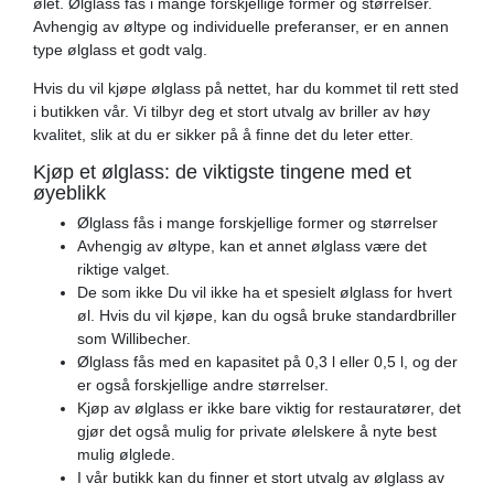
ølet. Ølglass fås i mange forskjellige former og størrelser.
Avhengig av øltype og individuelle preferanser, er en annen
type ølglass et godt valg.
Hvis du vil kjøpe ølglass på nettet, har du kommet til rett sted
i butikken vår. Vi tilbyr deg et stort utvalg av briller av høy
kvalitet, slik at du er sikker på å finne det du leter etter.
Kjøp et ølglass: de viktigste tingene med et
øyeblikk
Ølglass fås i mange forskjellige former og størrelser
Avhengig av øltype, kan et annet ølglass være det
riktige valget.
De som ikke Du vil ikke ha et spesielt ølglass for hvert
øl. Hvis du vil kjøpe, kan du også bruke standardbriller
som Willibecher.
Ølglass fås med en kapasitet på 0,3 l eller 0,5 l, og der
er også forskjellige andre størrelser.
Kjøp av ølglass er ikke bare viktig for restauratører, det
gjør det også mulig for private ølelskere å nyte best
mulig ølglede.
I vår butikk kan du finner et stort utvalg av ølglass av