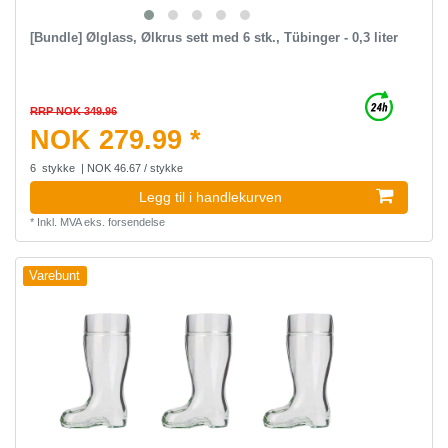
[Bundle] Ølglass, Ølkrus sett med 6 stk., Tübinger - 0,3 liter
RRP NOK 349.96
NOK 279.99 *
6
stykke
| NOK 46.67 / stykke
Legg til i handlekurven
*
Inkl. MVA
eks.
forsendelse
Varebunt