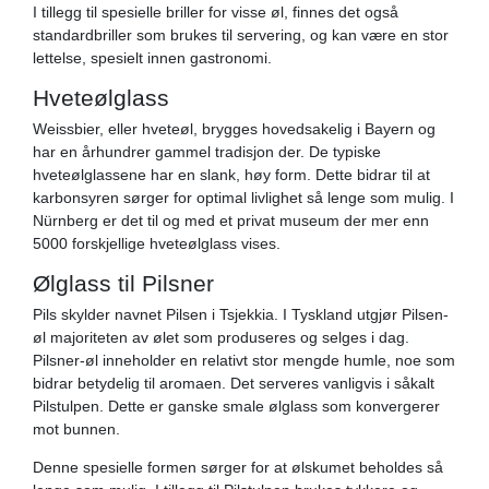
I tillegg til spesielle briller for visse øl, finnes det også
standardbriller som brukes til servering, og kan være en stor
lettelse, spesielt innen gastronomi.
Hveteølglass
Weissbier, eller hveteøl, brygges hovedsakelig i Bayern og
har en århundrer gammel tradisjon der. De typiske
hveteølglassene har en slank, høy form. Dette bidrar til at
karbonsyren sørger for optimal livlighet så lenge som mulig. I
Nürnberg er det til og med et privat museum der mer enn
5000 forskjellige hveteølglass vises.
Ølglass til Pilsner
Pils skylder navnet Pilsen i Tsjekkia. I Tyskland utgjør Pilsen-
øl majoriteten av ølet som produseres og selges i dag.
Pilsner-øl inneholder en relativt stor mengde humle, noe som
bidrar betydelig til aromaen. Det serveres vanligvis i såkalt
Pilstulpen. Dette er ganske smale ølglass som konvergerer
mot bunnen.
Denne spesielle formen sørger for at ølskumet beholdes så