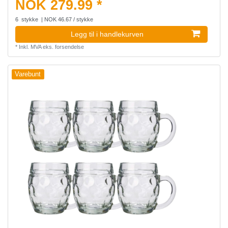
NOK 279.99 *
6
stykke
| NOK 46.67 / stykke
Legg til i handlekurven
*
Inkl. MVA
eks.
forsendelse
Varebunt