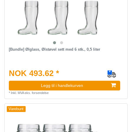
[Bundle] Ølglass, Ølstøvel sett med 6 stk., 0,5 liter
NOK 493.62 *
Legg til i handlekurven
*
Inkl. MVA
eks.
forsendelse
Varebunt