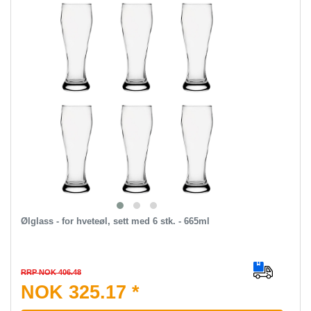
Ølglass - for hveteøl, sett med 6 stk. - 665ml
RRP NOK 406.48
NOK 325.17 *