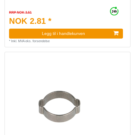
RRP NOK 3.51
NOK 2.81 *
Legg til i handlekurven
*
Inkl. MVA
eks.
forsendelse