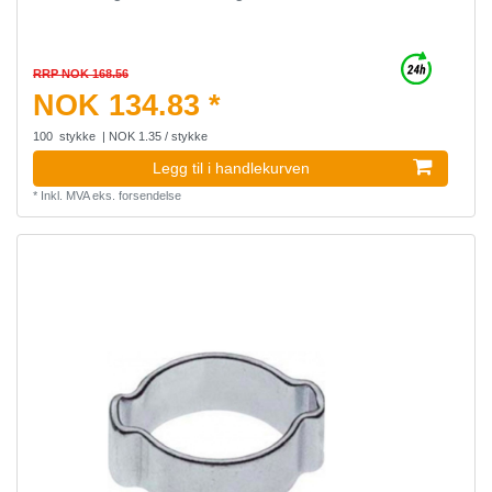
RRP NOK 168.56
NOK 134.83 *
100
stykke
| NOK 1.35 / stykke
Legg til i handlekurven
*
Inkl. MVA
eks.
forsendelse