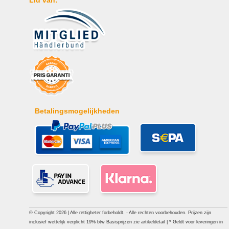
Betalingsmogelijkheden
© Copyright 2026 | Alle rettigheter forbeholdt. - Alle rechten voorbehouden. Prijzen zijn
inclusief wettelijk verplicht 19% btw Basisprijzen zie artikeldetail | * Geldt voor leveringen in