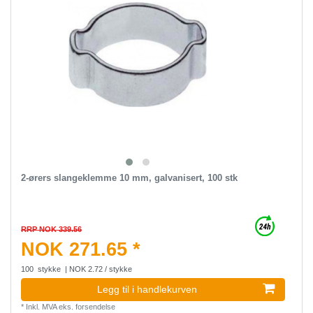
2-ørers slangeklemme 10 mm, galvanisert, 100 stk
RRP NOK 339.56
NOK 271.65 *
100
stykke
| NOK 2.72 / stykke
Legg til i handlekurven
*
Inkl. MVA
eks.
forsendelse