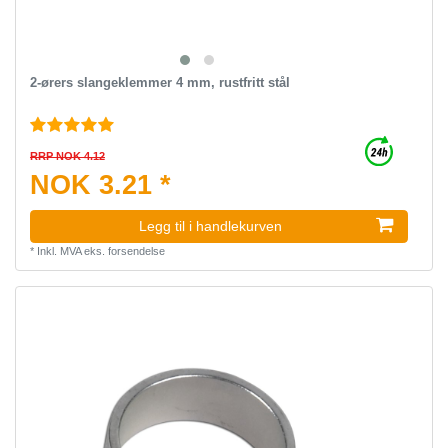
2-ørers slangeklemmer 4 mm, rustfritt stål
RRP NOK 4.12
NOK 3.21 *
Legg til i handlekurven
*
Inkl. MVA
eks.
forsendelse