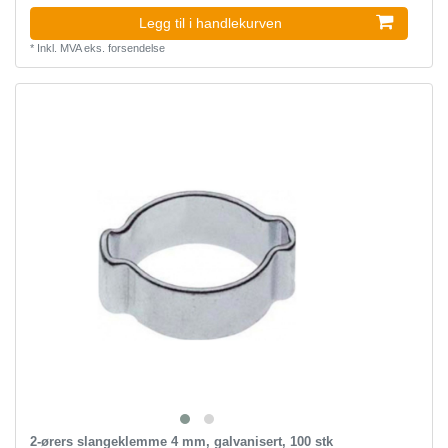
Legg til i handlekurven
*
Inkl. MVA
eks.
forsendelse
2-ørers slangeklemme 4 mm, galvanisert, 100 stk