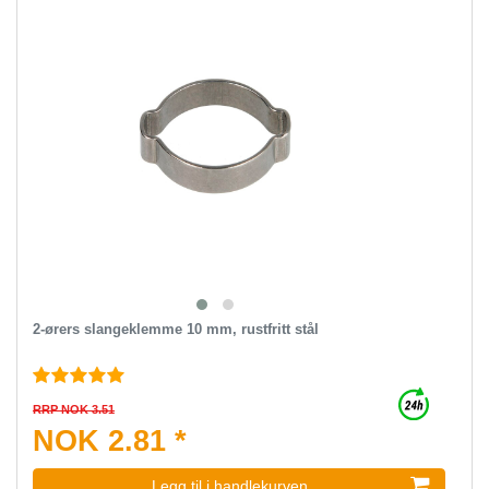
2-ørers slangeklemme 10 mm, rustfritt stål
RRP NOK 3.51
NOK 2.81 *
Legg til i handlekurven