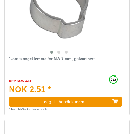
1-øre slangeklemme for NW 7 mm, galvanisert
RRP NOK 3.11
NOK 2.51 *
Legg til i handlekurven
*
Inkl. MVA
eks.
forsendelse