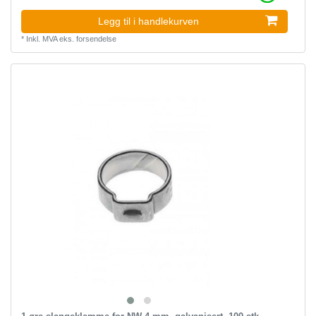
Legg til i handlekurven
*
Inkl. MVA
eks.
forsendelse