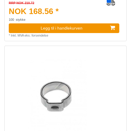
RRP NOK 210.72
NOK 168.56 *
100
stykke
Legg til i handlekurven
*
Inkl. MVA
eks.
forsendelse