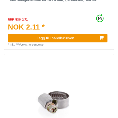
1-øre slangeklemme for NW 4 mm, galvanisert, 100 stk
RRP NOK 2.71
NOK 2.11 *
Legg til i handlekurven
*
Inkl. MVA
eks.
forsendelse