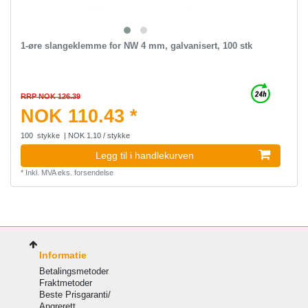
1-øre slangeklemme for NW 4 mm, galvanisert, 100 stk
RRP NOK 126.39
NOK 110.43 *
100
stykke
| NOK 1.10 / stykke
Legg til i handlekurven
*
Inkl. MVA
eks.
forsendelse
Informatie
Betalingsmetoder
Fraktmetoder
Beste Prisgaranti/
Angrerett