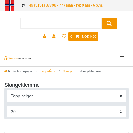
+49 (5151) 87798 - 77 / man - fre: 9 am - 6 p.m.
0
NOK 0.00
☰
Go to homepage
Tappetårn
Slange
Slangeklemme
Slangeklemme