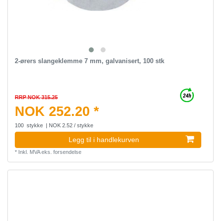
2-ørers slangeklemme 7 mm, galvanisert, 100 stk
RRP NOK 315.25
NOK 252.20 *
100
stykke
| NOK 2.52 / stykke
Legg til i handlekurven
*
Inkl. MVA
eks.
forsendelse