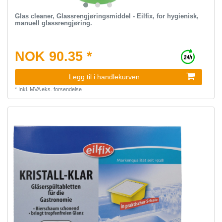
Glas cleaner, Glassrengjøringsmiddel - Eilfix, for hygienisk,
manuell glassrengjøring.
NOK 90.35 *
Legg til i handlekurven
*
Inkl. MVA
eks.
forsendelse