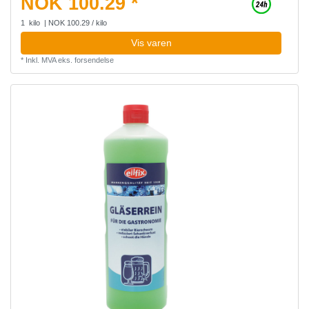
NOK 100.29 *
1
kilo
| NOK 100.29 / kilo
Vis varen
*
Inkl. MVA
eks.
forsendelse