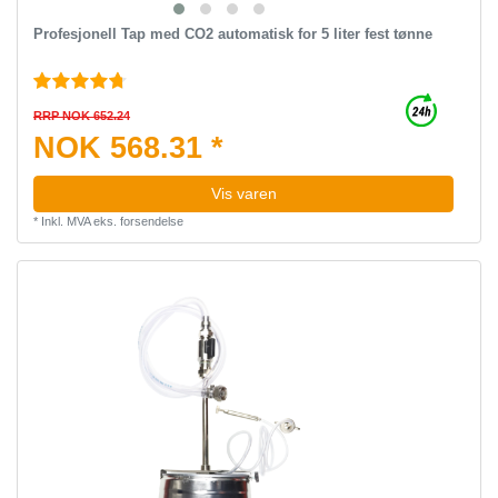
Profesjonell Tap med CO2 automatisk for 5 liter fest tønne
RRP NOK 652.24
NOK 568.31 *
Vis varen
*
Inkl. MVA
eks.
forsendelse