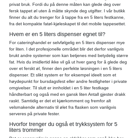
privat bruk. Fordi du på denne måten kan glede deg over
fersk tappet øl uten å måtte skynde deg utgifter. I vår butikk
finner du alt du trenger for å tappe fra en 5 liters festkanne,
fra det kompakte fatøl-kjøleskapet til det mobile tappesettet.
Hvem er en 5 liters dispenser egnet til?
For cateringhandel er selvfølgelig en 5 liters dispenser mye
for liten. I det profesjonelle området blir det derfor vanligvis
brukt andre systemer som kan betjenes med betydelig større
fat. Hvis du imidlertid ikke vil gå ut hver gang for å glede deg
over et ferskt øl, finner den perfekte løsningen i en 5 liters
dispenser. Et slikt system er for eksempel ideelt som et
høydepunkt for bursdagsfest eller andre festligheter i private
omgivelser. Til slutt er innholdet i en 5 liter festkage
håndterbart og også med en gansk liten Antall gjester drakk
raskt. Samtidig er det et kjærkomment og fremfor alt
velsmakende alternativ til ølet fra flasken som vanligvis
serveres på private fester.
Hvorfor trenger du også et trykksystem for 5
liters trommer