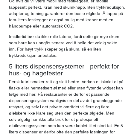
Og hvis du vil være mobil med festkeggen, er mobile
tappesett perfekt. Kran med skumknapp, liten trykkreduksjon,
adapter og tetning garanterer den beste ølglede. Å tappe på
fem-liters festkegger er også mulig med kraner med en
håndpumpe eller automatisk CO2.
Imidlertid bør du ikke rulle fatene, fordi dette gir mye skum,
som bare kan unngås senere ved å helle det veldig sakte
inn. For høyt trykk skaper også skum, så en liten
trykkreduksjon anbefales.
5 liters dispensersystemer - perfekt for
hus- og hagefester
Fersk fatøl smaker rett og slett bedre. Verken et iskaldt øl på
flaske eller hermetisert øl med eller uten flytende widget kan
følge med her. På restauranter er derfor et passende
dispenseringssystem vanligvis en del av det grunnleggende
utstyret, og selv i det private området vil flere og flere
ølelskere ikke klare seg uten den perfekte ølglede. Men
selvfølgelig har ikke alle bruk for et profesjonelt
ølutleveringssystem som kan være koblet til et stort fat. En 5
liters dispenser er derfor ofte den perfekte løsningen for