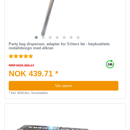
Party keg dispenser, adapter for 5-liters fat - høykvalitets
metalldesign med ølkran
RRP NOK 550.14
NOK 439.71 *
Vis varen
*
Inkl. MVA
eks.
forsendelse