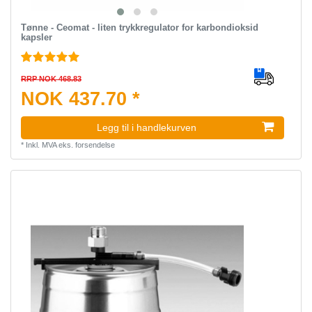
Tønne - Ceomat - liten trykkregulator for karbondioksid
kapsler
RRP NOK 468.83
NOK 437.70 *
Legg til i handlekurven
*
Inkl. MVA
eks.
forsendelse