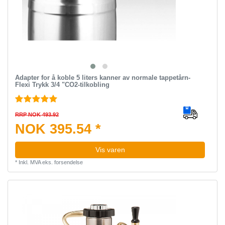
Adapter for å koble 5 liters kanner av normale tappetårn-
Flexi Trykk 3/4 "CO2-tilkobling
RRP NOK 493.92
NOK 395.54 *
Vis varen
*
Inkl. MVA
eks.
forsendelse