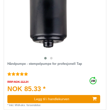
Håndpumpe - stempelpumpe for profesjonell Tap
RRP NOK 112.34
NOK 85.33 *
Legg til i handlekurven
*
Inkl. MVA
eks.
forsendelse