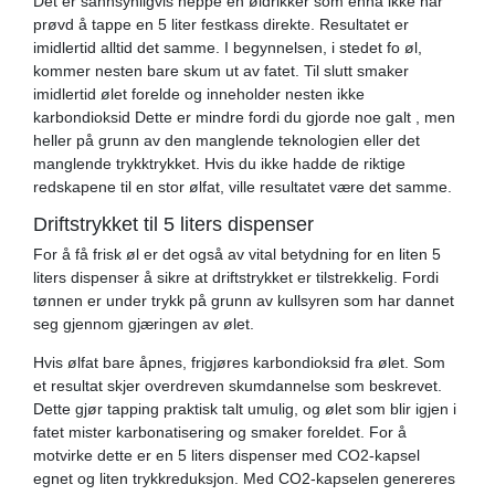
Det er sannsynligvis neppe en øldrikker som ennå ikke har
prøvd å tappe en 5 liter festkass direkte. Resultatet er
imidlertid alltid det samme. I begynnelsen, i stedet fo øl,
kommer nesten bare skum ut av fatet. Til slutt smaker
imidlertid ølet forelde og inneholder nesten ikke
karbondioksid Dette er mindre fordi du gjorde noe galt , men
heller på grunn av den manglende teknologien eller det
manglende trykktrykket. Hvis du ikke hadde de riktige
redskapene til en stor ølfat, ville resultatet være det samme.
Driftstrykket til 5 liters dispenser
For å få frisk øl er det også av vital betydning for en liten 5
liters dispenser å sikre at driftstrykket er tilstrekkelig. Fordi
tønnen er under trykk på grunn av kullsyren som har dannet
seg gjennom gjæringen av ølet.
Hvis ølfat bare åpnes, frigjøres karbondioksid fra ølet. Som
et resultat skjer overdreven skumdannelse som beskrevet.
Dette gjør tapping praktisk talt umulig, og ølet som blir igjen i
fatet mister karbonatisering og smaker foreldet. For å
motvirke dette er en 5 liters dispenser med CO2-kapsel
egnet og liten trykkreduksjon. Med CO2-kapselen genereres