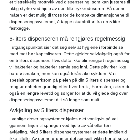
et tilstrekkelig mottrykk ved dispensering, som kan justeres til
riktig styrke ved hjelp av den lille trykkreduseren. På denne
måten er det mulig til tross for de kompakte dimensjonene til
dispenseringssystemet, å tappe skumfritt øl fra en 5 liter
festkegge.
5-liters dispenseren må rengjøres regelmessig
I utgangspunktet sier det seg selv at hygiene i forbindelse
med mat bør kapitaliseres. Dette gjelder selvfølgelig også for
en 5 liters dispenser. Hvis dette ikke blir rengjort regelmessig,
vil bakterier og bakterier samle seg inni. Dette påvirker ikke
bare ølsmaken, men kan også forårsake sykdom. Vær
spesielt oppmerksom på pleien på din 5 liters dispenser og
rengjør enheten grundig etter hver bruk , Forresten, sikrer du
også en lengre levetid og sørger for at du vil glede deg over
dispenseringssystemet ditt så lenge som muli
Avkjøling av 5 liters dispenser
I vanlige doseringssystemer kjøles ølet vanligvis på vei
gjennom linjen til springen ved hjelp av våt eller tørr
avkjøling. Med 5 liters dispensersystemer er dette imidlertid
ikke tilfelle. Av denne grunn er det spesielt viktig her at selve