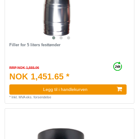
Filler for 5 liters festtønder
RRP NOK 1,555.06
NOK 1,451.65 *
Legg til i handlekurven
*
Inkl. MVA
eks.
forsendelse