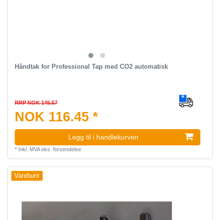
Håndtak for Professional Tap med CO2 automatisk
RRP NOK 145.57
NOK 116.45 *
Legg til i handlekurven
*
Inkl. MVA
eks.
forsendelse
Varebunt