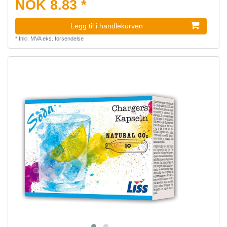
NOK 8.83 *
Legg til i handlekurven
*
Inkl. MVA
eks.
forsendelse