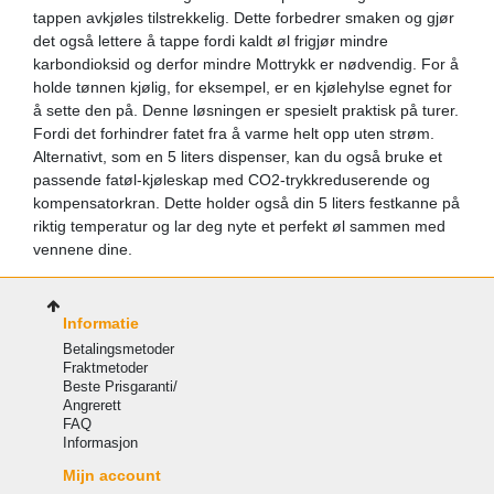
tappen avkjøles tilstrekkelig. Dette forbedrer smaken og gjør
det også lettere å tappe fordi kaldt øl frigjør mindre
karbondioksid og derfor mindre Mottrykk er nødvendig. For å
holde tønnen kjølig, for eksempel, er en kjølehylse egnet for
å sette den på. Denne løsningen er spesielt praktisk på turer.
Fordi det forhindrer fatet fra å varme helt opp uten strøm.
Alternativt, som en 5 liters dispenser, kan du også bruke et
passende fatøl-kjøleskap med CO2-trykkreduserende og
kompensatorkran. Dette holder også din 5 liters festkanne på
riktig temperatur og lar deg nyte et perfekt øl sammen med
vennene dine.
Informatie
Betalingsmetoder
Fraktmetoder
Beste Prisgaranti/
Angrerett
FAQ
Informasjon
Mijn account