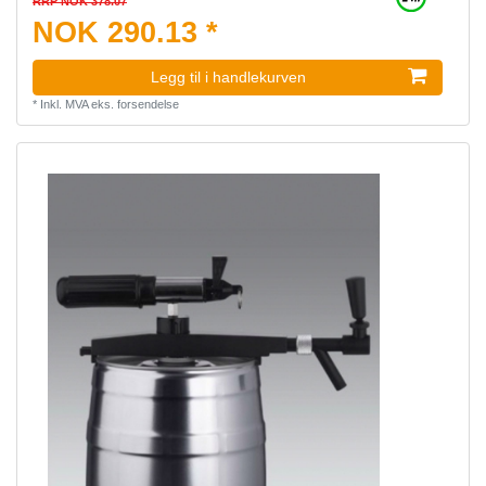
RRP NOK 378.07
NOK 290.13 *
Legg til i handlekurven
*
Inkl. MVA
eks.
forsendelse