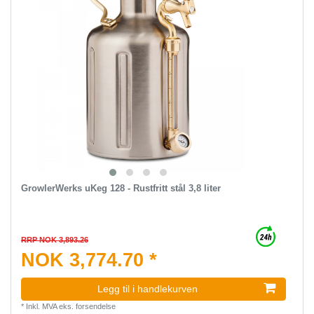
GrowlerWerks uKeg 128 - Rustfritt stål 3,8 liter
RRP NOK 3,893.26
NOK 3,774.70 *
Legg til i handlekurven
*
Inkl. MVA
eks.
forsendelse