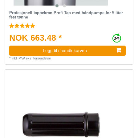
Profesjonell tappekran Profi Tap med håndpumpe for 5 liter
fest tønne
NOK 663.48 *
Legg til i handlekurven
*
Inkl. MVA
eks.
forsendelse