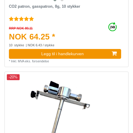
CO2 patron, gasspatron, 8g, 10 stykker
RRP NOK 80.11
NOK 64.25 *
10
stykke
| NOK 6.43 / stykke
Legg til i handlekurven
*
Inkl. MVA
eks.
forsendelse
-20%