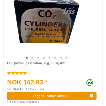
CO2 patron, gasspatron, 16g, 10 stykker
NOK 162.83 *
160
gram
| NOK 1,017.71 / kilo
Legg til i handlekurven
*
Inkl. MVA
eks.
forsendelse