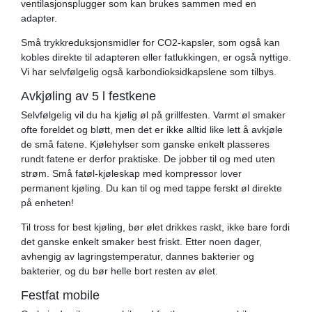
ventilasjonsplugger som kan brukes sammen med en
adapter.
Små trykkreduksjonsmidler for CO2-kapsler, som også kan
kobles direkte til adapteren eller fatlukkingen, er også nyttige.
Vi har selvfølgelig også karbondioksidkapslene som tilbys.
Avkjøling av 5 l festkene
Selvfølgelig vil du ha kjølig øl på grillfesten. Varmt øl smaker
ofte foreldet og bløtt, men det er ikke alltid like lett å avkjøle
de små fatene. Kjølehylser som ganske enkelt plasseres
rundt fatene er derfor praktiske. De jobber til og med uten
strøm. Små fatøl-kjøleskap med kompressor lover
permanent kjøling. Du kan til og med tappe ferskt øl direkte
på enheten!
Til tross for best kjøling, bør ølet drikkes raskt, ikke bare fordi
det ganske enkelt smaker best friskt. Etter noen dager,
avhengig av lagringstemperatur, dannes bakterier og
bakterier, og du bør helle bort resten av ølet.
Festfat mobile