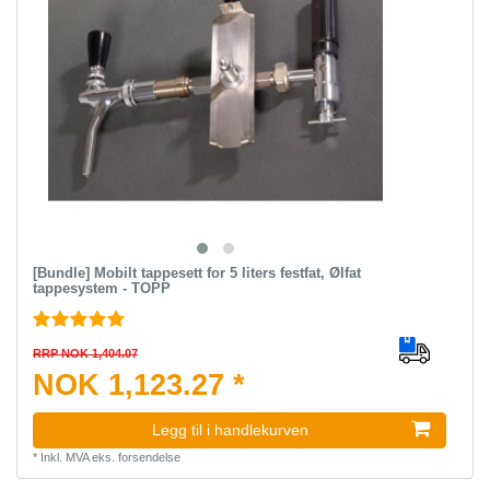
[Bundle] Mobilt tappesett for 5 liters festfat, Ølfat
tappesystem - TOPP
RRP NOK 1,404.07
NOK 1,123.27 *
Legg til i handlekurven
*
Inkl. MVA
eks.
forsendelse