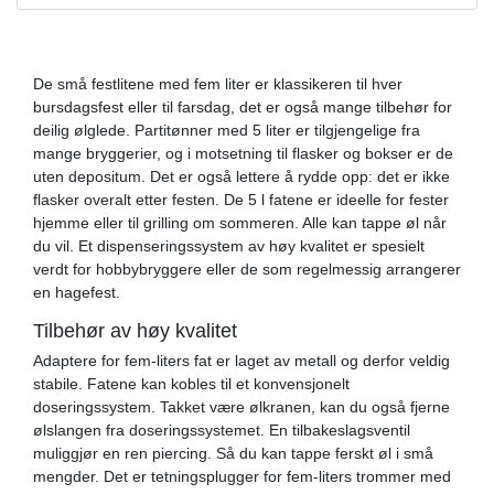
De små festlitene med fem liter er klassikeren til hver
bursdagsfest eller til farsdag, det er også mange tilbehør for
deilig ølglede. Partitønner med 5 liter er tilgjengelige fra
mange bryggerier, og i motsetning til flasker og bokser er de
uten depositum. Det er også lettere å rydde opp: det er ikke
flasker overalt etter festen. De 5 l fatene er ideelle for fester
hjemme eller til grilling om sommeren. Alle kan tappe øl når
du vil. Et dispenseringssystem av høy kvalitet er spesielt
verdt for hobbybryggere eller de som regelmessig arrangerer
en hagefest.
Tilbehør av høy kvalitet
Adaptere for fem-liters fat er laget av metall og derfor veldig
stabile. Fatene kan kobles til et konvensjonelt
doseringssystem. Takket være ølkranen, kan du også fjerne
ølslangen fra doseringssystemet. En tilbakeslagsventil
muliggjør en ren piercing. Så du kan tappe ferskt øl i små
mengder. Det er tetningsplugger for fem-liters trommer med