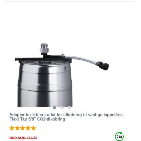
Adapter for 5-liters ølfat for tilkobling til vanlige tappetårn -
Flexi Tap 5/8" CO2-tilkobling
RRP NOK 441.72