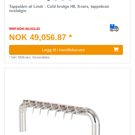
Tappetårn øl Lindr - Cold bridge H8, 8-rørs, tappekran
nostalgie
RRP NOK 60,421.33
NOK 49,056.87 *
Legg til i handlekurven
*
Inkl. MVA
eks.
forsendelse