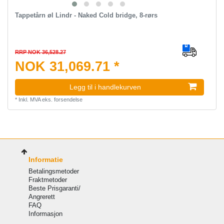
Tappetårn øl Lindr - Naked Cold bridge, 8-rørs
RRP NOK 36,528.27
NOK 31,069.71 *
Legg til i handlekurven
*
Inkl. MVA
eks.
forsendelse
Informatie
Betalingsmetoder
Fraktmetoder
Beste Prisgaranti/
Angrerett
FAQ
Informasjon