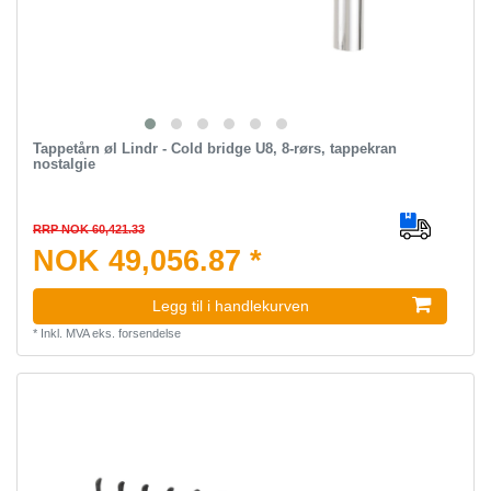
Tappetårn øl Lindr - Cold bridge U8, 8-rørs, tappekran
nostalgie
RRP NOK 60,421.33
NOK 49,056.87 *
Legg til i handlekurven
*
Inkl. MVA
eks.
forsendelse