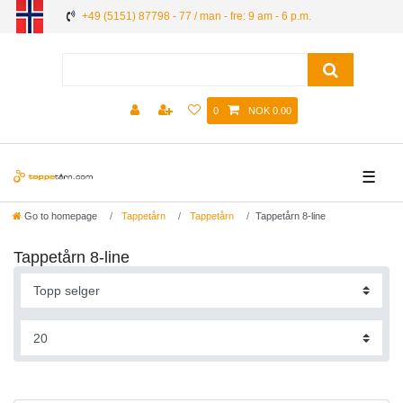
+49 (5151) 87798 - 77 / man - fre: 9 am - 6 p.m.
0
NOK 0.00
☰
Go to homepage
Tappetårn
Tappetårn
Tappetårn 8-line
Tappetårn 8-line