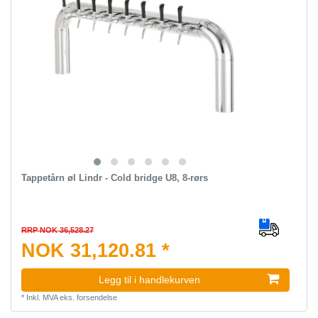
Tappetårn øl Lindr - Cold bridge U8, 8-rørs
RRP NOK 36,528.27
NOK 31,120.81 *
Legg til i handlekurven
*
Inkl. MVA
eks.
forsendelse