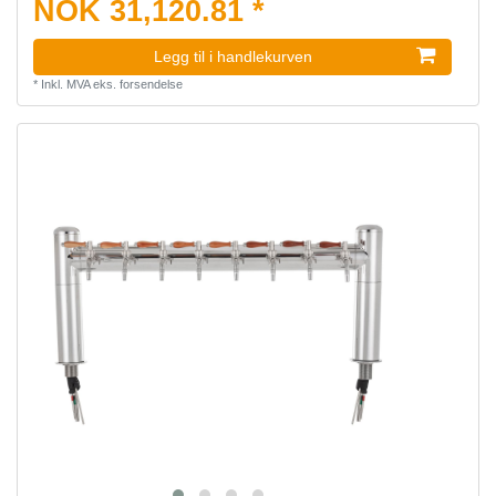
NOK 31,120.81 *
Legg til i handlekurven
*
Inkl. MVA
eks.
forsendelse