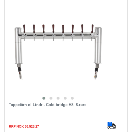
Tappetårn øl Lindr - Cold bridge H8, 8-rørs
RRP NOK 36,528.27