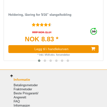
Holdering, låsring for 5/16" slange/kobling
RRP NOK 11.14
NOK 8.83 *
Legg til i handlekurven
*
Inkl. MVA
eks.
forsendelse
Informatie
Betalingsmetoder
Fraktmetoder
Beste Prisgaranti/
Angrerett
FAQ
Informasjon