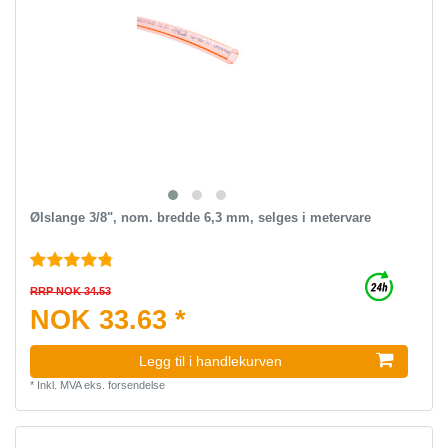
Ølslange 3/8", nom. bredde 6,3 mm, selges i metervare
RRP NOK 34.53
NOK 33.63 *
Legg til i handlekurven
*
Inkl. MVA
eks.
forsendelse