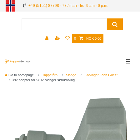
+49 (5151) 87798 - 77 / man - fre: 9 am - 6 p.m.
0
NOK 0.00
☰
Go to homepage
Tappetårn
Slange
Koblinger John Guest
3/4" adapter for 5/16" slanger skrukobling