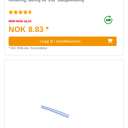
Holdering, låsring for 5/16" slange/kobling
RRP NOK 11.14
NOK 8.83 *
Legg til i handlekurven
*
Inkl. MVA
eks.
forsendelse