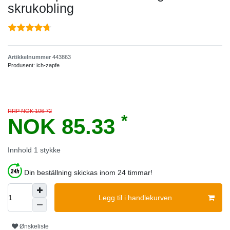
skrukobling
Artikkelnummer
443863
Produsent:
ich-zapfe
RRP NOK 106.72
*
NOK 85.33
Innhold
1
stykke
Din beställning skickas inom 24 timmar!
Legg til i handlekurven
Ønskeliste