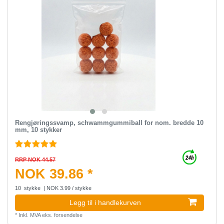
Rengjøringssvamp, schwammgummiball for nom. bredde 10
mm, 10 stykker
RRP NOK 44.57
NOK 39.86 *
10
stykke
| NOK 3.99 / stykke
Legg til i handlekurven
*
Inkl. MVA
eks.
forsendelse