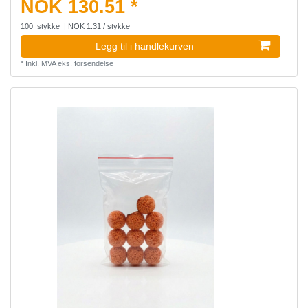
NOK 130.51 *
100
stykke
| NOK 1.31 / stykke
Legg til i handlekurven
*
Inkl. MVA
eks.
forsendelse