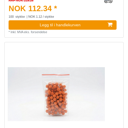
RRP NOK 219.25
NOK 112.34 *
100
stykke
| NOK 1.12 / stykke
Legg til i handlekurven
*
Inkl. MVA
eks.
forsendelse