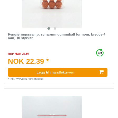
Rengjøringssvamp, schwammgummiball for nom. bredde 4
mm, 10 stykker
RRP NOK 27.97
NOK 22.39 *
Legg til i handlekurven
*
Inkl. MVA
eks.
forsendelse