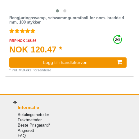
Rengjøringssvamp, schwammgummiball for nom. bredde 4
mm, 100 stykker
RRP NOK 168.66
NOK 120.47 *
Legg til i handlekurven
*
Inkl. MVA
eks.
forsendelse
Informatie
Betalingsmetoder
Fraktmetoder
Beste Prisgaranti/
Angrerett
FAQ