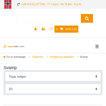
+49 (5151) 87798 - 77 / man - fre: 9 am - 6 p.m.
0
NOK 0.00
☰
Go to homepage
Tappetårn
Rengjøring tappetårn
Svamp
Svamp