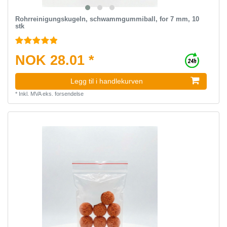
Rohrreinigungskugeln, schwammgummiball, for 7 mm, 10
stk
NOK 28.01 *
Legg til i handlekurven
*
Inkl. MVA
eks.
forsendelse