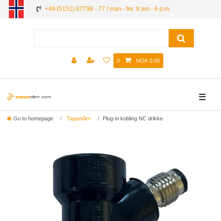
+49 (5151) 87798 - 77 / man - fre: 9 am - 6 p.m.
0
NOK 0.00
☰
Go to homepage
Tappetårn
Plug-in kobling NC drikke