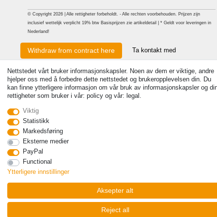
© Copyright 2026 | Alle rettigheter forbeholdt. - Alle rechten voorbehouden. Prijzen zijn
inclusief wettelijk verplicht 19% btw Basisprijzen zie artikeldetail | * Geldt voor leveringen in
Nederland!
Ta kontakt med
Withdraw from contract here
Nettstedet vårt bruker informasjonskapsler. Noen av dem er viktige, andre
hjelper oss med å forbedre dette nettstedet og brukeropplevelsen din. Du
kan finne ytterligere informasjon om vår bruk av informasjonskapsler og di
rettigheter som bruker i vår: policy og vår: legal.
Viktig
Statistikk
Markedsføring
Eksterne medier
PayPal
Functional
Ytterligere innstillinger
Aksepter alt
Reject all