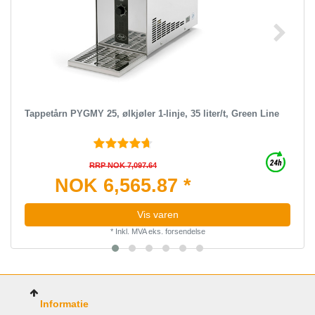
Tappetårn PYGMY 25, ølkjøler 1-linje, 35 liter/t, Green Line
RRP NOK 7,097.64
NOK 6,565.87 *
Vis varen
*
Inkl. MVA
eks.
forsendelse
Informatie