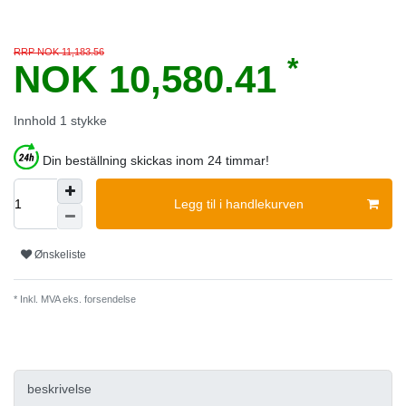
RRP NOK 11,183.56
*
NOK 10,580.41
Innhold
1
stykke
Din beställning skickas inom 24 timmar!
Legg til i handlekurven
Ønskeliste
* Inkl. MVA eks.
forsendelse
beskrivelse