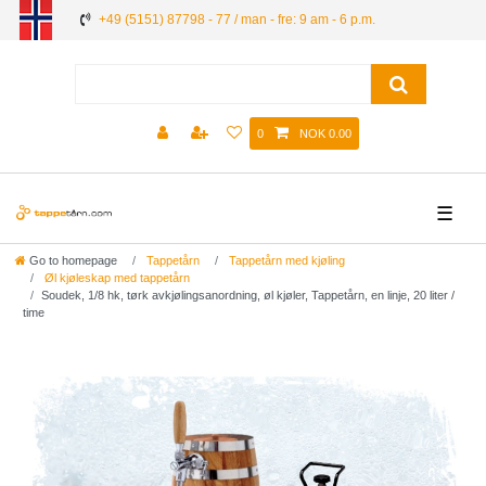
+49 (5151) 87798 - 77 / man - fre: 9 am - 6 p.m.
0
NOK 0.00
☰
Go to homepage
Tappetårn
Tappetårn med kjøling
Øl kjøleskap med tappetårn
Soudek, 1/8 hk, tørk avkjølingsanordning, øl kjøler, Tappetårn, en linje, 20 liter /
time