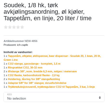
Soudek, 1/8 hk, tørk
avkjølingsanordning, øl kjøler,
Tappetårn, en linje, 20 liter / time
Artikkelnummer
NEW-4856
Produsent:
ich-zapfe
Innhold av varebunter:
1 x
Tappetårn, ølkjøler, øldispenser, beer dispenser - Soudek 20, 1 kran, 20 l/t,
Green Line
1 x
CO2 slange, gassslange - komplett, 1.5 m
1 x
Ringnøkkel CO2, 30-32 mm
2 x
Ølslange 3/8", nom. bredde 6,3 mm, selges i metervare
1 x
CO2 flaske, karbondioksid flaske - 2,0 kg
2 x
Holdering, låsring for 3/8" slange/kobling
1 x
Adapter 5/8" for 3/8" slanger, skrueforbindelse
1 x
Trykkreduksjonsventil, trykkregulator CO2 til Tappetårn, 3 bar, 1-linje
KEG