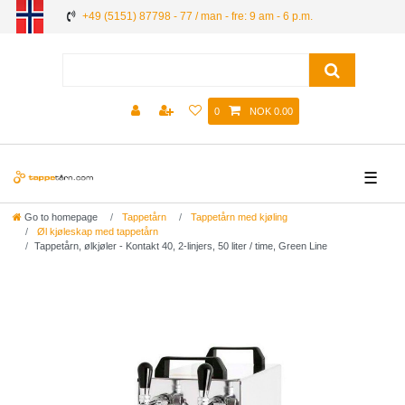
+49 (5151) 87798 - 77 / man - fre: 9 am - 6 p.m.
0
NOK 0.00
☰
Go to homepage
Tappetårn
Tappetårn med kjøling
Øl kjøleskap med tappetårn
Tappetårn, ølkjøler - Kontakt 40, 2-linjers, 50 liter / time, Green Line