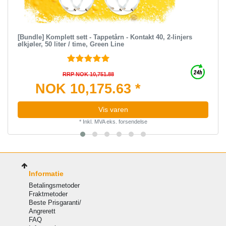
[Bundle] Komplett sett - Tappetårn - Kontakt 40, 2-linjers
ølkjøler, 50 liter / time, Green Line
RRP NOK 10,751.88
NOK 10,175.63 *
Vis varen
*
Inkl. MVA
eks.
forsendelse
Informatie
Betalingsmetoder
Fraktmetoder
Beste Prisgaranti/
Angrerett
FAQ