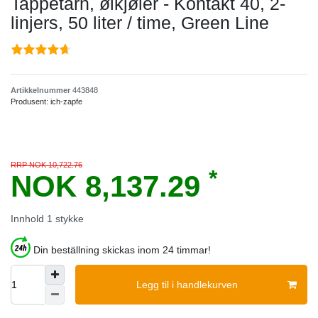
Tappetårn, ølkjøler - Kontakt 40, 2-
linjers, 50 liter / time, Green Line
Artikkelnummer
443848
Produsent:
ich-zapfe
RRP NOK 10,722.76
*
NOK 8,137.29
Innhold
1
stykke
Din beställning skickas inom 24 timmar!
Legg til i handlekurven