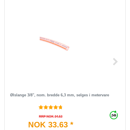
Ølslange 3/8", nom. bredde 6,3 mm, selges i metervare
RRP NOK 34.53
NOK 33.63 *