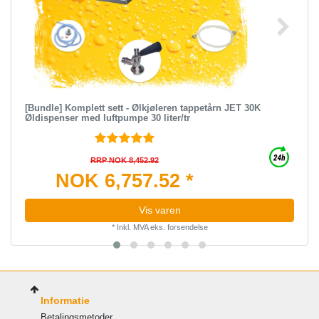
[Bundle] Komplett sett - Ølkjøleren tappetårn JET 30K
Øldispenser med luftpumpe 30 liter/tr
RRP NOK 8,452.92
NOK 6,757.52 *
Vis varen
*
Inkl. MVA
eks.
forsendelse
Informatie
Betalingsmetoder