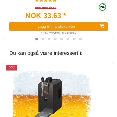
RRP NOK 34.53
NOK 33.63 *
Legg til i handlekurven
*
Inkl. MVA
eks.
forsendelse
Du kan også være interessert i:
-20%