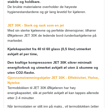
stabile og holdbare.
De brukte materialene overholder de høyeste
hygienestandardene og gir lang levetid for kjøleren.
JET 30K - Sterk og rask som en jet
Med sin sterke kjøleevne og perfekte dimensjoner, tilhører
Ølkjøleren JET 30K de ledende bord-/underbarkjølerne på
markedet.
Kjølekapasitet fra 40 til 60 glass (0,5 liter) utmerket
avkjølt øl per time,
Den kraftige kompressoren JET 30K sikrer minimalt
energiforbruk og utmerket avkjølt øl uten å skumme og
uten CO2-flaske.
Gjennomstrømningskjøler JET 30K - Effektivitet, Ytelse,
Nytelse
Termoblokken til JET 30K Ølkjøleren har høy
energikapasitet, slik at perfekt avkjølt øl kan tappes allerede
etter 2-4 minutter.
Når termostaten er stilt inn på maks., vil termoblokken (etter