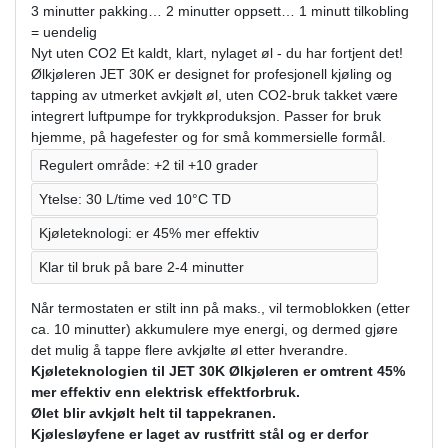
3 minutter pakking… 2 minutter oppsett… 1 minutt tilkobling
= uendelig
Nyt uten CO2 Et kaldt, klart, nylaget øl - du har fortjent det!
Ølkjøleren JET 30K er designet for profesjonell kjøling og
tapping av utmerket avkjølt øl, uten CO2-bruk takket være
integrert luftpumpe for trykkproduksjon. Passer for bruk
hjemme, på hagefester og for små kommersielle formål.
Regulert område: +2 til +10 grader
Ytelse: 30 L/time ved 10°C TD
Kjøleteknologi: er 45% mer effektiv
Klar til bruk på bare 2-4 minutter
Når termostaten er stilt inn på maks., vil termoblokken (etter
ca. 10 minutter) akkumulere mye energi, og dermed gjøre
det mulig å tappe flere avkjølte øl etter hverandre.
Kjøleteknologien til JET 30K Ølkjøleren er omtrent 45%
mer effektiv enn elektrisk effektforbruk.
Ølet blir avkjølt helt til tappekranen.
Kjølesløyfene er laget av rustfritt stål og er derfor