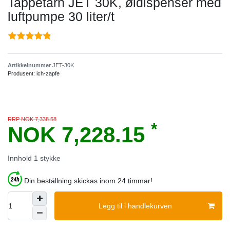
Tappetårn JET 30K, øldispenser med
luftpumpe 30 liter/t
Artikkelnummer
JET-30K
Produsent:
ich-zapfe
RRP NOK 7,338.58
*
NOK 7,228.15
Innhold
1
stykke
Din beställning skickas inom 24 timmar!
Legg til i handlekurven