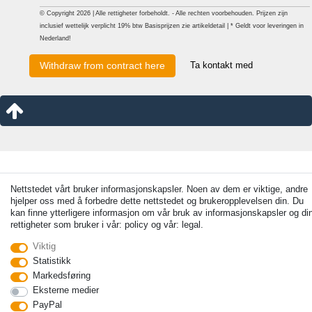
© Copyright 2026 | Alle rettigheter forbeholdt. - Alle rechten voorbehouden. Prijzen zijn
inclusief wettelijk verplicht 19% btw Basisprijzen zie artikeldetail | * Geldt voor leveringen in
Nederland!
Ta kontakt med
Withdraw from contract here
Nettstedet vårt bruker informasjonskapsler. Noen av dem er viktige, andre
hjelper oss med å forbedre dette nettstedet og brukeropplevelsen din. Du
kan finne ytterligere informasjon om vår bruk av informasjonskapsler og di
rettigheter som bruker i vår: policy og vår: legal.
Viktig
Statistikk
Markedsføring
Eksterne medier
PayPal