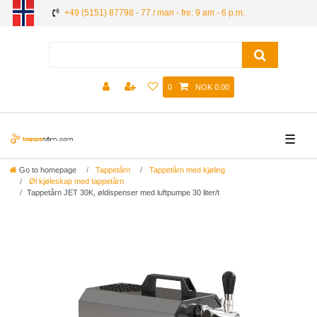
+49 (5151) 87798 - 77 / man - fre: 9 am - 6 p.m.
0
NOK 0.00
☰
Go to homepage
Tappetårn
Tappetårn med kjøling
Øl kjøleskap med tappetårn
Tappetårn JET 30K, øldispenser med luftpumpe 30 liter/t