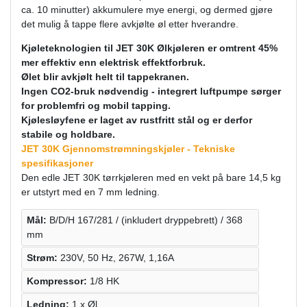
ca. 10 minutter) akkumulere mye energi, og dermed gjøre
det mulig å tappe flere avkjølte øl etter hverandre.
Kjøleteknologien til JET 30K Ølkjøleren er omtrent 45%
mer effektiv enn elektrisk effektforbruk.
Ølet blir avkjølt helt til tappekranen.
Ingen CO2-bruk nødvendig - integrert luftpumpe sørger
for problemfri og mobil tapping.
Kjølesløyfene er laget av rustfritt stål og er derfor
stabile og holdbare.
JET 30K Gjennomstrømningskjøler - Tekniske
spesifikasjoner
Den edle JET 30K tørrkjøleren med en vekt på bare 14,5 kg
er utstyrt med en 7 mm ledning.
Mål:
B/D/H 167/281 / (inkludert dryppebrett) / 368
mm
Strøm:
230V, 50 Hz, 267W, 1,16A
Kompressor:
1/8 HK
Ledning:
1 x Øl