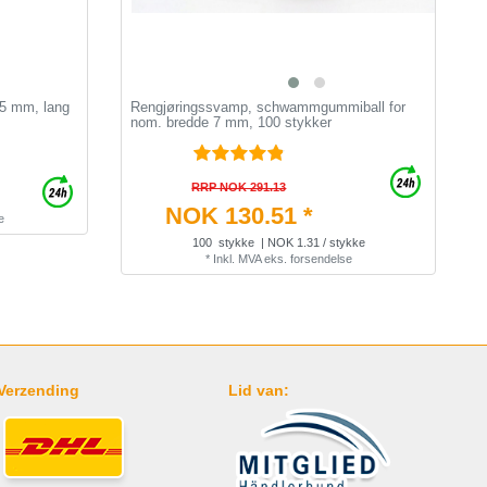
175 mm, lang
Rengjøringssvamp, schwammgummiball for
S
nom. bredde 7 mm, 100 stykker
t
RRP NOK 291.13
NOK 130.51 *
e
100
stykke
| NOK 1.31 / stykke
*
Inkl. MVA
eks.
forsendelse
Verzending
Lid van: