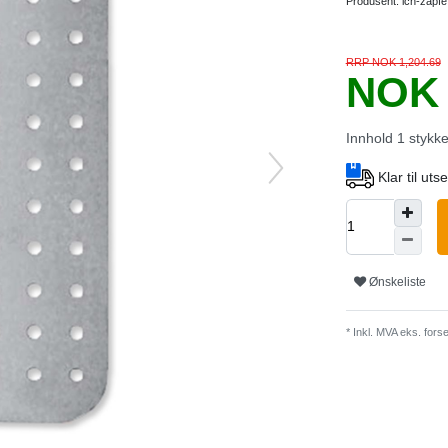
Produsent:
ich-zapfe
RRP NOK 1,204.69
NOK 
Innhold
1
stykk
Klar til ut
Ønskeliste
* Inkl. MVA eks.
forse