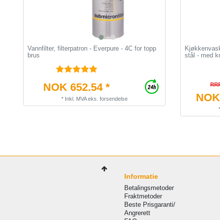
Vannfilter, filterpatron - Everpure - 4C for topp
Kjøkkenvask
brus
stål - med 
NOK 652.54 *
RRP
NOK 
*
Inkl. MVA
eks.
forsendelse
Informatie
Betalingsmetoder
Fraktmetoder
Beste Prisgaranti/
Angrerett