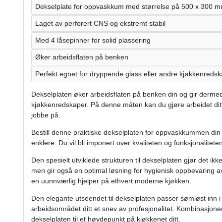
Dekselplate for oppvaskkum med størrelse på 500 x 300 
Laget av perforert CNS og ekstremt stabil
Med 4 låsepinner for solid plassering
Øker arbeidsflaten på benken
Perfekt egnet for dryppende glass eller andre kjøkkenreds
Dekselplaten øker arbeidsflaten på benken din og gir dermed
kjøkkenredskaper. På denne måten kan du gjøre arbeidet ditt
jobbe på.
Bestill denne praktiske dekselplaten for oppvaskkummen din i
enklere. Du vil bli imponert over kvaliteten og funksjonalitete
Den spesielt utviklede strukturen til dekselplaten gjør det ik
men gir også en optimal løsning for hygienisk oppbevaring av 
en uunnværlig hjelper på ethvert moderne kjøkken.
Den elegante utseendet til dekselplaten passer sømløst inn i d
arbeidsområdet ditt et snev av profesjonalitet. Kombinasjonen
dekselplaten til et høydepunkt på kjøkkenet ditt.