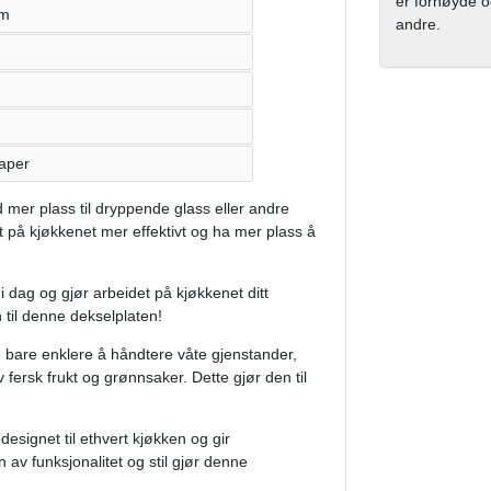
er fornøyde og
mm
andre.
kaper
 mer plass til dryppende glass eller andre
 på kjøkkenet mer effektivt og ha mer plass å
 dag og gjør arbeidet på kjøkkenet ditt
n til denne dekselplaten!
ke bare enklere å håndtere våte gjenstander,
fersk frukt og grønnsaker. Dette gjør den til
esignet til ethvert kjøkken og gir
 av funksjonalitet og stil gjør denne