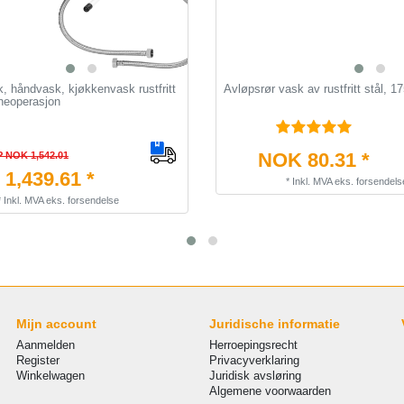
, håndvask, kjøkkenvask rustfritt
Avløpsrør vask av rustfritt stål, 
kneoperasjon
NOK 80.31 *
 NOK 1,542.01
1,439.61 *
*
Inkl. MVA
eks.
forsendels
*
Inkl. MVA
eks.
forsendelse
Mijn account
Juridische informatie
Aanmelden
Herroepingsrecht
Register
Privacyverklaring
Winkelwagen
Juridisk avsløring
Algemene voorwaarden