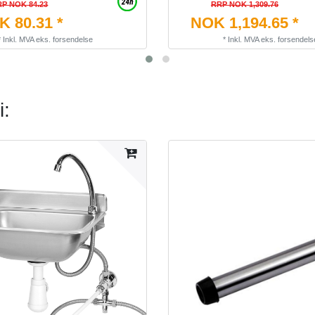
P NOK 84.23
RRP NOK 1,309.76
 80.31 *
NOK 1,194.65 *
*
Inkl. MVA
eks.
forsendelse
*
Inkl. MVA
eks.
forsendels
i: