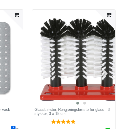
r vask
Glassbørster, Rengjøringsbørste for glass - 3
B
stykker, 3 x 18 cm
f