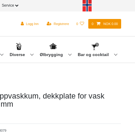
Service
Logg Inn
Registrere
0
0
NOK 0.00
Diverse
Ølbrygging
Bar og cocktail
 oppvaskkum, dekkplate for vask
 mm
3079