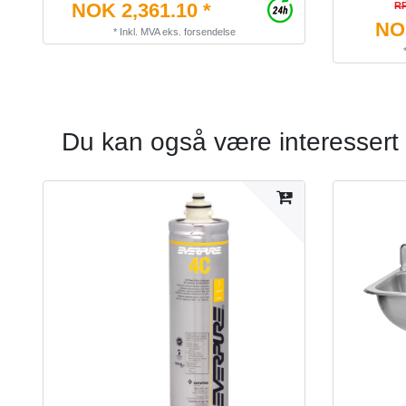
NOK 2,361.10 *
RR
NOK
*
Inkl. MVA
eks.
forsendelse
Du kan også være interessert 