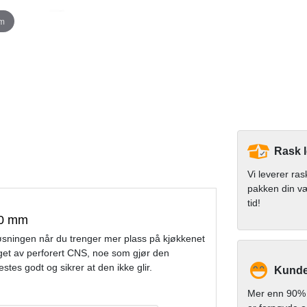
om
Rask 
Vi leverer ras
pakken din v
tid!
00 mm
øsningen når du trenger mer plass på kjøkkenet
aget av perforert CNS, noe som gjør den
tes godt og sikrer at den ikke glir.
Kundet
Mer enn 90% 