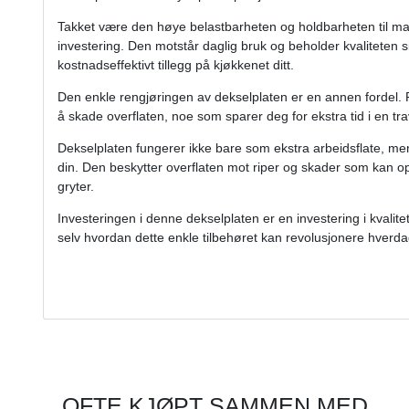
Takket være den høye belastbarheten og holdbarheten til mate
investering. Den motstår daglig bruk og beholder kvaliteten si
kostnadseffektivt tillegg på kjøkkenet ditt.
Den enkle rengjøringen av dekselplaten er en annen fordel. R
å skade overflaten, noe som sparer deg for ekstra tid i en tr
Dekselplaten fungerer ikke bare som ekstra arbeidsflate, 
din. Den beskytter overflaten mot riper og skader som kan o
gryter.
Investeringen i denne dekselplaten er en investering i kvalitet
selv hvordan dette enkle tilbehøret kan revolusjonere hverda
OFTE KJØPT SAMMEN MED...