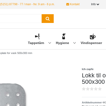
(5151) 87798 - 77 / man - fre: 9 am - 6 p.m.
Kontakt
Info
Tappetårn
Hygiene
Vindispenser
kplate for vask 500x300 mm
Ich-zapfe
Lokk til
500x300
Artikkelnummer
44