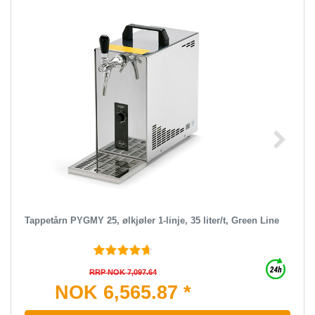
Tappetårn PYGMY 25, ølkjøler 1-linje, 35 liter/t, Green Line
RRP NOK 7,097.64
NOK 6,565.87 *