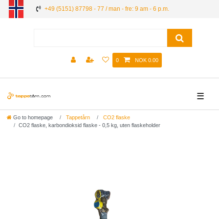
+49 (5151) 87798 - 77 / man - fre: 9 am - 6 p.m.
0
NOK 0.00
☰
Go to homepage
Tappetårn
CO2 flaske
CO2 flaske, karbondioksid flaske - 0,5 kg, uten flaskeholder