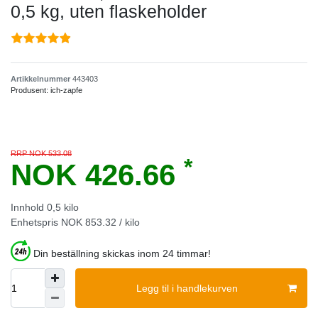
0,5 kg, uten flaskeholder
Artikkelnummer
443403
Produsent:
ich-zapfe
RRP NOK 533.08
*
NOK 426.66
Innhold
0,5
kilo
Enhetspris
NOK 853.32 / kilo
Din beställning skickas inom 24 timmar!
Legg til i handlekurven