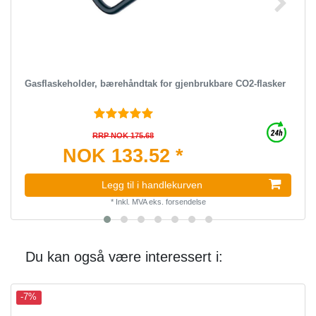
Gasflaskeholder, bærehåndtak for gjenbrukbare CO2-flasker
RRP NOK 175.68
NOK 133.52 *
Legg til i handlekurven
*
Inkl. MVA
eks.
forsendelse
Du kan også være interessert i:
-7%