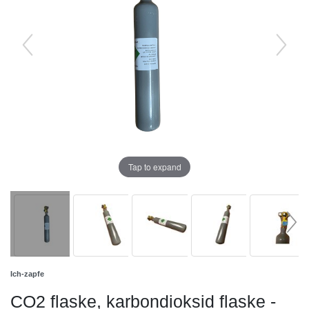
Tap to expand
Ich-zapfe
CO2 flaske, karbondioksid flaske -