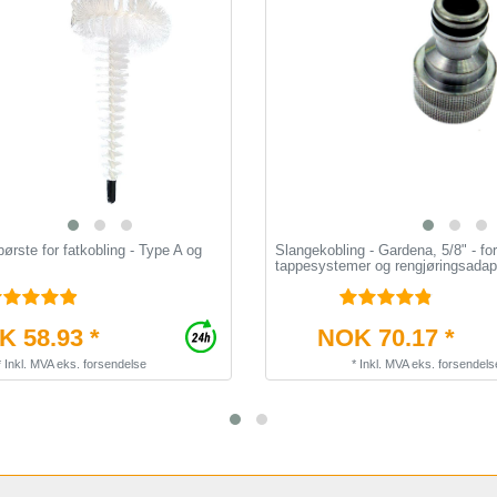
ørste for fatkobling - Type A og
Slangekobling - Gardena, 5/8" - for
tappesystemer og rengjøringsadap
 58.93 *
NOK 70.17 *
*
Inkl. MVA
eks.
forsendelse
*
Inkl. MVA
eks.
forsendels