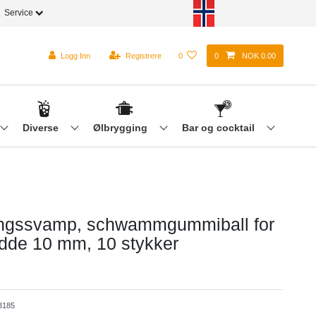
Service
Logg Inn
Registrere
0
0
NOK 0.00
Diverse
Ølbrygging
Bar og cocktail
ingssvamp, schwammgummiball for
dde 10 mm, 10 stykker
3185