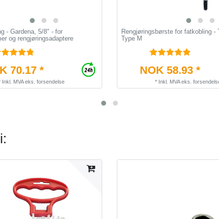
g - Gardena, 5/8" - for
Rengjøringsbørste for fatkobling -
er og rengjøringsadaptere
Type M
 70.17 *
NOK 58.93 *
*
Inkl. MVA
eks.
forsendelse
*
Inkl. MVA
eks.
forsendels
i: