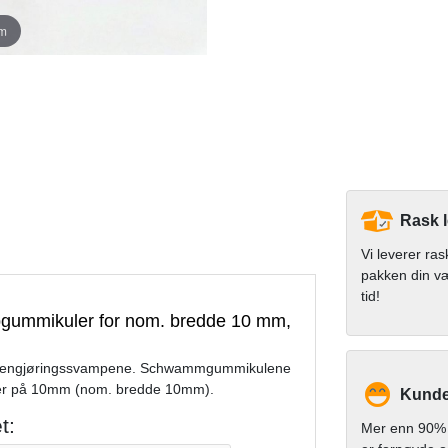
om
Rask 
Vi leverer ras
pakken din v
tid!
ummikuler for nom. bredde 10 mm,
se rengjøringssvampene. Schwammgummikulene
eter på 10mm (nom. bredde 10mm).
Kundet
t:
Mer enn 90% 