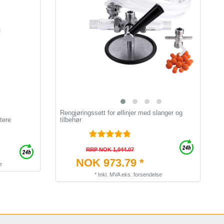
Rengjøringssett for øllinjer med slanger og
G
tere
tilbehør
G
RRP NOK 1,044.07
NOK 973.79 *
e
*
Inkl. MVA
eks.
forsendelse