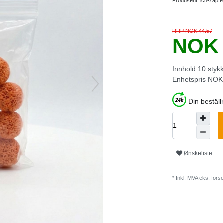
Produsent:
ich-zapfe
RRP NOK 44.57
NOK 
Innhold
10
styk
Enhetspris
NOK 
Din bestäl
Ønskeliste
* Inkl. MVA eks.
forse