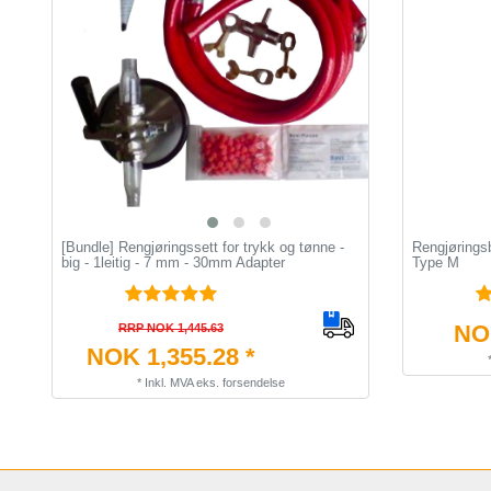
[Bundle] Rengjøringssett for trykk og tønne -
Rengjøringsb
big - 1leitig - 7 mm - 30mm Adapter
Type M
NOK
RRP NOK 1,445.63
NOK 1,355.28 *
*
Inkl. MVA
eks.
forsendelse