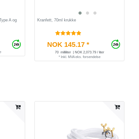
 Type A og
Kranfett, 70ml krukke
K
s
NOK 145.17 *
e
70
milliliter
| NOK 2,073.79 / liter
*
Inkl. MVA
eks.
forsendelse