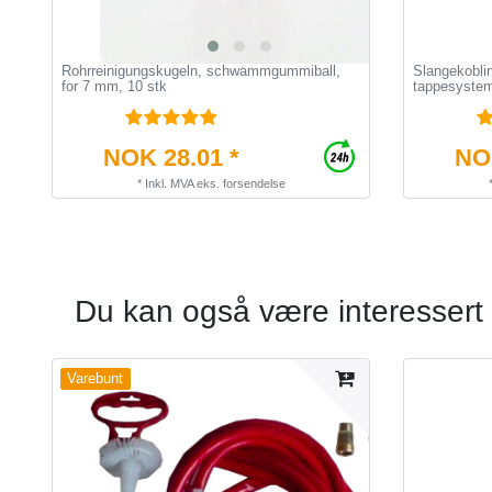
Rohrreinigungskugeln, schwammgummiball,
Slangekoblin
for 7 mm, 10 stk
tappesystem
NOK 28.01 *
NOK
*
Inkl. MVA
eks.
forsendelse
Du kan også være interessert 
Varebunt