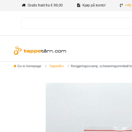
Gratis frakt fra € 99,00
Kjøp på konto!
+49 
Go to homepage
Tappetårn
Rengjøringssvamp, schwammgummiball for