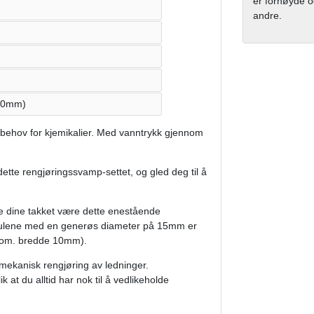
er fornøyde og
andre.
 10mm)
 behov for kjemikalier. Med vanntrykk gjennom
dette rengjøringssvamp-settet, og gled deg til å
ne dine takket være dette enestående
kulene med en generøs diameter på 15mm er
(nom. bredde 10mm).
g mekanisk rengjøring av ledninger.
at du alltid har nok til å vedlikeholde