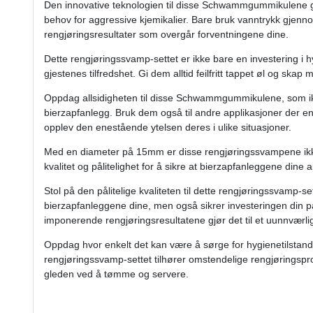
Den innovative teknologien til disse Schwammgummikulene gjø
behov for aggressive kjemikalier. Bare bruk vanntrykk gjen
rengjøringsresultater som overgår forventningene dine.
Dette rengjøringssvamp-settet er ikke bare en investering i 
gjestenes tilfredshet. Gi dem alltid feilfritt tappet øl og skap
Oppdag allsidigheten til disse Schwammgummikulene, som ikk
bierzapfanlegg. Bruk dem også til andre applikasjoner der 
opplev den enestående ytelsen deres i ulike situasjoner.
Med en diameter på 15mm er disse rengjøringssvampene ikke
kvalitet og pålitelighet for å sikre at bierzapfanleggene dine allt
Stol på den pålitelige kvaliteten til dette rengjøringssvamp-s
bierzapfanleggene dine, men også sikrer investeringen din p
imponerende rengjøringsresultatene gjør det til et uunnværli
Oppdag hvor enkelt det kan være å sørge for hygienetilstand
rengjøringssvamp-settet tilhører omstendelige rengjøringspro
gleden ved å tømme og servere.