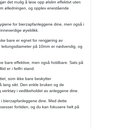
r det mulig å løse opp ølslim effektivt uten
nom ølledningen, og opplev enestående
hygiene for bierzapfanleggene dine, men også i
 minneverdige øyeblikk.
e bare er egnet for rengjøring av
en leitungsdiameter på 10mm er nødvendig, og
 bare effektive, men også holdbare. Sats på
id er i feilfri stand.
ettet, som ikke bare beskytter
å lang sikt. Den enkle bruken og de
g verktøy i vedlikeholdet av anleggene dine.
 i bierzapfanleggene dine. Med dette
sesser fortiden, og du kan fokusere helt på