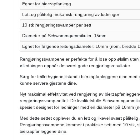
Egnet for bierzapfanlegg
Lett og pålitelig mekanisk rengjøring av ledninger
10 stk rengjøringssvamper per sett
Diameter på Schwammgummikuler: 15mm
Egnet for følgende leitungsdiameter: 10mm (nom. bredde
Rengjøringssvampene er perfekte for å løse opp ølslim uten
ølledningen oppnår de svært gode rengjøringsresultater.
Sørg for feilfri hygienetilstand i bierzapfanleggene dine med 
kunne servere gjestene dine.
Nyt maksimal effektivitet ved rengjøring av bierzapfanlegge
rengjøringssvamp-settet. De kvalitetsfulle Schwammgummi
spesielt designet for ledninger med en diameter på 10mm 
Med dette settet opplever du en lett og likevel svært påliteli
Rengjøringssvampene kommer i praktiske sett med 10 stk, slik 
bierzapfanleggene dine.