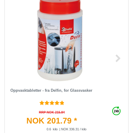
Oppvasktabletter - fra Delfin, for Glassvasker
RRP NOK 215.84
NOK 201.79 *
0.6
kilo
| NOK 336.31 / kilo