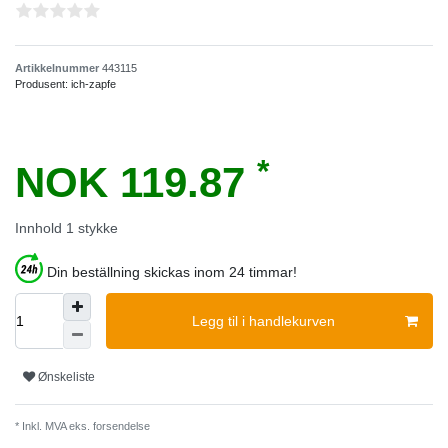
Artikkelnummer
443115
Produsent:
ich-zapfe
*
NOK 119.87
Innhold
1
stykke
Din beställning skickas inom 24 timmar!
Legg til i handlekurven
Ønskeliste
* Inkl. MVA eks.
forsendelse