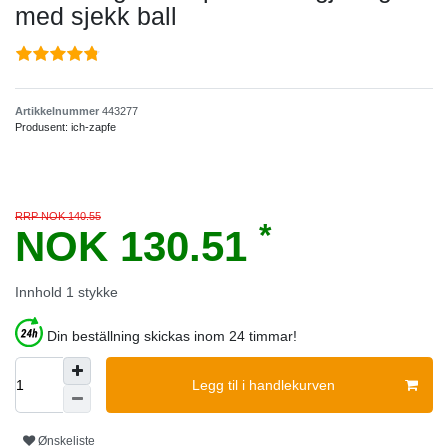
med sjekk ball
Artikkelnummer
443277
Produsent:
ich-zapfe
RRP NOK 140.55
*
NOK 130.51
Innhold
1
stykke
Din beställning skickas inom 24 timmar!
Legg til i handlekurven
Ønskeliste