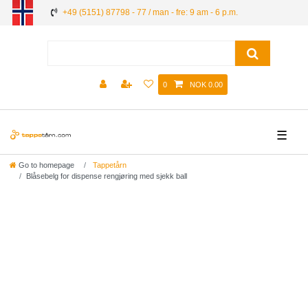
+49 (5151) 87798 - 77 / man - fre: 9 am - 6 p.m.
0
NOK 0.00
☰
Go to homepage
Tappetårn
Blåsebelg for dispense rengjøring med sjekk ball