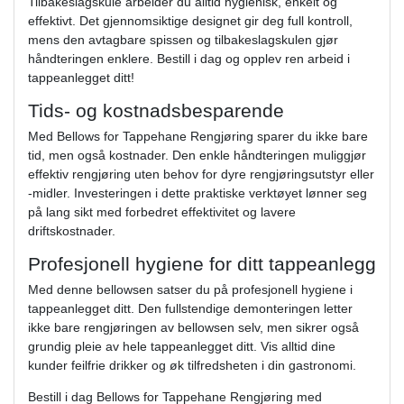
Tilbakeslagskule arbeider du alltid hygienisk, enkelt og
effektivt. Det gjennomsiktige designet gir deg full kontroll,
mens den avtagbare spissen og tilbakeslagskulen gjør
håndteringen enklere. Bestill i dag og opplev ren arbeid i
tappeanlegget ditt!
Tids- og kostnadsbesparende
Med Bellows for Tappehane Rengjøring sparer du ikke bare
tid, men også kostnader. Den enkle håndteringen muliggjør
effektiv rengjøring uten behov for dyre rengjøringsutstyr eller
-midler. Investeringen i dette praktiske verktøyet lønner seg
på lang sikt med forbedret effektivitet og lavere
driftskostnader.
Profesjonell hygiene for ditt tappeanlegg
Med denne bellowsen satser du på profesjonell hygiene i
tappeanlegget ditt. Den fullstendige demonteringen letter
ikke bare rengjøringen av bellowsen selv, men sikrer også
grundig pleie av hele tappeanlegget ditt. Vis alltid dine
kunder feilfrie drikker og øk tilfredsheten i din gastronomi.
Bestill i dag Bellows for Tappehane Rengjøring med