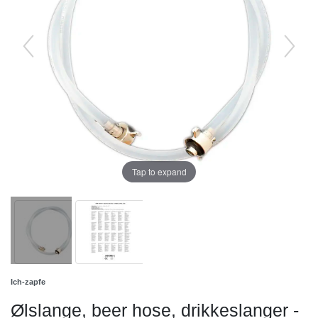
Tap to expand
Ich-zapfe
Ølslange, beer hose, drikkeslanger -