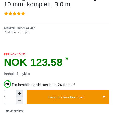
10 mm, komplett, 3.0 m
Artikkelnummer
443442
Produsent:
ich-zapfe
RRP NOK 154.50
*
NOK 123.58
Innhold
1
stykke
Din beställning skickas inom 24 timmar!
Legg til i handlekurven
Ønskeliste