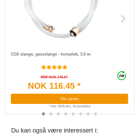
CO2 slange, gassslange - komplett, 3.0 m
RRP NOK 145.57
NOK 116.45 *
Vis varen
*
Inkl. MVA
eks.
forsendelse
Du kan også være interessert i: