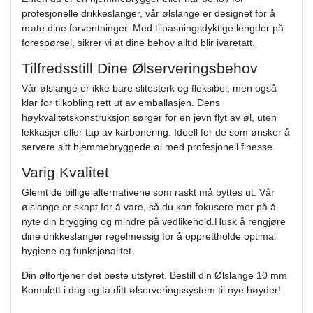
profesjonelle drikkeslanger, vår ølslange er designet for å
møte dine forventninger. Med tilpasningsdyktige lengder på
forespørsel, sikrer vi at dine behov alltid blir ivaretatt.
Tilfredsstill Dine Ølserveringsbehov
Vår ølslange er ikke bare slitesterk og fleksibel, men også
klar for tilkobling rett ut av emballasjen. Dens
høykvalitetskonstruksjon sørger for en jevn flyt av øl, uten
lekkasjer eller tap av karbonering. Ideell for de som ønsker å
servere sitt hjemmebryggede øl med profesjonell finesse.
Varig Kvalitet
Glemt de billige alternativene som raskt må byttes ut. Vår
ølslange er skapt for å vare, så du kan fokusere mer på å
nyte din brygging og mindre på vedlikehold.Husk å rengjøre
dine drikkeslanger regelmessig for å opprettholde optimal
hygiene og funksjonalitet.
Din ølfortjener det beste utstyret. Bestill din Ølslange 10 mm
Komplett i dag og ta ditt ølserveringssystem til nye høyder!