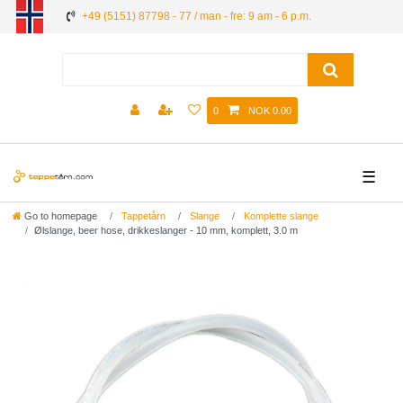
+49 (5151) 87798 - 77 / man - fre: 9 am - 6 p.m.
0
NOK 0.00
☰
Go to homepage
Tappetårn
Slange
Komplette slange
Ølslange, beer hose, drikkeslanger - 10 mm, komplett, 3.0 m