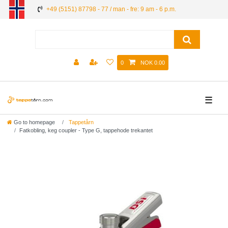
+49 (5151) 87798 - 77 / man - fre: 9 am - 6 p.m.
0
NOK 0.00
☰
Go to homepage
Tappetårn
Fatkobling, keg coupler - Type G, tappehode trekantet