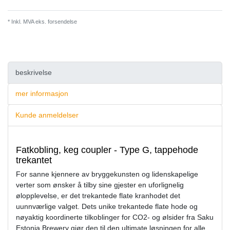
* Inkl. MVA eks.
forsendelse
beskrivelse
mer informasjon
Kunde anmeldelser
Fatkobling, keg coupler - Type G, tappehode
trekantet
For sanne kjennere av bryggekunsten og lidenskapelige
verter som ønsker å tilby sine gjester en uforlignelig
ølopplevelse, er det trekantede flate kranhodet det
uunnværlige valget. Dets unike trekantede flate hode og
nøyaktig koordinerte tilkoblinger for CO2- og ølsider fra Saku
Estonia Brewery gjør den til den ultimate løsningen for alle