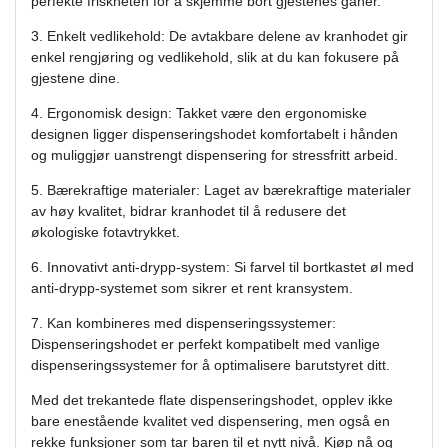
perfekte friskheten for å skjemme bort gjestenes ganer.
3. Enkelt vedlikehold: De avtakbare delene av kranhodet gir
enkel rengjøring og vedlikehold, slik at du kan fokusere på
gjestene dine.
4. Ergonomisk design: Takket være den ergonomiske
designen ligger dispenseringshodet komfortabelt i hånden
og muliggjør uanstrengt dispensering for stressfritt arbeid.
5. Bærekraftige materialer: Laget av bærekraftige materialer
av høy kvalitet, bidrar kranhodet til å redusere det
økologiske fotavtrykket.
6. Innovativt anti-drypp-system: Si farvel til bortkastet øl med
anti-drypp-systemet som sikrer et rent kransystem.
7. Kan kombineres med dispenseringssystemer:
Dispenseringshodet er perfekt kompatibelt med vanlige
dispenseringssystemer for å optimalisere barutstyret ditt.
Med det trekantede flate dispenseringshodet, opplev ikke
bare enestående kvalitet ved dispensering, men også en
rekke funksjoner som tar baren til et nytt nivå. Kjøp nå og