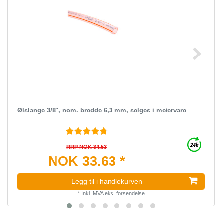
Ølslange 3/8", nom. bredde 6,3 mm, selges i metervare
RRP NOK 34.53
NOK 33.63 *
Legg til i handlekurven
*
Inkl. MVA
eks.
forsendelse