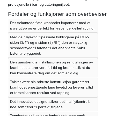
profesjonelle i bar- og cateringmiljøet.
Fordeler og funksjoner som overbeviser
Det trekantede flate kranhodet imponerer med et
øvre utløp og er perfekt for krevende kjellertapping.
Med de nøyaktig tilpassede koblingene på CO2-
siden (3/4") og ølsiden (5) /8 ") den er nøyaktig
skreddersydd til fatene til det anerkjente Saku
Estonia-bryggeriet.
Den uanstrengte installasjonen og rengjøringen av
kranhodet sparer verdifull tid og krefter, slik at du
kan konsentrere deg om det som er viktig.
Takket være sin robuste konstruksjon garanterer
kranhodet enestående lang levetid og leverer alltid
et førsteklasses resultat ved tapping.
Det innovative designet sikrer optimal flytkontroll,
noe som fører til perfekt ølglede.
Tapphodet er ikke bare funksjonelt, men også