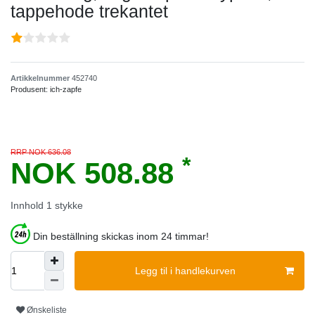
tappehode trekantet
Artikkelnummer
452740
Produsent:
ich-zapfe
RRP NOK 636.08
*
NOK 508.88
Innhold
1
stykke
Din beställning skickas inom 24 timmar!
Legg til i handlekurven
Ønskeliste