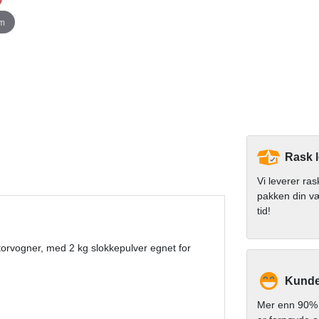
om
Rask 
Vi leverer ras
pakken din v
tid!
orvogner, med 2 kg slokkepulver egnet for
Kundet
Mer enn 90% 