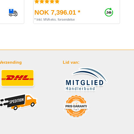
NOK 7,396.01 *
*
Inkl. MVA
eks.
forsendelse
Verzending
Lid van: