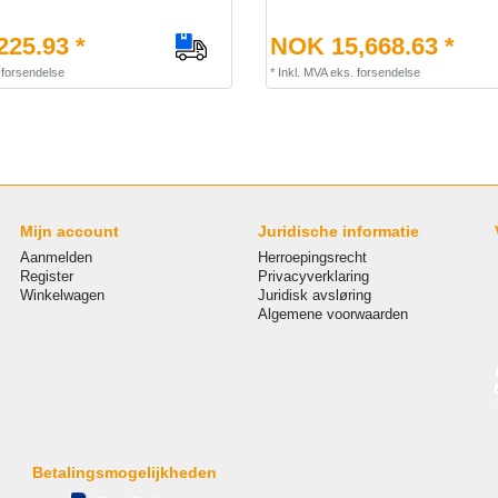
25.93 *
NOK 15,668.63 *
.
forsendelse
*
Inkl. MVA
eks.
forsendelse
Mijn account
Juridische informatie
Aanmelden
Herroepingsrecht
Register
Privacyverklaring
Winkelwagen
Juridisk avsløring
Algemene voorwaarden
Betalingsmogelijkheden