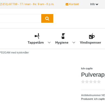
(5151) 87798 - 77 / man - fre: 9 am - 6 p.m.
Kontakt
Info
Tappetårn
Hygiene
Vindispenser
- PD2GAM med trykkmåler
Ich-zapfe
Pulverap
Artikkelnummer
NE
Produsent:
ich-zapfe