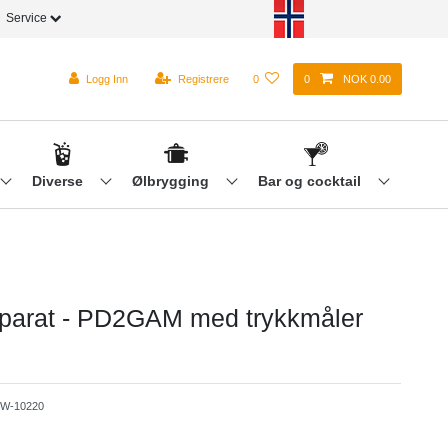
Service
Logg Inn
Registrere
0
0
NOK 0.00
Diverse
Ølbrygging
Bar og cocktail
parat - PD2GAM med trykkmåler
W-10220