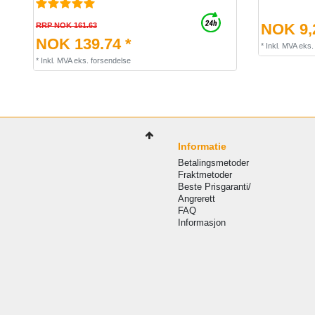
NOK 9,2
RRP NOK 161.63
NOK 139.74 *
*
Inkl. MVA
eks
*
Inkl. MVA
eks.
forsendelse
Informatie
Betalingsmetoder
Fraktmetoder
Beste Prisgaranti/
Angrerett
FAQ
Informasjon