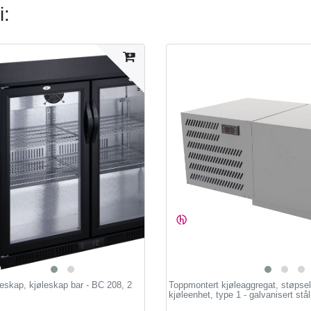
i:
eskap, kjøleskap bar - BC 208, 2
Toppmontert kjøleaggregat, støpsel
kjøleenhet, type 1 - galvanisert stål