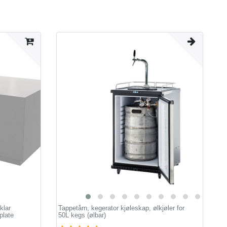
klar
Tappetårn, kegerator kjøleskap, ølkjøler for
plate
50L kegs (ølbar)