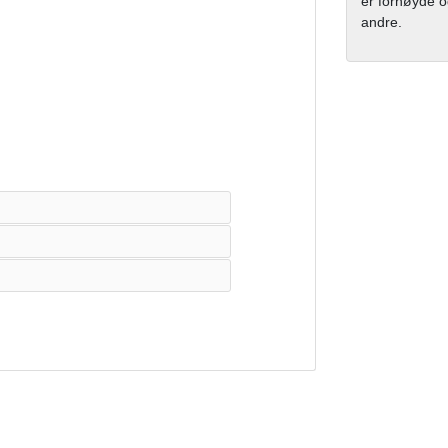
er fornøyde og
andre.