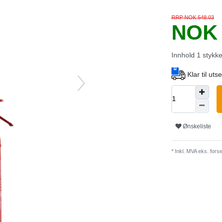
RRP NOK 548.03
NOK 
Innhold
1
stykk
Klar til ut
Ønskeliste
* Inkl. MVA eks.
forse