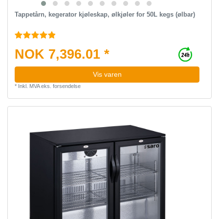
Tappetårn, kegerator kjøleskap, ølkjøler for 50L kegs (ølbar)
NOK 7,396.01 *
Vis varen
*
Inkl. MVA
eks.
forsendelse