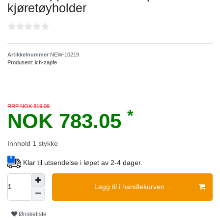
kjøretøyholder
Artikkelnummer
NEW-10219
Produsent:
ich-zapfe
RRP NOK 819.09
*
NOK 783.05
Innhold
1
stykke
Klar til utsendelse i løpet av 2-4 dager.
Legg til i handlekurven
Ønskeliste