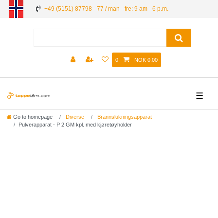
+49 (5151) 87798 - 77 / man - fre: 9 am - 6 p.m.
0
NOK 0.00
☰
Go to homepage
Diverse
Brannslukningsapparat
Pulverapparat - P 2 GM kpl. med kjøretøyholder