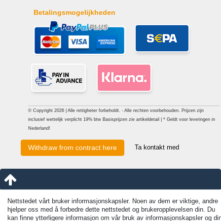
Betalingsmogelijkheden
© Copyright 2026 | Alle rettigheter forbeholdt. - Alle rechten voorbehouden. Prijzen zijn
inclusief wettelijk verplicht 19% btw Basisprijzen zie artikeldetail | * Geldt voor leveringen in
Nederland!
Ta kontakt med
Withdraw from contract here
Nettstedet vårt bruker informasjonskapsler. Noen av dem er viktige, andre
hjelper oss med å forbedre dette nettstedet og brukeropplevelsen din. Du
kan finne ytterligere informasjon om vår bruk av informasjonskapsler og di