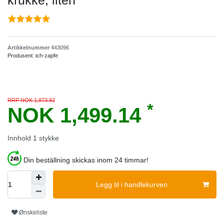
krukke, liten
Artikkelnummer
443096
Produsent:
ich-zapfe
RRP NOK 1,873.92
*
NOK 1,499.14
Innhold
1
stykke
Din beställning skickas inom 24 timmar!
Legg til i handlekurven
Ønskeliste