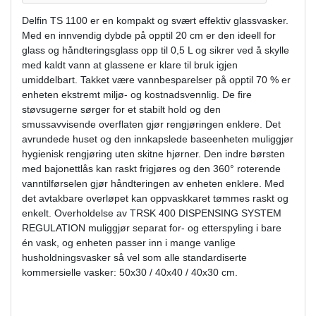
Delfin TS 1100 er en kompakt og svært effektiv glassvasker.
Med en innvendig dybde på opptil 20 cm er den ideell for
glass og håndteringsglass opp til 0,5 L og sikrer ved å skylle
med kaldt vann at glassene er klare til bruk igjen
umiddelbart. Takket være vannbesparelser på opptil 70 % er
enheten ekstremt miljø- og kostnadsvennlig. De fire
støvsugerne sørger for et stabilt hold og den
smussavvisende overflaten gjør rengjøringen enklere. Det
avrundede huset og den innkapslede baseenheten muliggjør
hygienisk rengjøring uten skitne hjørner. Den indre børsten
med bajonettlås kan raskt frigjøres og den 360° roterende
vanntilførselen gjør håndteringen av enheten enklere. Med
det avtakbare overløpet kan oppvaskkaret tømmes raskt og
enkelt. Overholdelse av TRSK 400 DISPENSING SYSTEM
REGULATION muliggjør separat for- og etterspyling i bare
én vask, og enheten passer inn i mange vanlige
husholdningsvasker så vel som alle standardiserte
kommersielle vasker: 50x30 / 40x40 / 40x30 cm.