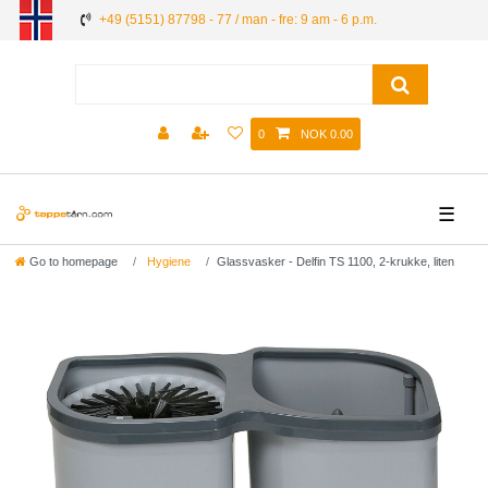
+49 (5151) 87798 - 77 / man - fre: 9 am - 6 p.m.
0
NOK 0.00
☰
Go to homepage
Hygiene
Glassvasker - Delfin TS 1100, 2-krukke, liten