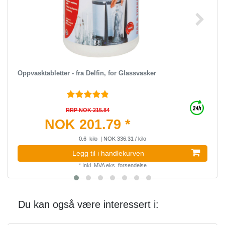
Oppvasktabletter - fra Delfin, for Glassvasker
RRP NOK 215.84
NOK 201.79 *
0.6
kilo
| NOK 336.31 / kilo
Legg til i handlekurven
*
Inkl. MVA
eks.
forsendelse
Du kan også være interessert i: