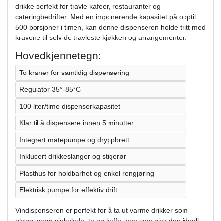
drikke perfekt for travle kafeer, restauranter og
cateringbedrifter. Med en imponerende kapasitet på opptil
500 porsjoner i timen, kan denne dispenseren holde tritt med
kravene til selv de travleste kjøkken og arrangementer.
Hovedkjennetegn:
To kraner for samtidig dispensering
Regulator 35°-85°C
100 liter/time dispenserkapasitet
Klar til å dispensere innen 5 minutter
Integrert matepumpe og dryppbrett
Inkludert drikkeslanger og stigerør
Plasthus for holdbarhet og enkel rengjøring
Elektrisk pumpe for effektiv drift
Vindispenseren er perfekt for å ta ut varme drikker som
gløgg, varm sjokolade, te og kaffe, noe som gjør den ideell