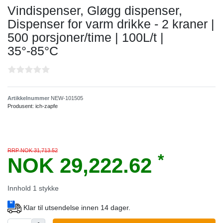
Vindispenser, Gløgg dispenser,
Dispenser for varm drikke - 2 kraner |
500 porsjoner/time | 100L/t |
35°-85°C
Artikkelnummer
NEW-101505
Produsent:
ich-zapfe
RRP NOK 31,713.52
*
NOK 29,222.62
Innhold
1
stykke
Klar til utsendelse innen 14 dager.