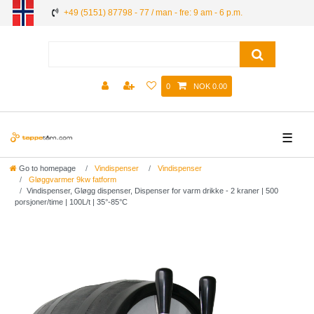
+49 (5151) 87798 - 77 / man - fre: 9 am - 6 p.m.
0
NOK 0.00
☰
Go to homepage
Vindispenser
Vindispenser
Gløggvarmer 9kw fatform
Vindispenser, Gløgg dispenser, Dispenser for varm drikke - 2 kraner | 500
porsjoner/time | 100L/t | 35°-85°C