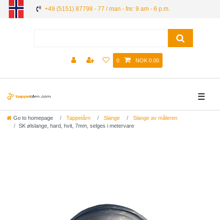
+49 (5151) 87798 - 77 / man - fre: 9 am - 6 p.m.
0
NOK 0.00
☰
Go to homepage
Tappetårn
Slange
Slange av måleren
SK ølslange, hard, hvit, 7mm, selges i metervare