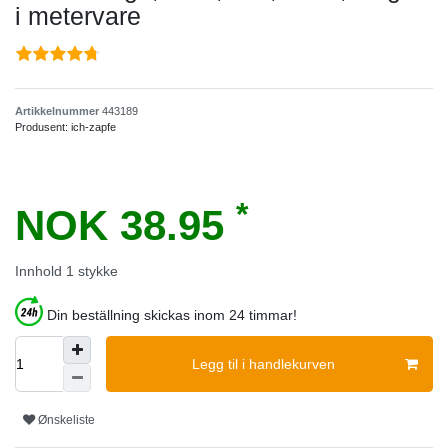
i metervare
Artikkelnummer
443189
Produsent:
ich-zapfe
*
NOK 38.95
Innhold
1
stykke
Din beställning skickas inom 24 timmar!
Legg til i handlekurven
Ønskeliste