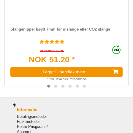
Slangenippel bøyd 7mm for ølslange eller CO2 slange
RRP NOK 63.25
NOK 51.20 *
Legg til i handlekurven
*
Inkl. MVA
eks.
forsendelse
Informatie
Betalingsmetoder
Fraktmetoder
Beste Prisgaranti/
Angrerett