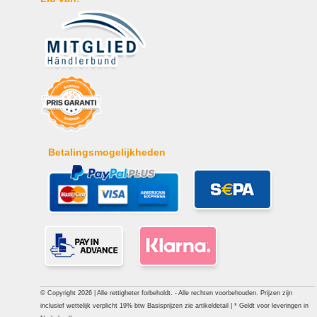
Betalingsmogelijkheden
© Copyright 2026 | Alle rettigheter forbeholdt. - Alle rechten voorbehouden. Prijzen zijn
inclusief wettelijk verplicht 19% btw Basisprijzen zie artikeldetail | * Geldt voor leveringen in