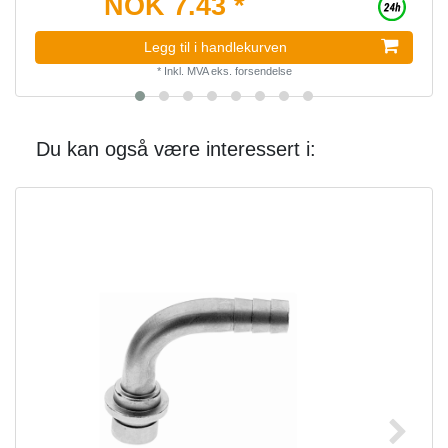
NOK 7.43 *
Legg til i handlekurven
*
Inkl. MVA
eks.
forsendelse
Du kan også være interessert i: