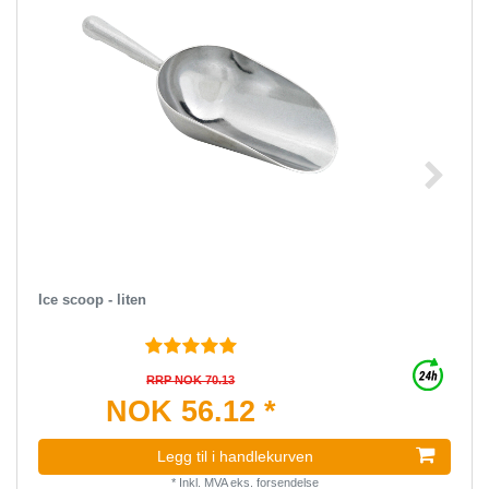
Ice scoop - liten
RRP NOK 70.13
NOK 56.12 *
Legg til i handlekurven
*
Inkl. MVA
eks.
forsendelse