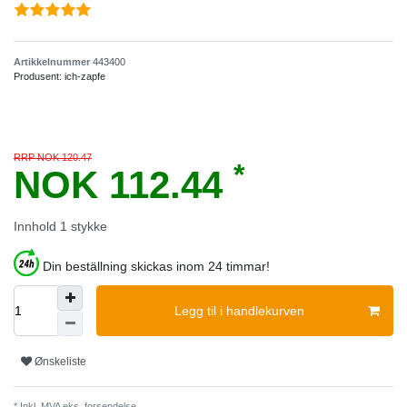
Artikkelnummer
443400
Produsent:
ich-zapfe
RRP NOK 120.47
*
NOK 112.44
Innhold
1
stykke
Din beställning skickas inom 24 timmar!
Legg til i handlekurven
Ønskeliste
* Inkl. MVA eks.
forsendelse