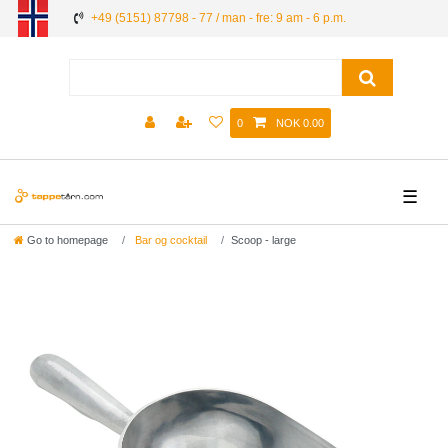
+49 (5151) 87798 - 77 / man - fre: 9 am - 6 p.m.
0
NOK 0.00
☰
Go to homepage
Bar og cocktail
Scoop - large