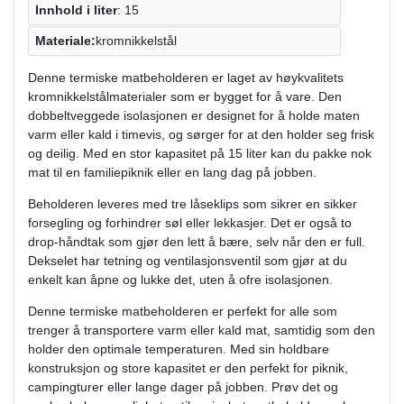
Innhold i liter
: 15
Materiale:
kromnikkelstål
Denne termiske matbeholderen er laget av høykvalitets
kromnikkelstålmaterialer som er bygget for å vare. Den
dobbeltveggede isolasjonen er designet for å holde maten
varm eller kald i timevis, og sørger for at den holder seg frisk
og deilig. Med en stor kapasitet på 15 liter kan du pakke nok
mat til en familiepiknik eller en lang dag på jobben.
Beholderen leveres med tre låseklips som sikrer en sikker
forsegling og forhindrer søl eller lekkasjer. Det er også to
drop-håndtak som gjør den lett å bære, selv når den er full.
Dekselet har tetning og ventilasjonsventil som gjør at du
enkelt kan åpne og lukke det, uten å ofre isolasjonen.
Denne termiske matbeholderen er perfekt for alle som
trenger å transportere varm eller kald mat, samtidig som den
holder den optimale temperaturen. Med sin holdbare
konstruksjon og store kapasitet er den perfekt for piknik,
campingturer eller lange dager på jobben. Prøv det og