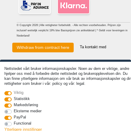
© Copyright 2026 | Alle rettigheter forbeholdt. - Alle rechten voorbehouden. Prijzen zijn
inclusief wettelijk verplicht 19% btw Basisprijzen zie artikeldetail | * Geldt voor leveringen in
Nederland!
Ta kontakt med
Withdraw from contract here
Nettstedet vårt bruker informasjonskapsler. Noen av dem er viktige, andre
hjelper oss med å forbedre dette nettstedet og brukeropplevelsen din. Du
kan finne ytterligere informasjon om vår bruk av informasjonskapsler og di
rettigheter som bruker i vår: policy og vår: legal.
Viktig
Statistikk
Markedsføring
Eksterne medier
PayPal
Functional
Ytterligere innstillinger