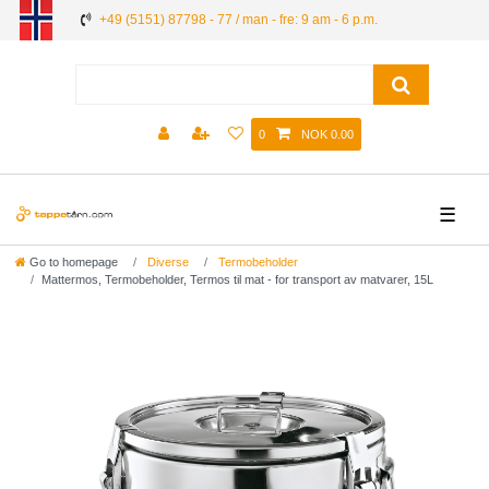
+49 (5151) 87798 - 77 / man - fre: 9 am - 6 p.m.
0
NOK 0.00
☰
Go to homepage
Diverse
Termobeholder
Mattermos, Termobeholder, Termos til mat - for transport av matvarer, 15L