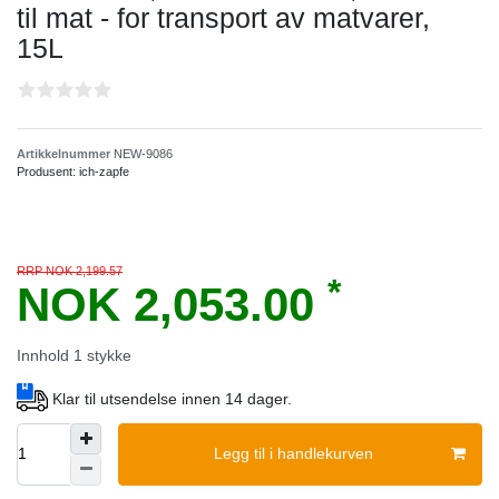
til mat - for transport av matvarer,
15L
Artikkelnummer
NEW-9086
Produsent:
ich-zapfe
RRP NOK 2,199.57
*
NOK 2,053.00
Innhold
1
stykke
Klar til utsendelse innen 14 dager.
Legg til i handlekurven