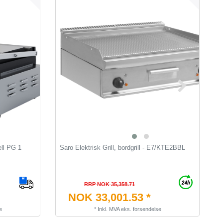
ell PG 1
Saro Elektrisk Grill, bordgrill - E7/KTE2BBL
S
d
RRP NOK 35,358.71
NOK 33,001.53 *
e
*
Inkl. MVA
eks.
forsendelse