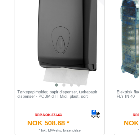
Tørkepapirholder, papir dispenser, tørkepapir
Elektrisk fl
dispenser - PQBMidiH, Midi, plast, sort
FLY IN 40
RRP NOK 571.63
RRP
NOK 508.68 *
NOK 
*
Inkl. MVA
eks.
forsendelse