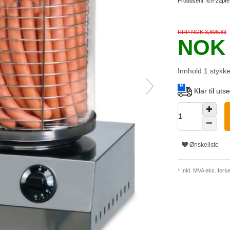
Produsent:
ich-zapfe
RRP NOK 3,806.83
NOK 
Innhold
1
stykk
Klar til ut
Ønskeliste
* Inkl. MVA eks.
forse