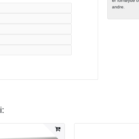
er fornøyde og
andre.
i: