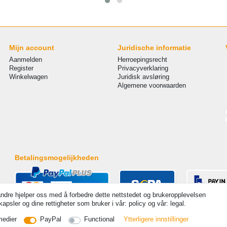
Mijn account
Juridische informatie
Aanmelden
Herroepingsrecht
Register
Privacyverklaring
Winkelwagen
Juridisk avsløring
Algemene voorwaarden
Betalingsmogelijkheden
andre hjelper oss med å forbedre dette nettstedet og brukeropplevelsen
psler og dine rettigheter som bruker i vår: policy og vår: legal.
 Alle rechten voorbehouden. Prijzen zijn inclusief wettelijk verplicht 19% btw Basisprijzen zie artikeldetail | 
medier
PayPal
Functional
Ytterligere innstillinger