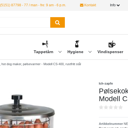
(5151) 87798 - 77 / man - fre: 9 am - 6 p.m.
Kontakt
Info
Tappetårn
Hygiene
Vindispenser
 hot dog maker, pølsevarmer - Modell CS-400, rustfritt stål
Ich-zapfe
Pølsekok
Modell CS
Artikkelnummer
NE