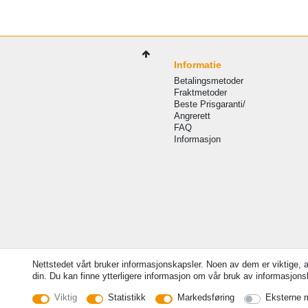
Informatie
Betalingsmetoder
Fraktmetoder
Beste Prisgaranti/
Angrerett
FAQ
Informasjon
Nettstedet vårt bruker informasjonskapsler. Noen av dem er viktige, 
din. Du kan finne ytterligere informasjon om vår bruk av informasjonska
© Copyright 2026 | Alle rettigheter forbeholdt. -
Viktig
Statistikk
Markedsføring
Eksterne 