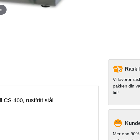
om
Rask 
Vi leverer ras
pakken din v
tid!
CS-400, rustfritt stål
Kundet
Mer enn 90% 