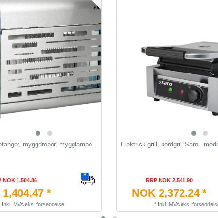
uefanger, myggdreper, mygglampe -
Elektrisk grill, bordgrill Saro - mod
 NOK 1,504.86
RRP NOK 2,541.90
1,404.47 *
NOK 2,372.24 *
*
Inkl. MVA
eks.
forsendelse
*
Inkl. MVA
eks.
forsendels