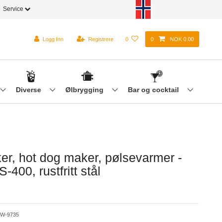
Service
Logg Inn
Registrere
0
0
NOK 0.00
Diverse
Ølbrygging
Bar og cocktail
er, hot dog maker, pølsevarmer -
-400, rustfritt stål
W-9735