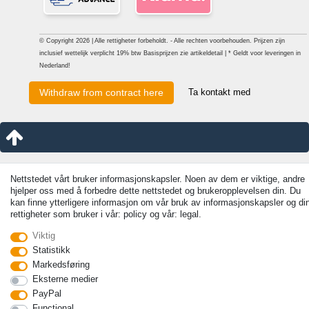
© Copyright 2026 | Alle rettigheter forbeholdt. - Alle rechten voorbehouden. Prijzen zijn
inclusief wettelijk verplicht 19% btw Basisprijzen zie artikeldetail | * Geldt voor leveringen in
Nederland!
Ta kontakt med
Withdraw from contract here
Nettstedet vårt bruker informasjonskapsler. Noen av dem er viktige, andre
hjelper oss med å forbedre dette nettstedet og brukeropplevelsen din. Du
kan finne ytterligere informasjon om vår bruk av informasjonskapsler og di
rettigheter som bruker i vår: policy og vår: legal.
Viktig
Statistikk
Markedsføring
Eksterne medier
PayPal
Functional