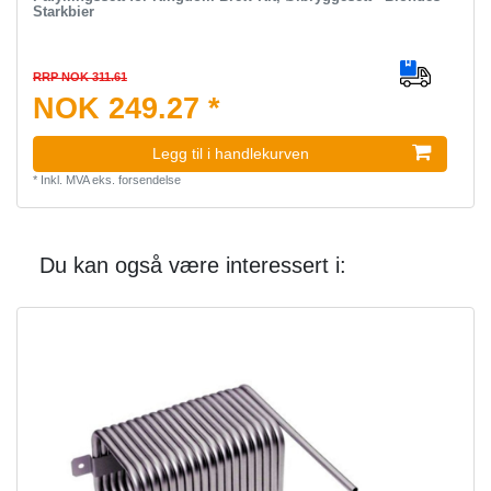
Starkbier
RRP NOK 311.61
NOK 249.27 *
Legg til i handlekurven
*
Inkl. MVA
eks.
forsendelse
Du kan også være interessert i: