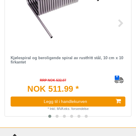
Kjølespiral og beroligende spiral av rustfritt stål, 10 cm x 10
firkantet
RRP NOK 532.07
NOK 511.99 *
Legg til i handlekurven
*
Inkl. MVA
eks.
forsendelse