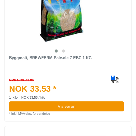
Byggmalt, BREWFERM Pale-ale 7 EBC 1 KG
RRP NOK 41.86
NOK 33.53 *
1
kilo
| NOK 33.53 / kilo
Vis varen
*
Inkl. MVA
eks.
forsendelse