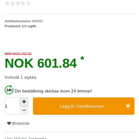
Artikkelnummer
443591
Produsent:
ich-zapfe
RRP NOK 702.03
*
NOK 601.84
Innhold
1
stykke
Din beställning skickas inom 24 timmar!
Legg til i handlekurven
Ønskeliste
* Inkl. MVA eks.
forsendelse