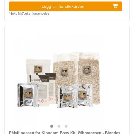
Legg til i handlekurven
*
Inkl. MVA
eks.
forsendelse
Påfyllingssett for Kingdom Brew Kit, Ølbryggesett - Blondes