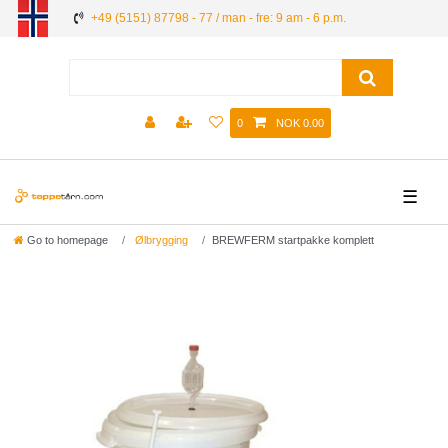
+49 (5151) 87798 - 77 / man - fre: 9 am - 6 p.m.
0
NOK 0.00
☰
Go to homepage
Ølbrygging
BREWFERM startpakke komplett